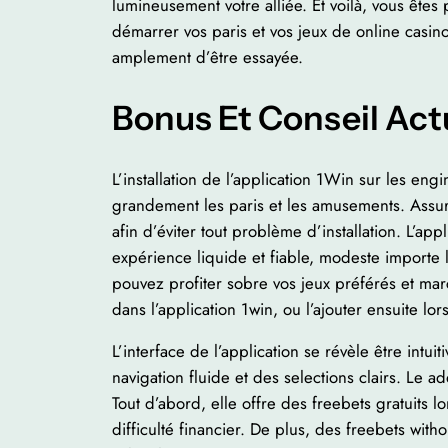
lumineusement votre alliée. Et voilà, vous êtes
démarrer vos paris et vos jeux de online casin
amplement d’être essayée.
Bonus Et Conseil Actu
L’installation de l’application 1Win sur les en
grandement les paris et les amusements. Assure
afin d’éviter tout problème d’installation. L’a
expérience liquide et fiable, modeste importe l’
pouvez profiter sobre vos jeux préférés et mar
dans l’application 1win, ou l’ajouter ensuite lo
L’interface de l’application se révèle être intu
navigation fluide et des selections clairs. Le
Tout d’abord, elle offre des freebets gratuits 
difficulté financier. De plus, des freebets wit