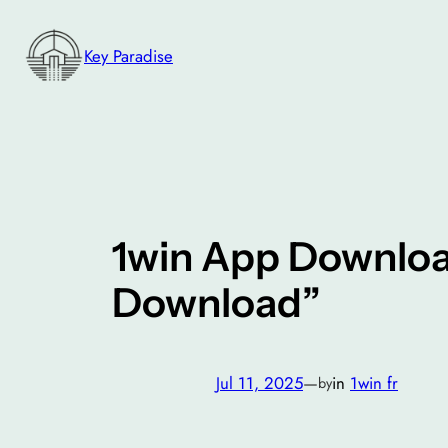
Skip
to
Key Paradise
content
1win App Downloa
Download”
Jul 11, 2025
—
in
1win fr
by