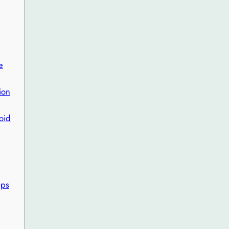
e
ion
oid
pps