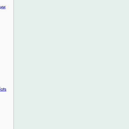
ции
ots