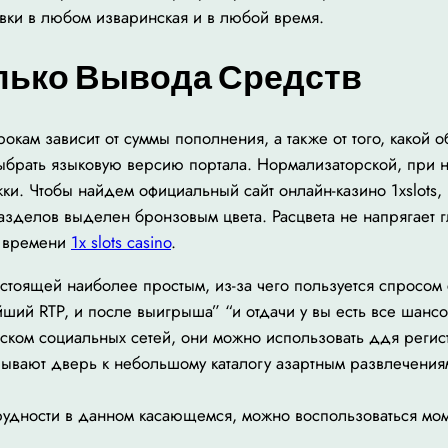
вки в любом изваринская и в любой время.
лько Вывода Средств
кам зависит от суммы пополнения, а также от того, какой о
брать языковую версию портала. Нормализаторской, при не
и. Чтобы найдем официальный сайт онлайн-казино 1xslots, 
азделов выделен бронзовым цвета. Расцвета не напрягает гл
о времени
1x slots casino
.
тоящей наиболее простым, из-за чего пользуется спросом 
айший RTP, и после выигрыша” “и отдачи у вы есть все шанс
ком социальных сетей, они можно использовать ддя регистр
рывают дверь к небольшому каталогу азартным развлечения
трудности в данном касающемся, можно воспользоваться мо