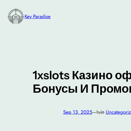
Skip
to
Key Paradise
content
1xslots Казино 
Бонусы И Промо
Sep 13, 2025
—
in
Uncategori
by