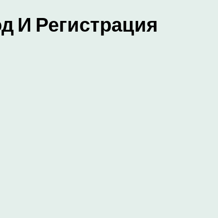
од И Регистрация