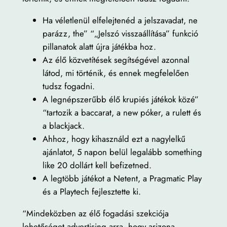
Ha véletlenül elfelejtenéd a jelszavadat, ne
parázz, the” “„Jelszó visszaállítása” funkció
pillanatok alatt újra játékba hoz.
Az élő közvetítések segítségével azonnal
látod, mi történik, és ennek megfelelően
tudsz fogadni.
A legnépszerűbb élő krupiés játékok közé”
“tartozik a baccarat, a new póker, a rulett és
a blackjack.
Ahhoz, hogy kihasználd ezt a nagylelkű
ajánlatot, 5 napon belül legalább something
like 20 dollárt kell befizetned.
A legtöbb játékot a Netent, a Pragmatic Play
és a Playtech fejlesztette ki.
“Mindeközben az élő fogadási szekciója
lehetőséget advertising arra, hogy arizona