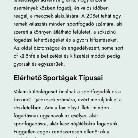
események közben fogadj, és valós időben
reagálj a meccsek alakulására. A 20Bet tehát egy
remek választás minden sportfogadó számára, aki
szereti a könnyen átlátható felületet, a sokszínű
fogadási lehetőségeket és a gyors kifizetéseket.
Az oldal biztonságos és engedélyezett, some sort
of különféle befizetési és kifizetési módok pedig
gyorsak és egyszerűek.
Elérhető Sportágak Típusai
Valami különlegeset kínálnak a sportfogadók és a
kaszinó” “játékosok számára, ezért merüljünk el a
részletekben. Ami a fair play-t illeti, minden
fogadásnak ugyanazok az esélyei, akár
sportfogadásra, akár kaszinójátékokra fogadunk.
Független cégek rendszeresen ellenőrzik a