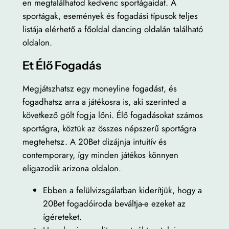
en megtalálhatod kedvenc sportágaidat. A
sportágak, események és fogadási típusok teljes
listája elérhető a főoldal dancing oldalán található
oldalon.
Et Élő Fogadás
Megjátszhatsz egy moneyline fogadást, és
fogadhatsz arra a játékosra is, aki szerinted a
következő gólt fogja lőni. Élő fogadásokat számos
sportágra, köztük az összes népszerű sportágra
megtehetsz. A 20Bet dizájnja intuitív és
contemporary, így minden játékos könnyen
eligazodik arizona oldalon.
Ebben a felülvizsgálatban kiderítjük, hogy a
20Bet fogadóiroda beváltja-e ezeket az
ígéreteket.