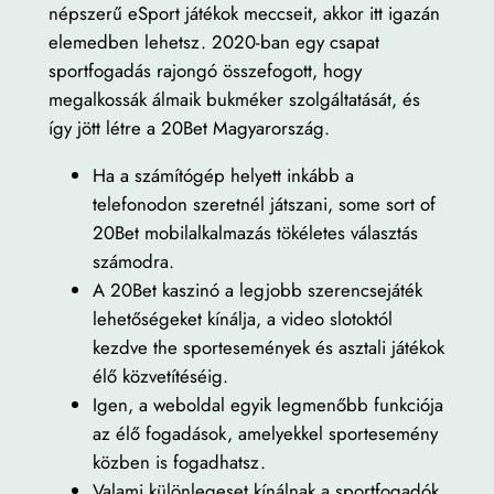
népszerű eSport játékok meccseit, akkor itt igazán
elemedben lehetsz. 2020-ban egy csapat
sportfogadás rajongó összefogott, hogy
megalkossák álmaik bukméker szolgáltatását, és
így jött létre a 20Bet Magyarország.
Ha a számítógép helyett inkább a
telefonodon szeretnél játszani, some sort of
20Bet mobilalkalmazás tökéletes választás
számodra.
A 20Bet kaszinó a legjobb szerencsejáték
lehetőségeket kínálja, a video slotoktól
kezdve the sportesemények és asztali játékok
élő közvetítéséig.
Igen, a weboldal egyik legmenőbb funkciója
az élő fogadások, amelyekkel sportesemény
közben is fogadhatsz.
Valami különlegeset kínálnak a sportfogadók