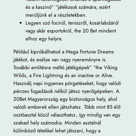
és a kaszinó” “játékosok számára, ezért
merüljünk el a részletekben.
Legyen szó fociról, teniszről, kosárlabdáról
vagy akár esportokról, the 20 Bet mindent
elhoz egy helyre.
Például kipróbálhatod a Mega Fortune Dreams
játékot, és esélye van nagy nyereményre is.
További említésre méltó játékgépek” “the Viking
Wilds, a Fire Lightning és an inactive or Alive.
Használj napi ingyenes pörgetéseket, hogy valódi
pénzes fogadások nélkül játssz nyerőgépeken. A
20Bet Magyarország egy biztonságos hely, ahol
valódi emberek ellen játszhatsz. Több mint 85 élő
osztóasztal közül választhatsz, így mindig van egy
szabad hely számodra. Minden asztalnál
különböző tétekkel lehet játszani, hogy a