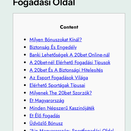
Fogadási Oldal
Content
Milyen Bónuszokat Kínál?
Biztonság És Engedély
Banki Lehetőségek A 20bet Online-nál
A 20bet-nél Elérhető Fogadási Típusok
A 20bet És A Biztonsági Hitelesítés
Az Esport Fogadások Világa
Elérhető Sportágak Típusai
Milyenek The 20bet Szorzók?
Et Magyarország
Minden Népszerű Kaszinójáték
Et Élő Fogadás
Üdvözlő Bónusz
“Ain Magyarország: Sportfogadási Oldal