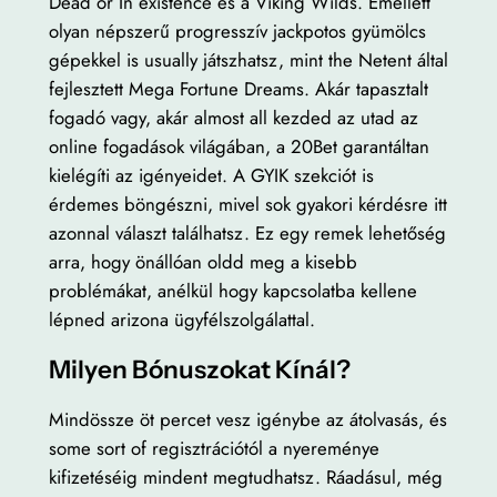
Dead or In existence és a Viking Wilds. Emellett
olyan népszerű progresszív jackpotos gyümölcs
gépekkel is usually játszhatsz, mint the Netent által
fejlesztett Mega Fortune Dreams. Akár tapasztalt
fogadó vagy, akár almost all kezded az utad az
online fogadások világában, a 20Bet garantáltan
kielégíti az igényeidet. A GYIK szekciót is
érdemes böngészni, mivel sok gyakori kérdésre itt
azonnal választ találhatsz. Ez egy remek lehetőség
arra, hogy önállóan oldd meg a kisebb
problémákat, anélkül hogy kapcsolatba kellene
lépned arizona ügyfélszolgálattal.
Milyen Bónuszokat Kínál?
Mindössze öt percet vesz igénybe az átolvasás, és
some sort of regisztrációtól a nyereménye
kifizetéséig mindent megtudhatsz. Ráadásul, még