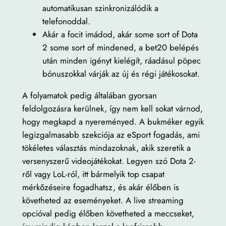
automatikusan szinkronizálódik a
telefonoddal.
Akár a focit imádod, akár some sort of Dota
2 some sort of mindened, a bet20 belépés
után minden igényt kielégít, ráadásul pöpec
bónuszokkal várják az új és régi játékosokat.
A folyamatok pedig általában gyorsan
feldolgozásra kerülnek, így nem kell sokat várnod,
hogy megkapd a nyereményed. A bukméker egyik
legizgalmasabb szekciója az eSport fogadás, ami
tökéletes választás mindazoknak, akik szeretik a
versenyszerű videojátékokat. Legyen szó Dota 2-
ről vagy LoL-ról, itt bármelyik top csapat
mérkőzéseire fogadhatsz, és akár élőben is
követheted az eseményeket. A live streaming
opcióval pedig élőben követheted a meccseket,