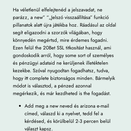
Ha véletlenül elfelejtenéd a jelszavadat, ne
parázz, a new” “„Jelszó visszaállítása” funkció
pillanatok alatt újra játékba hoz. Ráadásul az oldal
segít eligazodni a szorzók világában, hogy
könnyedén megértsd, mire érdemes fogadni.
Ezen felül the 20Bet SSL titkosítást használ, ami
gondoskodik arról, hogy some sort of személyes
és pénzügyi adataid ne kerüljenek illetéktelen
kezekbe. Szóval nyugodtan fogadhatsz, tudva,
hogy itt complete biztonságos minden. Bármelyik
módot is választod, a pénzed azonnal
megérkezik, és már kezdheted is the fogadást.
Add meg a new neved és arizona e-mail
címed, válaszd ki a nyelvet, tedd fel a
kérdésed, és körülbelül 2-3 percen belül
választ kapsz.