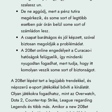
szalassz un.
De ne aggódj, mert a pénz tutira
megérkezik, és some sort of legtöbb
esetben pár órán belül some sort of
számládon lesz.
A csapat barátságos és jól képzett, szóval
biztosan megoldják a problémádat.
A 20Bet online engedélyeit a Curacao-i
hatóságok felügyelik, így mindenki
nyugodtan fogadhat, mert tudja, hogy itt
komolyan veszik some sort of biztonságot.
A 20Bet lépést tart a legújabb trendekkel, és
népszerű e-sport játékokkal bővíti a kínálatát.
Olyan játékokra fogadhatsz, mint az Overwatch,
Dota 2, Counter-top Strike, League regarding
Legends és több más. Amikor a new 20Bet