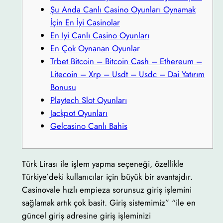
Şu Anda Canlı Casino Oyunları Oynamak
İçin En İyi Casinolar
En Iyi Canlı Casino Oyunları
En Çok Oynanan Oyunlar
Trbet Bitcoin – Bitcoin Cash – Ethereum –
Litecoin – Xrp – Usdt – Usdc – Dai Yatırım
Bonusu
Playtech Slot Oyunları
Jackpot Oyunları
Gelcasino Canlı Bahis
Türk Lirası ile işlem yapma seçeneği, özellikle
Türkiye’deki kullanıcılar için büyük bir avantajdır.
Casinovale hızlı empieza sorunsuz giriş işlemini
sağlamak artık çok basit. Giriş sistemimiz” “ile en
güncel giriş adresine giriş işleminizi