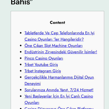
Bahis”
Content
Tabletlerde Ve Cep Telefonlarında En Iyi
Casino Oyunları ‘ler Hangileridir?
Öne Çıkan Slot Machine Oyunları
Endüstrinin Zirvesindeki Güvenilir İsimler!
Pinco Casino Oyunları
Trbet Youtube Giriş
Trbet Instagram Giriş
Gerçekçilikle Harmanlanmış Dijital Oyun
Deneyimi
Sorularınıza Anında Yanıt, 7/24 Hizmet!
Yeni Başlayanlar İçin En İyi Canlı Casino
Oyunları
Casino Dünyasının Öne Çıkan Platformu