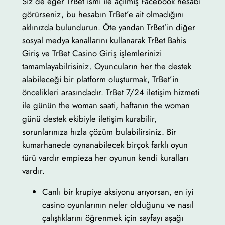
Siz de eğer TrBet ismi ile açılmış Facebook hesabı
görürseniz, bu hesabın TrBet’e ait olmadığını
aklınızda bulundurun. Öte yandan TrBet’in diğer
sosyal medya kanallarını kullanarak TrBet Bahis
Giriş ve TrBet Casino Giriş işlemlerinizi
tamamlayabilrisiniz. Oyuncuların her the destek
alabileceği bir platform oluşturmak, TrBet’in
öncelikleri arasındadır. TrBet 7/24 iletişim hizmeti
ile günün the woman saati, haftanın the woman
günü destek ekibiyle iletişim kurabilir,
sorunlarınıza hızla çözüm bulabilirsiniz. Bir
kumarhanede oynanabilecek birçok farklı oyun
türü vardır empieza her oyunun kendi kuralları
vardır.
Canlı bir krupiye aksiyonu arıyorsan, en iyi
casino oyunlarının neler olduğunu ve nasıl
çalıştıklarını öğrenmek için sayfayı aşağı