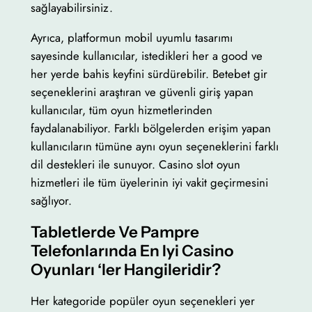
sağlayabilirsiniz.
Ayrıca, platformun mobil uyumlu tasarımı
sayesinde kullanıcılar, istedikleri her a good ve
her yerde bahis keyfini sürdürebilir. Betebet gir
seçeneklerini araştıran ve güvenli giriş yapan
kullanıcılar, tüm oyun hizmetlerinden
faydalanabiliyor. Farklı bölgelerden erişim yapan
kullanıcıların tümüne aynı oyun seçeneklerini farklı
dil destekleri ile sunuyor. Casino slot oyun
hizmetleri ile tüm üyelerinin iyi vakit geçirmesini
sağlıyor.
Tabletlerde Ve Pampre
Telefonlarında En Iyi Casino
Oyunları ‘ler Hangileridir?
Her kategoride popüler oyun seçenekleri yer