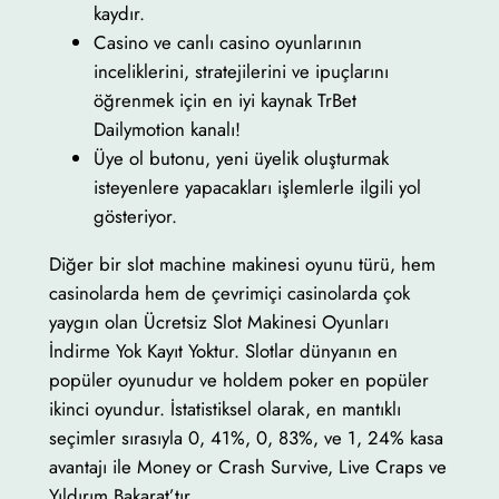
kaydır.
Casino ve canlı casino oyunlarının
inceliklerini, stratejilerini ve ipuçlarını
öğrenmek için en iyi kaynak TrBet
Dailymotion kanalı!
Üye ol butonu, yeni üyelik oluşturmak
isteyenlere yapacakları işlemlerle ilgili yol
gösteriyor.
Diğer bir slot machine makinesi oyunu türü, hem
casinolarda hem de çevrimiçi casinolarda çok
yaygın olan Ücretsiz Slot Makinesi Oyunları
İndirme Yok Kayıt Yoktur. Slotlar dünyanın en
popüler oyunudur ve holdem poker en popüler
ikinci oyundur. İstatistiksel olarak, en mantıklı
seçimler sırasıyla 0, 41%, 0, 83%, ve 1, 24% kasa
avantajı ile Money or Crash Survive, Live Craps ve
Yıldırım Bakarat’tır.