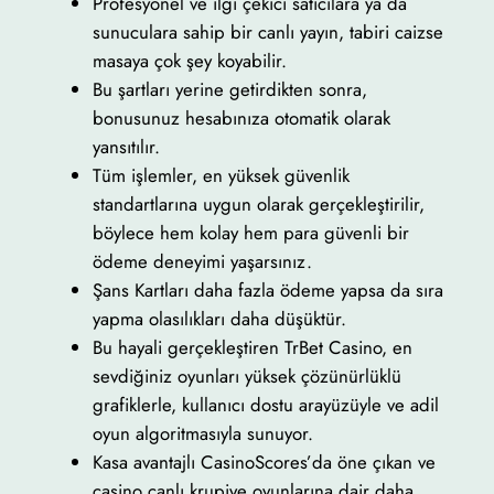
Profesyonel ve ilgi çekici satıcılara ya da
sunuculara sahip bir canlı yayın, tabiri caizse
masaya çok şey koyabilir.
Bu şartları yerine getirdikten sonra,
bonusunuz hesabınıza otomatik olarak
yansıtılır.
Tüm işlemler, en yüksek güvenlik
standartlarına uygun olarak gerçekleştirilir,
böylece hem kolay hem para güvenli bir
ödeme deneyimi yaşarsınız.
Şans Kartları daha fazla ödeme yapsa da sıra
yapma olasılıkları daha düşüktür.
Bu hayali gerçekleştiren TrBet Casino, en
sevdiğiniz oyunları yüksek çözünürlüklü
grafiklerle, kullanıcı dostu arayüzüyle ve adil
oyun algoritmasıyla sunuyor.
Kasa avantajlı CasinoScores’da öne çıkan ve
casino canlı krupiye oyunlarına dair daha