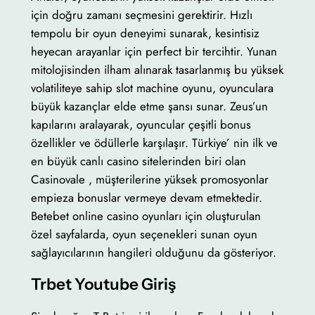
için doğru zamanı seçmesini gerektirir. Hızlı
tempolu bir oyun deneyimi sunarak, kesintisiz
heyecan arayanlar için perfect bir tercihtir. Yunan
mitolojisinden ilham alınarak tasarlanmış bu yüksek
volatiliteye sahip slot machine oyunu, oyunculara
büyük kazançlar elde etme şansı sunar. Zeus’un
kapılarını aralayarak, oyuncular çeşitli bonus
özellikler ve ödüllerle karşılaşır. Türkiye’ nin ilk ve
en büyük canlı casino sitelerinden biri olan
Casinovale , müşterilerine yüksek promosyonlar
empieza bonuslar vermeye devam etmektedir.
Betebet online casino oyunları için oluşturulan
özel sayfalarda, oyun seçenekleri sunan oyun
sağlayıcılarının hangileri olduğunu da gösteriyor.
Trbet Youtube Giriş