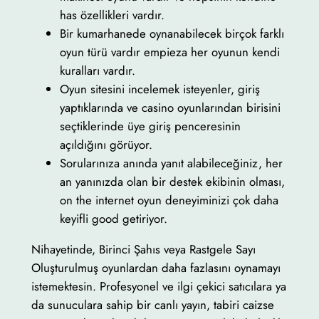
has özellikleri vardır.
Bir kumarhanede oynanabilecek birçok farklı
oyun türü vardır empieza her oyunun kendi
kuralları vardır.
Oyun sitesini incelemek isteyenler, giriş
yaptıklarında ve casino oyunlarından birisini
seçtiklerinde üye giriş penceresinin
açıldığını görüyor.
Sorularınıza anında yanıt alabileceğiniz, her
an yanınızda olan bir destek ekibinin olması,
on the internet oyun deneyiminizi çok daha
keyifli good getiriyor.
Nihayetinde, Birinci Şahıs veya Rastgele Sayı
Oluşturulmuş oyunlardan daha fazlasını oynamayı
istemektesin. Profesyonel ve ilgi çekici satıcılara ya
da sunuculara sahip bir canlı yayın, tabiri caizse