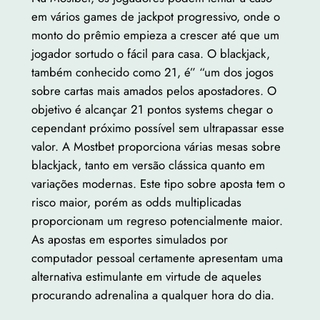
em vários games de jackpot progressivo, onde o
monto do prêmio empieza a crescer até que um
jogador sortudo o fácil para casa. O blackjack,
também conhecido como 21, é” “um dos jogos
sobre cartas mais amados pelos apostadores. O
objetivo é alcançar 21 pontos systems chegar o
cependant próximo possível sem ultrapassar esse
valor. A Mostbet proporciona várias mesas sobre
blackjack, tanto em versão clássica quanto em
variações modernas. Este tipo sobre aposta tem o
risco maior, porém as odds multiplicadas
proporcionam um regreso potencialmente maior.
As apostas em esportes simulados por
computador pessoal certamente apresentam uma
alternativa estimulante em virtude de aqueles
procurando adrenalina a qualquer hora do dia.