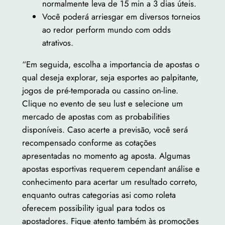
normalmente leva de 15 min a 3 dias úteis.
Você poderá arriesgar em diversos torneios
ao redor perform mundo com odds
atrativos.
“Em seguida, escolha a importancia de apostas o
qual deseja explorar, seja esportes ao palpitante,
jogos de pré-temporada ou cassino on-line.
Clique no evento de seu lust e selecione um
mercado de apostas com as probabilities
disponíveis. Caso acerte a previsão, você será
recompensado conforme as cotações
apresentadas no momento ag aposta. Algumas
apostas esportivas requerem cependant análise e
conhecimento para acertar um resultado correto,
enquanto outras categorias asi como roleta
oferecem possibility igual para todos os
apostadores. Fique atento também às promoções