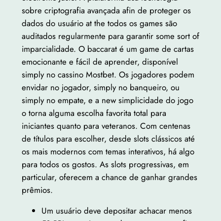
sobre criptografia avançada afin de proteger os
dados do usuário at the todos os games são
auditados regularmente para garantir some sort of
imparcialidade. O baccarat é um game de cartas
emocionante e fácil de aprender, disponível
simply no cassino Mostbet. Os jogadores podem
envidar no jogador, simply no banqueiro, ou
simply no empate, e a new simplicidade do jogo
o torna alguma escolha favorita total para
iniciantes quanto para veteranos. Com centenas
de títulos para escolher, desde slots clássicos até
os mais modernos com temas interativos, há algo
para todos os gostos. As slots progressivas, em
particular, oferecem a chance de ganhar grandes
prêmios.
Um usuário deve depositar achacar menos