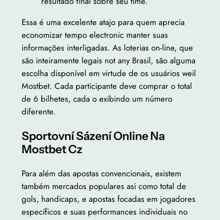
resultado final sobre seu time.
Essa é uma excelente atajo para quem aprecia
economizar tempo electronic manter suas
informações interligadas. As loterias on-line, que
são inteiramente legais not any Brasil, são alguma
escolha disponível em virtude de os usuários weil
Mostbet. Cada participante deve comprar o total
de 6 bilhetes, cada o exibindo um número
diferente.
Sportovní Sázení Online Na
Mostbet Cz
Para além das apostas convencionais, existem
também mercados populares asi como total de
gols, handicaps, e apostas focadas em jogadores
específicos e suas performances individuais no