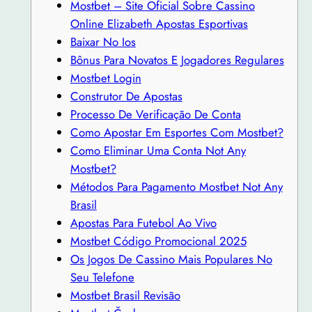
Mostbet – Site Oficial Sobre Cassino
Online Elizabeth Apostas Esportivas
Baixar No Ios
Bônus Para Novatos E Jogadores Regulares
Mostbet Login
Construtor De Apostas
Processo De Verificação De Conta
Como Apostar Em Esportes Com Mostbet?
Como Eliminar Uma Conta Not Any
Mostbet?
Métodos Para Pagamento Mostbet Not Any
Brasil
Apostas Para Futebol Ao Vivo
Mostbet Código Promocional 2025
Os Jogos De Cassino Mais Populares No
Seu Telefone
Mostbet Brasil Revisão