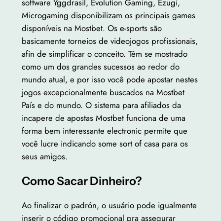
software Yggdrasil, Evolution Gaming, Ezugi,
Microgaming disponibilizam os principais games
disponíveis na Mostbet. Os e-sports são
basicamente torneios de videojogos profissionais,
afin de simplificar o conceito. Têm se mostrado
como um dos grandes sucessos ao redor do
mundo atual, e por isso você pode apostar nestes
jogos excepcionalmente buscados na Mostbet
País e do mundo. O sistema para afiliados da
incapere de apostas Mostbet funciona de uma
forma bem interessante electronic permite que
você lucre indicando some sort of casa para os
seus amigos.
Como Sacar Dinheiro?
Ao finalizar o padrón, o usuário pode igualmente
inserir o código promocional pra assegurar