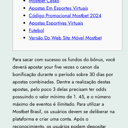
Mostbet Česko
Apostas Em Esportes Virtuais
Código Promocional Mostbet 2024
Apostas Esportivas Virtuais
Futebol
Versão Do Web Site Móvel Mostbet
Para sacar com sucesso os fundos do bônus, você
deverá apostar your five vezes o canon da
bonificação durante o período sobre 30 dias por
apostas combinadas. Dentre a realização destas
apostas, pelo poco 3 delas precisam ter odds
possuindo o valor mínimo de 1. 45, e o número
máximo de eventos é ilimitado. Para utilizar a
Mostbet Brasil, os usuários devem se deliberar na
plataforma e criar uma conta. Após o
reconocimiento, os usuários podem depositar