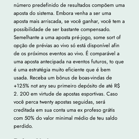
número predefinido de resultados compõem uma
aposta do sistema. Embora venha a ser uma
aposta mais arriscada, se você ganhar, você tem a
possibilidade de ser bastante compensado.
Semelhante a uma aposta pré-jogo, some sort of
opção de prévias ao vivo só está disponível afin
de os próximos eventos ao vivo. É comparável a
uma aposta antecipada na eventos futuros, to que
é uma estratégia muito eficiente que é bem
usada. Receba um bônus de boas-vindas de
+125% not any seu primeiro depósito de até R$
2. 200 em virtude de apostas esportivas. Caso
você perca twenty apostas seguidas, será
creditada em sua conta uma ex profeso grátis
com 50% do valor minimal médio de teu saldo
perdido.