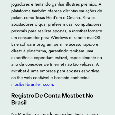
jogadores e tentando ganhar illustres prêmios. A
plataforma também oferece distintas variações de
poker, como Texas Hold’em e Omaha. Para os
apostadores o qual preferem usar computadores
pessoais para realizar apostas, a Mostbet fornece
um consumidor para Windows elizabeth macOS.
Este software program permite acesso rápido e
direto à plataforma, garantindo também uma
experiência cependant estável, especialmente no
ano de conexões de Internet não tão velozes. A
Mostbet é uma empresa para apostas esportivas
on the web confiável e bastante conhecida
mostbet-brasil-win.com
.
Registro De Conta Mostbet No
Brasil
Na Mostbet, os jogadores podem tentar a caso