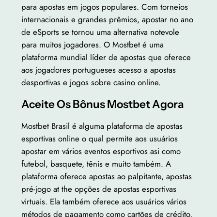
para apostas em jogos populares. Com torneios
internacionais e grandes prêmios, apostar no ano
de eSports se tornou uma alternativa notevole
para muitos jogadores. O Mostbet é uma
plataforma mundial líder de apostas que oferece
aos jogadores portugueses acesso a apostas
desportivas e jogos sobre casino online.
Aceite Os Bônus Mostbet Agora
Mostbet Brasil é alguma plataforma de apostas
esportivas online o qual permite aos usuários
apostar em vários eventos esportivos asi como
futebol, basquete, tênis e muito também. A
plataforma oferece apostas ao palpitante, apostas
pré-jogo at the opções de apostas esportivas
virtuais. Ela também oferece aos usuários vários
métodos de pagamento como cartões de crédito,