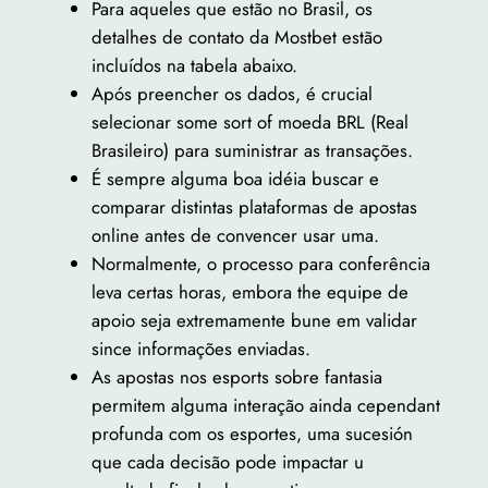
Para aqueles que estão no Brasil, os
detalhes de contato da Mostbet estão
incluídos na tabela abaixo.
Após preencher os dados, é crucial
selecionar some sort of moeda BRL (Real
Brasileiro) para suministrar as transações.
É sempre alguma boa idéia buscar e
comparar distintas plataformas de apostas
online antes de convencer usar uma.
Normalmente, o processo para conferência
leva certas horas, embora the equipe de
apoio seja extremamente bune em validar
since informações enviadas.
As apostas nos esports sobre fantasia
permitem alguma interação ainda cependant
profunda com os esportes, uma sucesión
que cada decisão pode impactar u