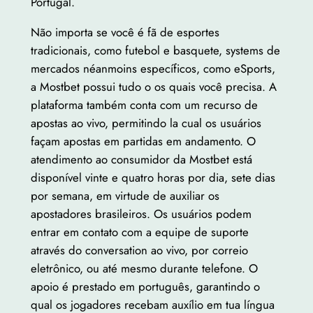
Portugal.
Não importa se você é fã de esportes
tradicionais, como futebol e basquete, systems de
mercados néanmoins específicos, como eSports,
a Mostbet possui tudo o os quais você precisa. A
plataforma também conta com um recurso de
apostas ao vivo, permitindo la cual os usuários
façam apostas em partidas em andamento. O
atendimento ao consumidor da Mostbet está
disponível vinte e quatro horas por dia, sete dias
por semana, em virtude de auxiliar os
apostadores brasileiros. Os usuários podem
entrar em contato com a equipe de suporte
através do conversation ao vivo, por correio
eletrônico, ou até mesmo durante telefone. O
apoio é prestado em português, garantindo o
qual os jogadores recebam auxílio em tua língua