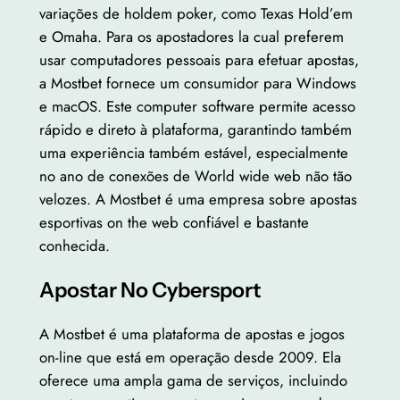
variações de holdem poker, como Texas Hold’em
e Omaha. Para os apostadores la cual preferem
usar computadores pessoais para efetuar apostas,
a Mostbet fornece um consumidor para Windows
e macOS. Este computer software permite acesso
rápido e direto à plataforma, garantindo também
uma experiência também estável, especialmente
no ano de conexões de World wide web não tão
velozes. A Mostbet é uma empresa sobre apostas
esportivas on the web confiável e bastante
conhecida.
Apostar No Cybersport
A Mostbet é uma plataforma de apostas e jogos
on-line que está em operação desde 2009. Ela
oferece uma ampla gama de serviços, incluindo