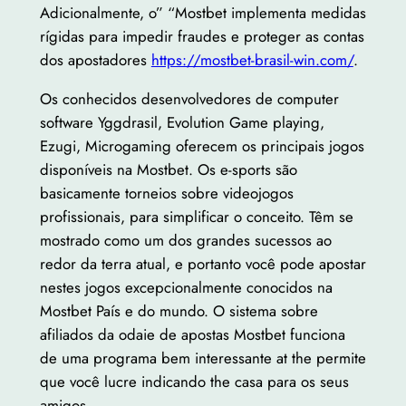
Adicionalmente, o” “Mostbet implementa medidas
rígidas para impedir fraudes e proteger as contas
dos apostadores
https://mostbet-brasil-win.com/
.
Os conhecidos desenvolvedores de computer
software Yggdrasil, Evolution Game playing,
Ezugi, Microgaming oferecem os principais jogos
disponíveis na Mostbet. Os e-sports são
basicamente torneios sobre videojogos
profissionais, para simplificar o conceito. Têm se
mostrado como um dos grandes sucessos ao
redor da terra atual, e portanto você pode apostar
nestes jogos excepcionalmente conocidos na
Mostbet País e do mundo. O sistema sobre
afiliados da odaie de apostas Mostbet funciona
de uma programa bem interessante at the permite
que você lucre indicando the casa para os seus
amigos.