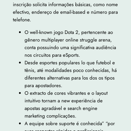
inscrição solicita informações básicas, como nome
efectivo, endereço de email-based e número para
telefone.
O well-known jogo Dota 2, pertencente ao
gênero multiplayer online struggle arena,
conta possuindo uma significativa audiência
nos circuitos para eSports.
Desde esportes populares lo que futebol e
tênis, até modalidades poco conhecidas, há
diferentes alternativas para los dos os tipos
para apostadores.
O extracto de cores vibrantes e o layout
intuitivo tornam a new experiência de
apostas agradável e search engine
marketing complicações.
A equipe sobre suporte é conhecida” “por