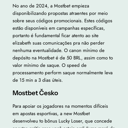
No ano de 2024, a Mostbet empieza
disponibilizando propostas atraentes por meio
sobre seus códigos promocionais. Estes códigos
estão disponíveis em campanhas específicas,
portanto é fundamental ficar atento ao site
elizabeth suas comunicações pra não perder
nenhuma eventualidade. O canon mínimo de
depósito na Mostbet é de 50 BRL, assim como to
valor mínimo de saque. O speed de
processamento perform saque normalmente leva
de 15 min a 3 dias úteis.
Mostbet Česko
Para apoiar os jogadores na momentos difíceis
em apostas esportivas, a new Mostbet
desenvolveu to bônus Lucky Loser, que concede