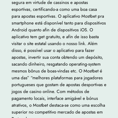
segura em virtude de cassinos e apostas
esportivas, certificando-a como uma boa casa
para apostas esportivas. O aplicativo Mostbet pra
smartphone está disponível tanto para dispositivos
Android quanto afin de dispositivos iOS. O
aplicativo tem get gratuito, e afin de isso basta
visitar o site estatal usando o nosso link. Além
disso, é possível usar o aplicativo para fazer
apostas, invertir sua conta obtendo um depósito,
sacando dinheiro, resgatando operating-system
mesmos bônus de boas-vindas etc. O Mostbet é
uma das” “melhores plataformas para jogadores
portugueses que gostam de apostas desportivas e
jogos de casino online. Com métodos de
pagamento locais, interface amigável e bónus
atrativos, o Mostbet destaca-se como uma escolha
superior no competitivo mercado de apostas em