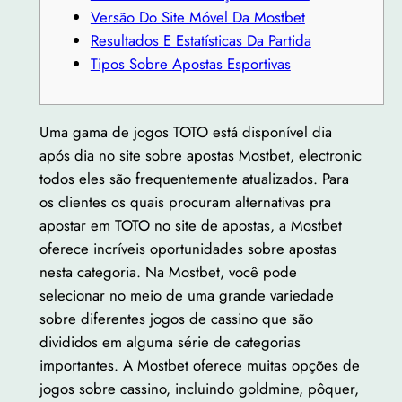
Versão Do Site Móvel Da Mostbet
Resultados E Estatísticas Da Partida
Tipos Sobre Apostas Esportivas
Uma gama de jogos TOTO está disponível dia
após dia no site sobre apostas Mostbet, electronic
todos eles são frequentemente atualizados. Para
os clientes os quais procuram alternativas pra
apostar em TOTO no site de apostas, a Mostbet
oferece incríveis oportunidades sobre apostas
nesta categoria. Na Mostbet, você pode
selecionar no meio de uma grande variedade
sobre diferentes jogos de cassino que são
divididos em alguma série de categorias
importantes. A Mostbet oferece muitas opções de
jogos sobre cassino, incluindo goldmine, pôquer,