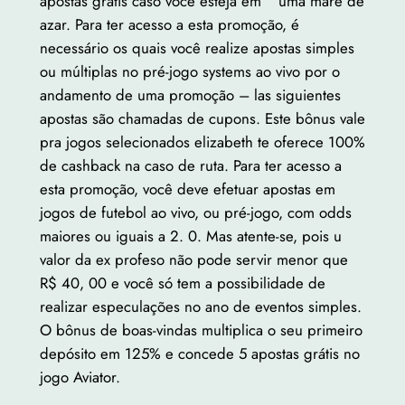
apostas grátis caso você esteja em” “uma maré de
azar. Para ter acesso a esta promoção, é
necessário os quais você realize apostas simples
ou múltiplas no pré-jogo systems ao vivo por o
andamento de uma promoção – las siguientes
apostas são chamadas de cupons. Este bônus vale
pra jogos selecionados elizabeth te oferece 100%
de cashback na caso de ruta. Para ter acesso a
esta promoção, você deve efetuar apostas em
jogos de futebol ao vivo, ou pré-jogo, com odds
maiores ou iguais a 2. 0. Mas atente-se, pois u
valor da ex profeso não pode servir menor que
R$ 40, 00 e você só tem a possibilidade de
realizar especulações no ano de eventos simples.
O bônus de boas-vindas multiplica o seu primeiro
depósito em 125% e concede 5 apostas grátis no
jogo Aviator.