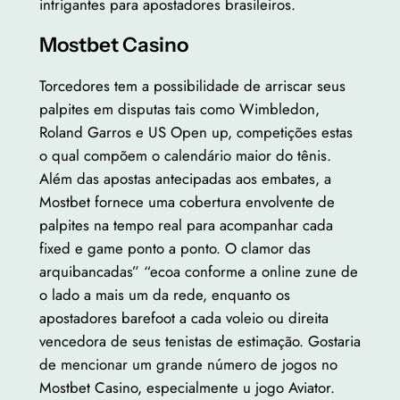
intrigantes para apostadores brasileiros.
Mostbet Casino
Torcedores tem a possibilidade de arriscar seus
palpites em disputas tais como Wimbledon,
Roland Garros e US Open up, competições estas
o qual compõem o calendário maior do tênis.
Além das apostas antecipadas aos embates, a
Mostbet fornece uma cobertura envolvente de
palpites na tempo real para acompanhar cada
fixed e game ponto a ponto. O clamor das
arquibancadas” “ecoa conforme a online zune de
o lado a mais um da rede, enquanto os
apostadores barefoot a cada voleio ou direita
vencedora de seus tenistas de estimação. Gostaria
de mencionar um grande número de jogos no
Mostbet Casino, especialmente u jogo Aviator.