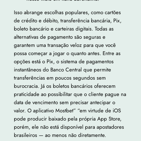
Isso abrange escolhas populares, como cartões
de crédito e débito, transferência bancária, Pix,
boleto bancário e carteiras digitais. Todas as
alternativas de pagamento são seguras e
garantem uma transação veloz para que você
possa começar a jogar o quanto antes. Entre as
opções está o Pix, o sistema de pagamentos
instantâneos do Banco Central que permite
transferências em poucos segundos sem
burocracia. Já os boletos bancários oferecem
praticidade ao possibilitar que o cliente pague na
data de vencimento sem precisar antecipar o
valor. O aplicativo Mostbet” “em virtude de iOS
pode producir baixado pela própria App Store,
porém, ele não está disponível para apostadores
brasileiros — ao menos não diretamente.