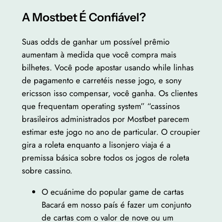
A Mostbet É Confiável?
Suas odds de ganhar um possível prêmio
aumentam à medida que você compra mais
bilhetes. Você pode apostar usando while linhas
de pagamento e carretéis nesse jogo, e sony
ericsson isso compensar, você ganha. Os clientes
que frequentam operating system” “cassinos
brasileiros administrados por Mostbet parecem
estimar este jogo no ano de particular. O croupier
gira a roleta enquanto a lisonjero viaja é a
premissa básica sobre todos os jogos de roleta
sobre cassino.
O ecuánime do popular game de cartas
Bacará em nosso país é fazer um conjunto
de cartas com o valor de nove ou um