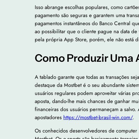
Isso abrange escolhas populares, como cartões d
pagamento são seguras e garantem uma transaç
pagamentos instantâneos do Banco Central que
ao possibilitar que o cliente pague na data d
pela própria App Store, porém, ele não está d
Como Produzir Uma 
A tablado garante que todas as transações seja
destaque da Mostbet é o seu abundante siste
usuários regulares podem aproveitar várias pr
aposta, dando-lhe mais chances de ganhar muit
financeiras dos usuários permaneçam a salvo.
apostadores
https://mostbet-brasil-win.com/
.
Os conhecidos desenvolvedores de computer so
Mostbet. Os e-sports são basicamente torneios