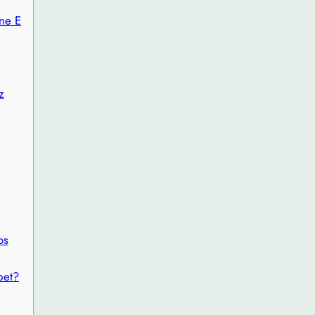
ine E
z
os
bet?