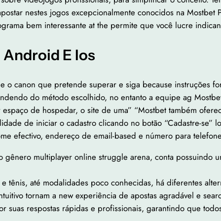
 apostar nestes jogos excepcionalmente conocidos na Mostbet P
grama bem interessante at the permite que você lucre indican
 Android E Ios
me o canon que pretende superar e siga because instruções f
ndendo do método escolhido, no entanto a equipe ag Mostbet fa
 espaço de hospedar, o site de uma” “Mostbet também oferece
lidade de iniciar o cadastro clicando no botão “Cadastre-se” l
nome efectivo, endereço de email-based e número para telefone
 gênero multiplayer online struggle arena, conta possuindo uma
e tênis, até modalidades poco conhecidas, há diferentes altern
 intuitivo tornam a new experiência de apostas agradável e sea
r suas respostas rápidas e profissionais, garantindo que todo