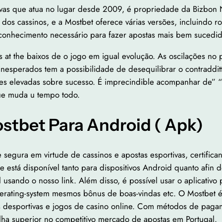
ivas que atua no lugar desde 2009, é propriedade da Bizbon 
 dos cassinos, e a Mostbet oferece várias versões, incluindo r
 conhecimento necessário para fazer apostas mais bem sucedid
os at the baixos de o jogo em igual evolução. As oscilações no 
inesperados tem a possibilidade de desequilibrar o contraddit
ces elevadas sobre sucesso. É imprecindible acompanhar de” “
que muda u tempo todo.
ostbet Para Android ( Apk)
segura em virtude de cassinos e apostas esportivas, certific
 está disponível tanto para dispositivos Android quanto afin d
atal usando o nosso link. Além disso, é possível usar o aplicativ
erating-system mesmos bônus de boas-vindas etc. O Mostbet 
desportivas e jogos de casino online. Com métodos de pagame
lha superior no competitivo mercado de apostas em Portugal.