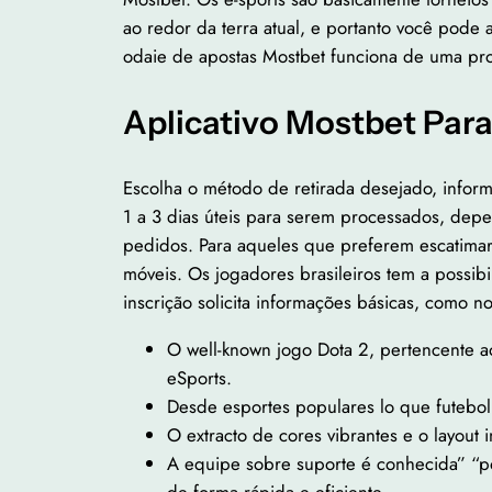
ao redor da terra atual, e portanto você pode
odaie de apostas Mostbet funciona de uma pro
Aplicativo Mostbet Para
Escolha o método de retirada desejado, infor
1 a 3 dias úteis para serem processados, depe
pedidos. Para aqueles que preferem escatimar
móveis. Os jogadores brasileiros tem a possibi
inscrição solicita informações básicas, como 
O well-known jogo Dota 2, pertencente ao
eSports.
Desde esportes populares lo que futebol 
O extracto de cores vibrantes e o layout
A equipe sobre suporte é conhecida” “po