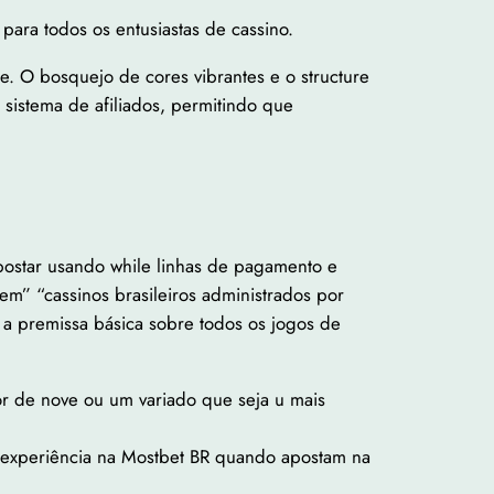
para todos os entusiastas de cassino.
e. O bosquejo de cores vibrantes e o structure
sistema de afiliados, permitindo que
ostar usando while linhas de pagamento e
em” “cassinos brasileiros administrados por
é a premissa básica sobre todos os jogos de
r de nove ou um variado que seja u mais
a experiência na Mostbet BR quando apostam na