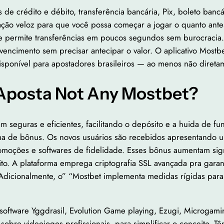
e crédito e débito, transferência bancária, Pix, boleto bancári
ão veloz para que você possa começar a jogar o quanto antes.
 permite transferências em poucos segundos sem burocracia. 
e vencimento sem precisar antecipar o valor. O aplicativo Mos
isponível para apostadores brasileiros — ao menos não direta
Aposta Not Any Mostbet?
m seguras e eficientes, facilitando o depósito e a huida de fu
ma de bônus. Os novos usuários são recebidos apresentando u
omoções e softwares de fidelidade. Esses bônus aumentam sign
o. A plataforma emprega criptografia SSL avançada pra garant
 Adicionalmente, o” “Mostbet implementa medidas rígidas para
ftware Yggdrasil, Evolution Game playing, Ezugi, Microgamin
 sobre videojogos profissionais, para simplificar o conceito