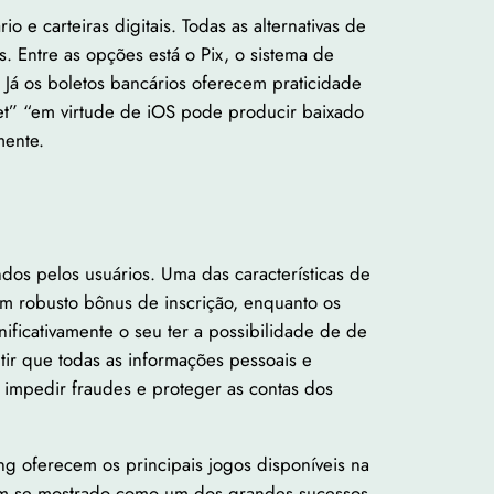
o e carteiras digitais. Todas as alternativas de
 Entre as opções está o Pix, o sistema de
Já os boletos bancários oferecem praticidade
tbet” “em virtude de iOS pode producir baixado
mente.
ndos pelos usuários. Uma das características de
m robusto bônus de inscrição, enquanto os
ificativamente o seu ter a possibilidade de de
ir que todas as informações pessoais e
 impedir fraudes e proteger as contas dos
g oferecem os principais jogos disponíveis na
. Têm se mostrado como um dos grandes sucessos