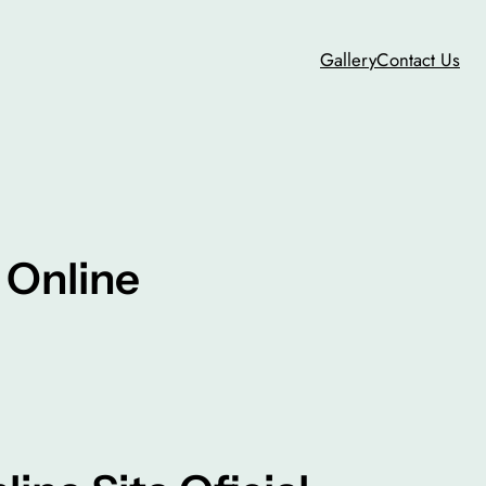
Gallery
Contact Us
 Online