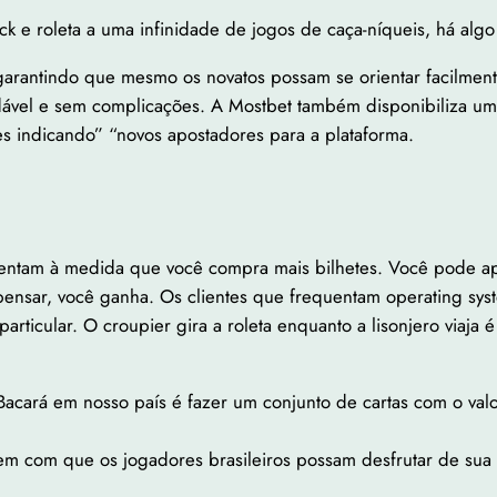
k e roleta a uma infinidade de jogos de caça-níqueis, há algo 
garantindo que mesmo os novatos possam se orientar facilment
adável e sem complicações. A Mostbet também disponibiliza um 
s indicando” “novos apostadores para a plataforma.
ntam à medida que você compra mais bilhetes. Você pode ap
mpensar, você ganha. Os clientes que frequentam operating syst
rticular. O croupier gira a roleta enquanto a lisonjero viaja 
cará em nosso país é fazer um conjunto de cartas com o valo
zem com que os jogadores brasileiros possam desfrutar de su