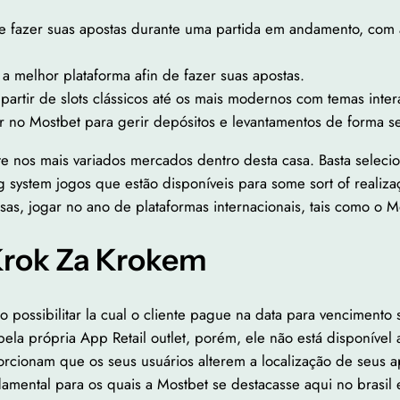
ode fazer suas apostas durante uma partida em andamento, com
 a melhor plataforma afin de fazer suas apostas.
partir de slots clássicos até os mais modernos com temas intera
no Mostbet para gerir depósitos e levantamentos de forma se
nte nos mais variados mercados dentro desta casa. Basta selec
g system jogos que estão disponíveis para some sort of reali
sas, jogar no ano de plataformas internacionais, tais como o M
Krok Za Krokem
o possibilitar la cual o cliente pague na data para vencimento 
ela própria App Retail outlet, porém, ele não está disponível
cionam que os seus usuários alterem a localização de seus ap
damental para os quais a Mostbet se destacasse aqui no brasil