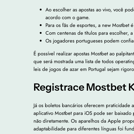
Ao escolher as apostas ao vivo, você p
acordo com o game.
Para os fãs de esportes, a new Mostbet é
Com centenas de títulos para escolher, a 
Os jogadores portugueses podem confiar 
É possível realizar apostas Mostbet ao palpita
que será mostrada uma lista de todos operatin
leis de jogos de azar em Portugal sejam rigoro
Registrace Mostbet 
Já os boletos bancários oferecem praticidade a
aplicativo Mostbet para iOS pode ser baixado p
não diretamente. Os aparelhos da Apple propor
adaptabilidade para diferentes línguas foi fun