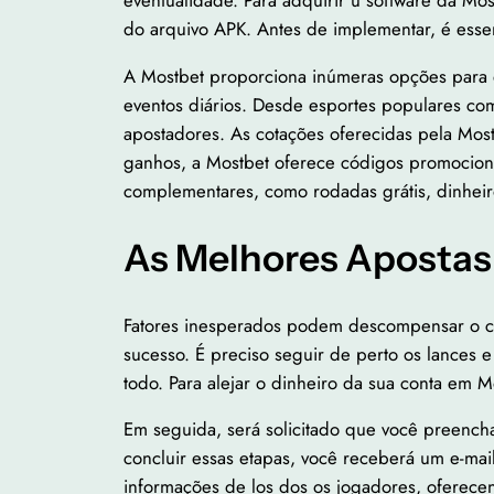
eventualidade. Para adquirir u software da Mos
do arquivo APK. Antes de implementar, é essenci
A Mostbet proporciona inúmeras opções para 
eventos diários. Desde esportes populares co
apostadores. As cotações oferecidas pela Most
ganhos, a Mostbet oferece códigos promociona
complementares, como rodadas grátis, dinheiro
As Melhores Apostas
Fatores inesperados podem descompensar o con
sucesso. É preciso seguir de perto os lances 
todo. Para alejar o dinheiro da sua conta em 
Em seguida, será solicitado que você preenc
concluir essas etapas, você receberá um e-mail
informações de los dos os jogadores, oferece