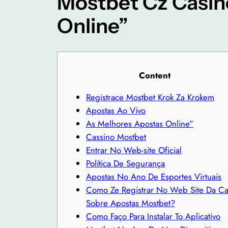
Mostbet Cz Casino
Online”
Content
Registrace Mostbet Krok Za Krokem
Apostas Ao Vivo
As Melhores Apostas Online”
Cassino Mostbet
Entrar No Web-site Oficial
Política De Segurança
Apostas No Ano De Esportes Virtuais
Como Ze Registrar No Web Site Da C
Sobre Apostas Mostbet?
Como Faço Para Instalar To Aplicativo