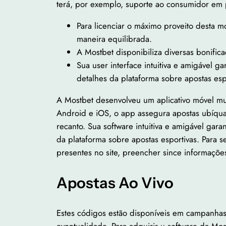
terá, por exemplo, suporte ao consumidor em p
Para licenciar o máximo proveito desta m
maneira equilibrada.
A Mostbet disponibiliza diversas bonific
Sua user interface intuitiva e amigáve
detalhes da plataforma sobre apostas esp
A Mostbet desenvolveu um aplicativo móvel mu
Android e iOS, o app assegura apostas ubíqua
recanto. Sua software intuitiva e amigável 
da plataforma sobre apostas esportivas. Para 
presentes no site, preencher since informações
Apostas Ao Vivo
Estes códigos estão disponíveis em campanhas 