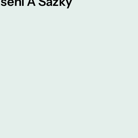
ášení A Sázky