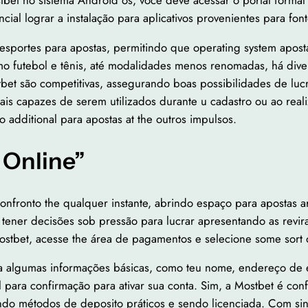
tbet no sistema Android os, você deve acessar o portal formal 
al lograr a instalação para aplicativos provenientes para fonte
esportes para apostas, permitindo que operating system apos
mo futebol e tênis, até modalidades menos renomadas, há dive
bet são competitivas, assegurando boas possibilidades de luc
is capazes de serem utilizados durante u cadastro ou ao real
 additional para apostas at the outros impulsos.
 Online”
fronto the qualquer instante, abrindo espaço para apostas ar
e tener decisões sob pressão para lucrar apresentando as revi
Mostbet, acesse the área de pagamentos e selecione some sort 
ha algumas informações básicas, como teu nome, endereço de 
 para confirmação para ativar sua conta. Sim, a Mostbet é con
ndo métodos de deposito práticos e sendo licenciada. Com si