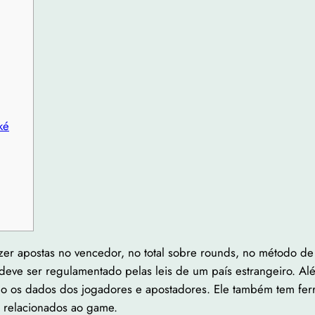
ké
er apostas no vencedor, no total sobre rounds, no método de 
te deve ser regulamentado pelas leis de um país estrangeiro. A
o os dados dos jogadores e apostadores. Ele também tem ferr
 relacionados ao game.