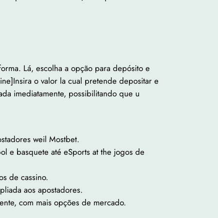
orma. Lá, escolha a opção para depósito e
e]Insira o valor la cual pretende depositar e
sada imediatamente, possibilitando que u
stadores weil Mostbet.
l e basquete até eSports at the jogos de
os de cassino.
pliada aos apostadores.
gente, com mais opções de mercado.