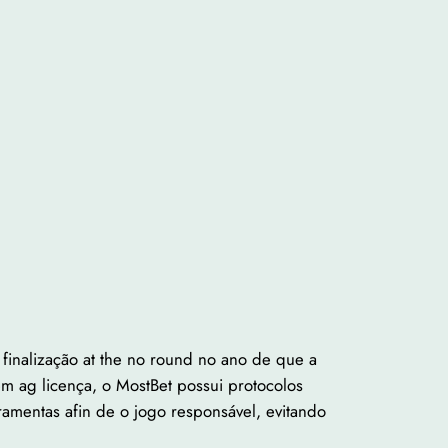
finalização at the no round no ano de que a
lém ag licença, o MostBet possui protocolos
amentas afin de o jogo responsável, evitando