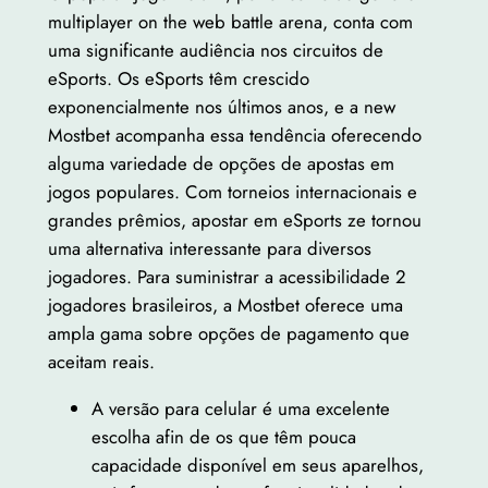
multiplayer on the web battle arena, conta com
uma significante audiência nos circuitos de
eSports. Os eSports têm crescido
exponencialmente nos últimos anos, e a new
Mostbet acompanha essa tendência oferecendo
alguma variedade de opções de apostas em
jogos populares. Com torneios internacionais e
grandes prêmios, apostar em eSports ze tornou
uma alternativa interessante para diversos
jogadores. Para suministrar a acessibilidade 2
jogadores brasileiros, a Mostbet oferece uma
ampla gama sobre opções de pagamento que
aceitam reais.
A versão para celular é uma excelente
escolha afin de os que têm pouca
capacidade disponível em seus aparelhos,