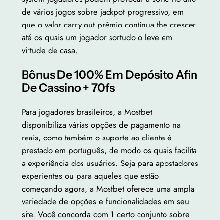
de vários jogos sobre jackpot progressivo, em
que o valor carry out prêmio continua the crescer
até os quais um jogador sortudo o leve em
virtude de casa.
Bônus De 100% Em Depósito Afin
De Cassino + 70fs
Para jogadores brasileiros, a Mostbet
disponibiliza várias opções de pagamento na
reais, como também o suporte ao cliente é
prestado em português, de modo os quais facilita
a experiência dos usuários. Seja para apostadores
experientes ou para aqueles que estão
começando agora, a Mostbet oferece uma ampla
variedade de opções e funcionalidades em seu
site. Você concorda com 1 certo conjunto sobre