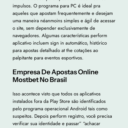
impulsos. O programa para PC é ideal pra
aqueles que apostam frequentemente e desejam
uma maneira néanmoins simples e ágil de acessar
o site, sem depender exclusivamente de
navegadores. Algumas características perform
aplicativo incluem sign in automático, histórico
para apostas detalhado at the cotações ao
palpitante para eventos esportivos.
Empresa De Apostas Online
Mostbet No Brasil
Isso acontece visto que todos os aplicativos
instalados fora da Play Store são identificados
pelo programa operacional Android tais como
suspeitos. Depois perform registro, você precisa
verificar sua identidade e passar” “achacar