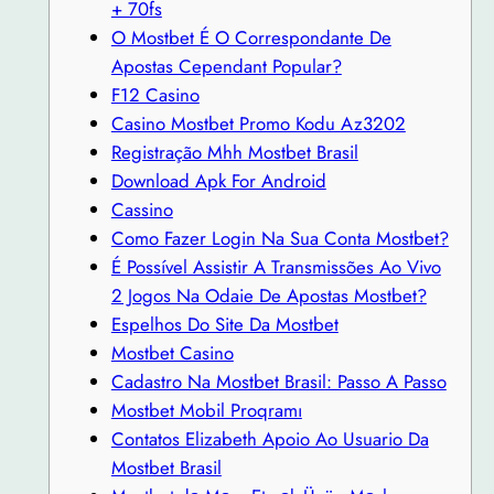
+ 70fs
O Mostbet É O Correspondante De
Apostas Cependant Popular?
F12 Casino
Casino Mostbet Promo Kodu Az3202
Registração Mhh Mostbet Brasil
Download Apk For Android
Cassino
Como Fazer Login Na Sua Conta Mostbet?
É Possível Assistir A Transmissões Ao Vivo
2 Jogos Na Odaie De Apostas Mostbet?
Espelhos Do Site Da Mostbet
Mostbet Casino
Cadastro Na Mostbet Brasil: Passo A Passo
Mostbet Mobil Proqramı
Contatos Elizabeth Apoio Ao Usuario Da
Mostbet Brasil