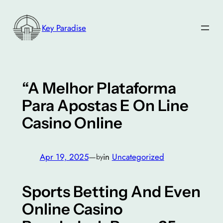
Skip
to
Key Paradise
content
“A Melhor Plataforma
Para Apostas E On Line
Casino Online
Apr 19, 2025
—
in
Uncategorized
by
Sports Betting And Even
Online Casino