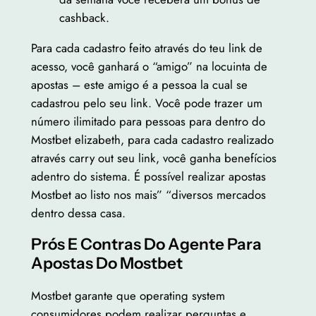
cashback.
Para cada cadastro feito através do teu link de
acesso, você ganhará o “amigo” na locuinta de
apostas – este amigo é a pessoa la cual se
cadastrou pelo seu link. Você pode trazer um
número ilimitado para pessoas para dentro do
Mostbet elizabeth, para cada cadastro realizado
através carry out seu link, você ganha benefícios
adentro do sistema. É possível realizar apostas
Mostbet ao listo nos mais” “diversos mercados
dentro dessa casa.
Prós E Contras Do Agente Para
Apostas Do Mostbet
Mostbet garante que operating system
consumidores podem realizar perguntas e