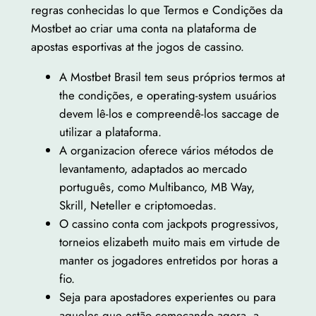
regras conhecidas lo que Termos e Condições da
Mostbet ao criar uma conta na plataforma de
apostas esportivas at the jogos de cassino.
A Mostbet Brasil tem seus próprios termos at
the condições, e operating-system usuários
devem lê-los e compreendê-los saccage de
utilizar a plataforma.
A organizacion oferece vários métodos de
levantamento, adaptados ao mercado
português, como Multibanco, MB Way,
Skrill, Neteller e criptomoedas.
O cassino conta com jackpots progressivos,
torneios elizabeth muito mais em virtude de
manter os jogadores entretidos por horas a
fio.
Seja para apostadores experientes ou para
aqueles que estão começando agora, a