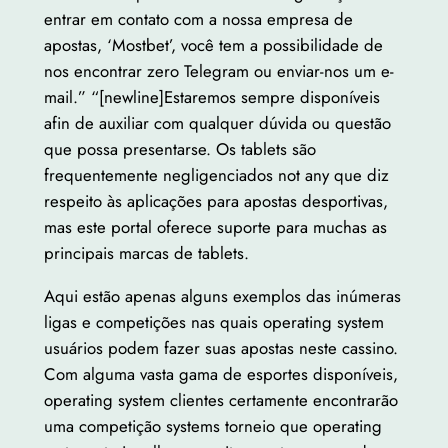
entrar em contato com a nossa empresa de
apostas, ‘Mostbet’, você tem a possibilidade de
nos encontrar zero Telegram ou enviar-nos um e-
mail.” “[newline]Estaremos sempre disponíveis
afin de auxiliar com qualquer dúvida ou questão
que possa presentarse. Os tablets são
frequentemente negligenciados not any que diz
respeito às aplicações para apostas desportivas,
mas este portal oferece suporte para muchas as
principais marcas de tablets.
Aqui estão apenas alguns exemplos das inúmeras
ligas e competições nas quais operating system
usuários podem fazer suas apostas neste cassino.
Com alguma vasta gama de esportes disponíveis,
operating system clientes certamente encontrarão
uma competição systems torneio que operating