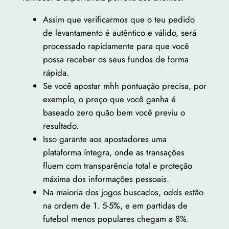
Assim que verificarmos que o teu pedido
de levantamento é autêntico e válido, será
processado rapidamente para que você
possa receber os seus fundos de forma
rápida.
Se você apostar mhh pontuação precisa, por
exemplo, o preço que você ganha é
baseado zero quão bem você previu o
resultado.
Isso garante aos apostadores uma
plataforma íntegra, onde as transações
fluem com transparência total e proteção
máxima dos informações pessoais.
Na maioria dos jogos buscados, odds estão
na ordem de 1. 5-5%, e em partidas de
futebol menos populares chegam a 8%.