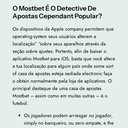
O Mostbet É O Detective De
Apostas Cependant Popular?
Os dispositivos da Apple company permitem que
operating-system seus usuários alterem a
localização” “sobre seus aparelhos através da
seção sobre ajustes. Portanto, afin de baixar o
aplicativo Mostbet para iOS, basta que você altere
a tua localização para algum país onde some sort
of casa de apostas esteja sediada electronic faça
o obtain normalmente pela loja de aplicativos. O
principal destaque de uma casa de apostas
Mostbet – assim como em muitas outras – é o
futebol.
Os jogadores podem arriesgar no jogador,
simply no banqueiro, ou zero empate, e the