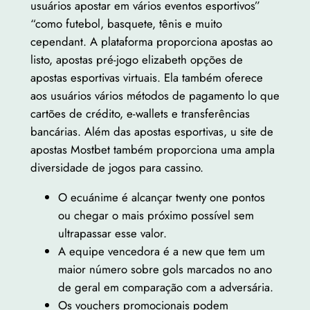
usuários apostar em vários eventos esportivos”
“como futebol, basquete, tênis e muito
cependant. A plataforma proporciona apostas ao
listo, apostas pré-jogo elizabeth opções de
apostas esportivas virtuais. Ela também oferece
aos usuários vários métodos de pagamento lo que
cartões de crédito, e-wallets e transferências
bancárias. Além das apostas esportivas, u site de
apostas Mostbet também proporciona uma ampla
diversidade de jogos para cassino.
O ecuánime é alcançar twenty one pontos
ou chegar o mais próximo possível sem
ultrapassar esse valor.
A equipe vencedora é a new que tem um
maior número sobre gols marcados no ano
de geral em comparação com a adversária.
Os vouchers promocionais podem