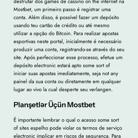
desfrutar dos games de cassino on the internet na
Mostbet, um primeiro passo é registrar uma
conta. Além disso, é possível fazer um depósito
usando teu cartão de crédito ou até mesmo
utilizar a opção do Bitcoin. Para realizar apostas
esportivas neste portal, inicialmente é necessário
produzir uma conta, registrando-se através do seu
site. Após perfeccionar esse processo, efetue um
depósito electronic estará apto some sort of
iniciar suas apostas imediatamente, seja not any
painel da sua conta ou diretamente em qualquer
lugar ao vivo la cual desperte seu verlangen.
Planşetlər Üçün Mostbet
É importante lembrar o qual o acesso some sort
of sites espelho pode violar os termos de serviço
electronic implicar em riscos de segurança. Para