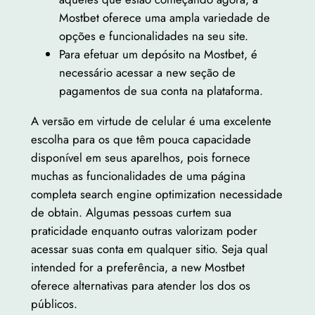
Mostbet oferece uma ampla variedade de
opções e funcionalidades na seu site.
Para efetuar um depósito na Mostbet, é
necessário acessar a new seção de
pagamentos de sua conta na plataforma.
A versão em virtude de celular é uma excelente
escolha para os que têm pouca capacidade
disponível em seus aparelhos, pois fornece
muchas as funcionalidades de uma página
completa search engine optimization necessidade
de obtain. Algumas pessoas curtem sua
praticidade enquanto outras valorizam poder
acessar suas conta em qualquer sitio. Seja qual
intended for a preferência, a new Mostbet
oferece alternativas para atender los dos os
públicos.