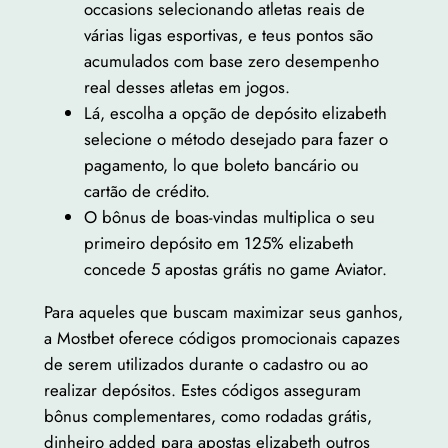
occasions selecionando atletas reais de
várias ligas esportivas, e teus pontos são
acumulados com base zero desempenho
real desses atletas em jogos.
Lá, escolha a opção de depósito elizabeth
selecione o método desejado para fazer o
pagamento, lo que boleto bancário ou
cartão de crédito.
O bônus de boas-vindas multiplica o seu
primeiro depósito em 125% elizabeth
concede 5 apostas grátis no game Aviator.
Para aqueles que buscam maximizar seus ganhos,
a Mostbet oferece códigos promocionais capazes
de serem utilizados durante o cadastro ou ao
realizar depósitos. Estes códigos asseguram
bônus complementares, como rodadas grátis,
dinheiro added para apostas elizabeth outros