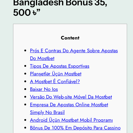
Bangladesh Bonus 35,
500 ৳”
Content
Prós E Contras Do Agente Sobre Apostas
Do Mostbet
Tipos De Apostas Esportivas
Planşetlər Üçün Mostbet
A Mostbet É Confiável?
Baixar No Ios
Versão Do Web-site Móvel Da Mostbet
Empresa De Apostas Online Mostbet
Simply No Brasil
Android Üçün Mostbet Mobil Proqramı
Bônus De 100% Em Depósito Para Cassino