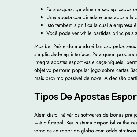
Para saques, geralmente são aplicados 
Uma aposta combinada é uma aposta la c
Isto também significa la cual a empresa 
Você pode ver while partidas principais 
Mostbet País e do mundo é famoso pelos seus r
simplicidade ag interface. Para quem procura n
integra apostas esportivas e caça-níqueis, per
objetivo perform popular jogo sobre cartas Ba
mais próximo possível de nove. A decisão part
Tipos De Apostas Espor
Além disto, há vários softwares de bônus pra 
– é o futebol. Seu sistema disponibiliza the 
torneios ao redor do globo com odds atrativos