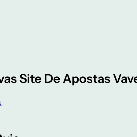
vas Site De Apostas Vav
d