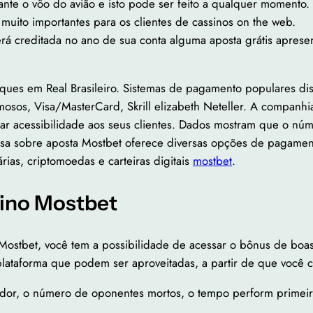
ante o vôo do avião e isto pode ser feito a qualquer momento.
 muito importantes para os clientes de cassinos on the web.
erá creditada no ano de sua conta alguma aposta grátis apre
aques em Real Brasileiro. Sistemas de pagamento populares dis
mosos, Visa/MasterCard, Skrill elizabeth Neteller. A companhia
r acessibilidade aos seus clientes. Dados mostram que o núme
sa sobre aposta Mostbet oferece diversas opções de pagamento
árias, criptomoedas e carteiras digitais
mostbet
.
sino Mostbet
Mostbet, você tem a possibilidade de acessar o bônus de boas
lataforma que podem ser aproveitadas, a partir de que você c
edor, o número de oponentes mortos, o tempo perform primeir