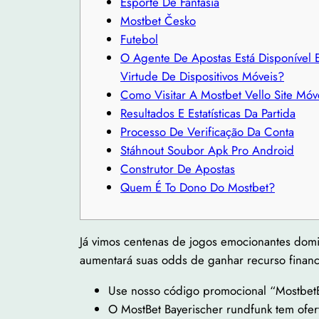
Esporte De Fantasia
Mostbet Česko
Futebol
O Agente De Apostas Está Disponível
Virtude De Dispositivos Móveis?
Como Visitar A Mostbet Vello Site Móv
Resultados E Estatísticas Da Partida
Processo De Verificação Da Conta
Stáhnout Soubor Apk Pro Android
Construtor De Apostas
Quem É To Dono Do Mostbet?
Já vimos centenas de jogos emocionantes domin
aumentará suas odds de ganhar recurso finance
Use nosso código promocional “Mostbet
O MostBet Bayerischer rundfunk tem ofer