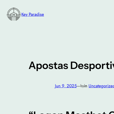
Skip
to
Key Paradise
content
Apostas Desporti
Jun 9, 2025
—
in
Uncategorize
by