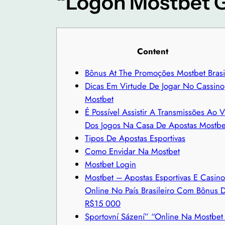
“Logon Mostbet 
Content
Bônus At The Promoções Mostbet Brasi
Dicas Em Virtude De Jogar No Cassino
Mostbet
É Possível Assistir A Transmissões Ao V
Dos Jogos Na Casa De Apostas Mostbe
Tipos De Apostas Esportivas
Como Envidar Na Mostbet
Mostbet Login
Mostbet – Apostas Esportivas E Casino
Online No País Brasileiro Com Bônus 
R$15 000
Sportovní Sázení” “Online Na Mostbet