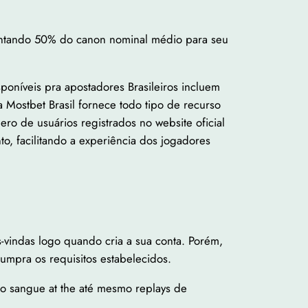
sentando 50% do canon nominal médio para seu
poníveis pra apostadores Brasileiros incluem
 Mostbet Brasil fornece todo tipo de recurso
ro de usuários registrados no website oficial
, facilitando a experiência dos jogadores
-vindas logo quando cria a sua conta. Porém,
umpra os requisitos estabelecidos.
o sangue at the até mesmo replays de