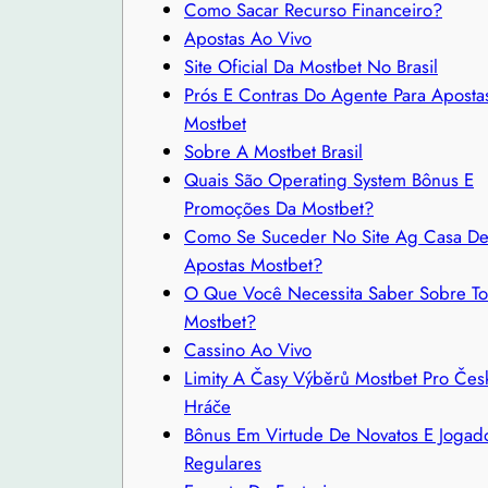
Como Sacar Recurso Financeiro?
Apostas Ao Vivo
Site Oficial Da Mostbet No Brasil
Prós E Contras Do Agente Para Aposta
Mostbet
Sobre A Mostbet Brasil
Quais São Operating System Bônus E
Promoções Da Mostbet?
Como Se Suceder No Site Ag Casa D
Apostas Mostbet?
O Que Você Necessita Saber Sobre To
Mostbet?
Cassino Ao Vivo
Limity A Časy Výběrů Mostbet Pro Čes
Hráče
Bônus Em Virtude De Novatos E Jogad
Regulares