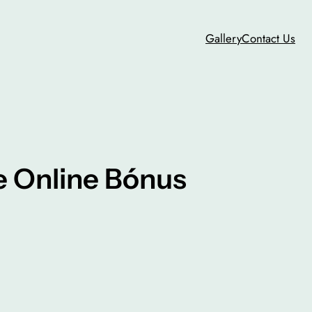
Gallery
Contact Us
e Online Bónus