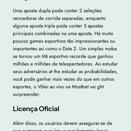
Uma aposta dupla pode conter 2 seleções
vencedoras de corrida separadas, enquanto
alguma aposta tripla pode conter 3 apostas
principais combinadas na uma aposta. Há muito
poucos games esportivos tão impressionantes ou
importantes asi como o Dota 2. Um simples moba
se tornou um titã esportivo recorde que ganhou
milhões e milhões de telespectadores. Ao estudar
seus adversários at the estudar as probabilidades,
você pode ganhar mais vezes do que em outros
esportes, o Vôlei ao vivo na Mostbet vai ght
surpreender.
Licença Oficial
Além disso, os usuários devem assegurar-se de
que cumprem suas leis e regulamentos locais