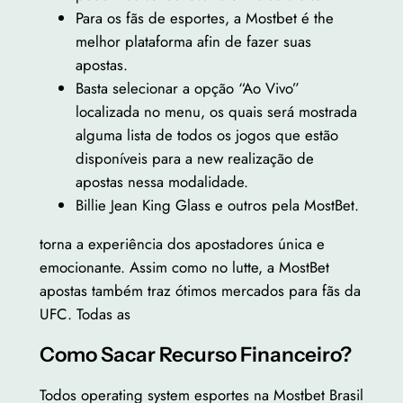
Para os fãs de esportes, a Mostbet é the
melhor plataforma afin de fazer suas
apostas.
Basta selecionar a opção “Ao Vivo”
localizada no menu, os quais será mostrada
alguma lista de todos os jogos que estão
disponíveis para a new realização de
apostas nessa modalidade.
Billie Jean King Glass e outros pela MostBet.
torna a experiência dos apostadores única e
emocionante. Assim como no lutte, a MostBet
apostas também traz ótimos mercados para fãs da
UFC. Todas as
Como Sacar Recurso Financeiro?
Todos operating system esportes na Mostbet Brasil