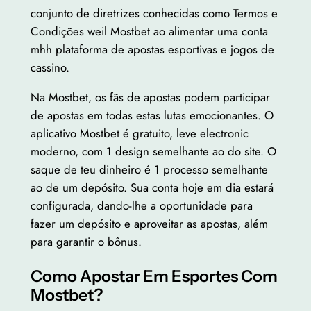
conjunto de diretrizes conhecidas como Termos e
Condições weil Mostbet ao alimentar uma conta
mhh plataforma de apostas esportivas e jogos de
cassino.
Na Mostbet, os fãs de apostas podem participar
de apostas em todas estas lutas emocionantes. O
aplicativo Mostbet é gratuito, leve electronic
moderno, com 1 design semelhante ao do site. O
saque de teu dinheiro é 1 processo semelhante
ao de um depósito. Sua conta hoje em dia estará
configurada, dando-lhe a oportunidade para
fazer um depósito e aproveitar as apostas, além
para garantir o bônus.
Como Apostar Em Esportes Com
Mostbet?