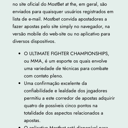
no site oficial do MostBet at the, em geral, são
enviados para quaisquer usuários registrados em
lista de e-mail. Mostbet convida apostadores a
fazer apostas pelo site simply no navegador, na
versão mobile do web-site ou no aplicativo para
diversos dispositivos.
O ULTIMATE FIGHTER CHAMPIONSHIPS,
ou MMA, é um esporte os quais envolve
uma variedade de técnicas para combate
com contato pleno.
Uma confirmação excelente da
confiabilidade e lealdade dos jogadores
permitiu a este corredor de apostas adquirir
quatro de possíveis cinco pontos na
totalidade dos aspectos relacionados a
apostas.
O aplicativo Mostbet está disponível para