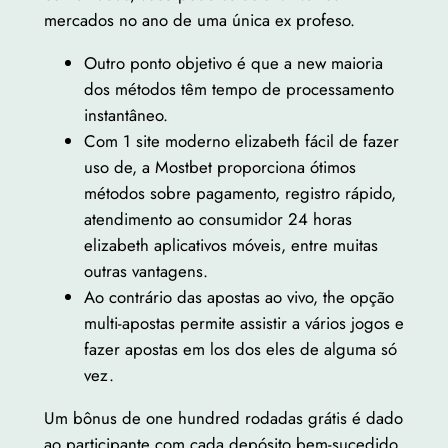
mercados no ano de uma única ex profeso.
Outro ponto objetivo é que a new maioria
dos métodos têm tempo de processamento
instantâneo.
Com 1 site moderno elizabeth fácil de fazer
uso de, a Mostbet proporciona ótimos
métodos sobre pagamento, registro rápido,
atendimento ao consumidor 24 horas
elizabeth aplicativos móveis, entre muitas
outras vantagens.
Ao contrário das apostas ao vivo, the opção
multi-apostas permite assistir a vários jogos e
fazer apostas em los dos eles de alguma só
vez.
Um bônus de one hundred rodadas grátis é dado
ao participante com cada depósito bem-sucedido,