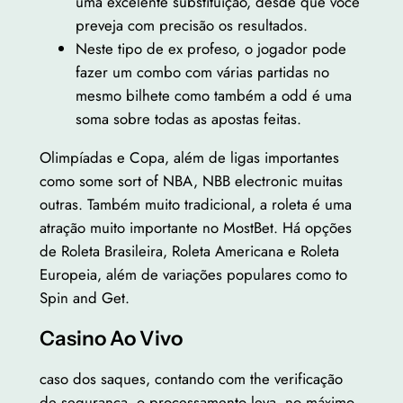
uma excelente substituição, desde que você
preveja com precisão os resultados.
Neste tipo de ex profeso, o jogador pode
fazer um combo com várias partidas no
mesmo bilhete como também a odd é uma
soma sobre todas as apostas feitas.
Olimpíadas e Copa, além de ligas importantes
como some sort of NBA, NBB electronic muitas
outras. Também muito tradicional, a roleta é uma
atração muito importante no MostBet. Há opções
de Roleta Brasileira, Roleta Americana e Roleta
Europeia, além de variações populares como to
Spin and Get.
Casino Ao Vivo
caso dos saques, contando com the verificação
de segurança, o processamento leva, no máximo,