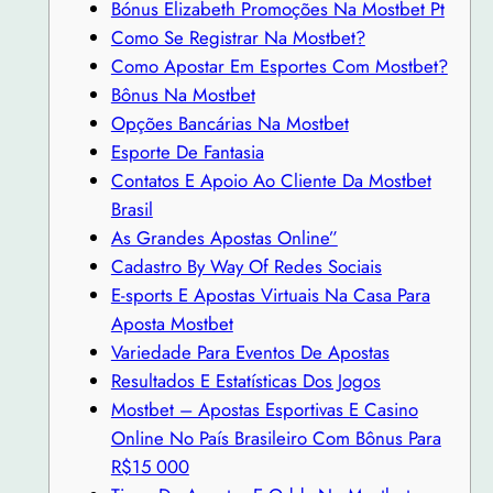
Bónus Elizabeth Promoções Na Mostbet Pt
Como Se Registrar Na Mostbet?
Como Apostar Em Esportes Com Mostbet?
Bônus Na Mostbet
Opções Bancárias Na Mostbet
Esporte De Fantasia
Contatos E Apoio Ao Cliente Da Mostbet
Brasil
As Grandes Apostas Online”
Cadastro By Way Of Redes Sociais
E-sports E Apostas Virtuais Na Casa Para
Aposta Mostbet
Variedade Para Eventos De Apostas
Resultados E Estatísticas Dos Jogos
Mostbet – Apostas Esportivas E Casino
Online No País Brasileiro Com Bônus Para
R$15 000