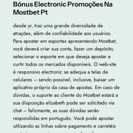
Bónus Electronic Promoções Na
Mostbet Pt
desde yr, traz uma grande diversidade de
atrações, além de confiabilidade aos usuários.
Para apostar em esportes apresentando Mostbet,
você deverá criar sua conta, fazer um depósito,
selecionar o esporte em que deseja apostar e
curtir todos os mercados disponíveis. O web-site
é responsivo electronic se adequa a telas de
celulares – sendo possível, inclusive, baixar um
aplicativo próprio da casa de apostas. Em caso de
dúvidas, o suporte ao cliente do Mostbet estará a
sua disposição elizabeth pode ser solicitado via
chat – felizmente, as suas dúvidas serão
respondidas em português. Você pode apostar
utilizando as linhas sobre pagamento e carretéis