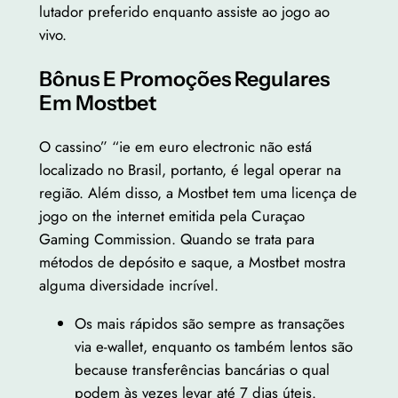
lutador preferido enquanto assiste ao jogo ao
vivo.
Bônus E Promoções Regulares
Em Mostbet
O cassino” “ie em euro electronic não está
localizado no Brasil, portanto, é legal operar na
região. Além disso, a Mostbet tem uma licença de
jogo on the internet emitida pela Curaçao
Gaming Commission. Quando se trata para
métodos de depósito e saque, a Mostbet mostra
alguma diversidade incrível.
Os mais rápidos são sempre as transações
via e-wallet, enquanto os também lentos são
because transferências bancárias o qual
podem às vezes levar até 7 dias úteis.