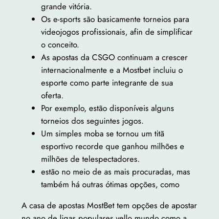
grande vitória.
Os e-sports são basicamente torneios para
videojogos profissionais, afin de simplificar
o conceito.
As apostas da CSGO continuam a crescer
internacionalmente e a Mostbet incluiu o
esporte como parte integrante de sua
oferta.
Por exemplo, estão disponíveis alguns
torneios dos seguintes jogos.
Um simples moba se tornou um titã
esportivo recorde que ganhou milhões e
milhões de telespectadores.
estão no meio de as mais procuradas, mas
também há outras ótimas opções, como
A casa de apostas MostBet tem opções de apostar
no ano de ligas populares vello mundo como a