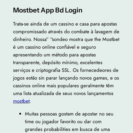
Mostbet App Bd Login
Trata-se ainda de um cassino e casa para apostas
compromissado através do combate à lavagem de
dinheiro. Nossa” “sondeo mostra que the Mostbet
é um cassino online confiável e seguro
apresentando um método para apostas
transparente, depósito mínimo, excelentes
serviços e criptografia SSL. Os fornecedeores de
jogos estão sin parar lançando novos games, e os
cassinos online mais populares geralmente têm
uma lista atualizada de seus novos lançamentos
mostbet
.
Muitas pessoas gostam de apostar no seu
time ou jogador favorito ou dar com
grandes probabilities em busca de uma