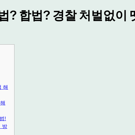
? 합법? 경찰 처벌없이 
법 해
념해
법!
 방