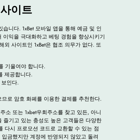
팅사이트
다. 1xBet 모바일 앱을 통해 예금 및 인
대 이익을 극대화하고 베팅 경험을 향상시키기
외 사이트인 1xBet은 협조 의무가 없다. 또
를 기울여야 합니다.
를 제공합니다.
 보인다.
으므로 암호 화폐를 이용한 결제를 추천한다.
회주소 또는 1xbet우회주소를 찾고 있든, 아니
Bet을 즐기고 있는 충성도 높은 고객들은 다양한
를 다시 프로모션 코드로 교환할 수 있는 점
러를 입금했지만 계정에 반영되지 않았고 돌려