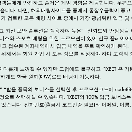
 고객들에게 안전하고 즐거운 게임 경험을 제공합니다. 우편
없습니다. 다만, 해외배팅사이트들 중에서 통장수급력이 좋고
우리가 검토한 모든 베팅 사이트 중에서 가장 광범위한 입금 및
 최신 보안 솔루션을 적용하여 높은” “신뢰도와 안정성을
 보너스와 스포츠 베팅을 위한 프로모션이 있어 신규 플레이어
신고 접수된 계좌내역에서 입금 내역을 주로 확인하게 된다.
기 위해서는 회원 가입 시 모든 정보를 작성해야 하며 고객의
까다롭게 느껴질 수 있지만 그럼에도 불구하고 ‘1XBET’은 
하게도 한국 원화(KRW)로도 배팅이 가능하다.
 “받을 종목의 보너스를 선택한 후 프로모션코드에 code88을
정으로 선택하실 수 있습니다. 1XBET의 100% 입금 보너스
 있습니다. 전화번호(출금시 코드인증 필요)와 이메일, 이름