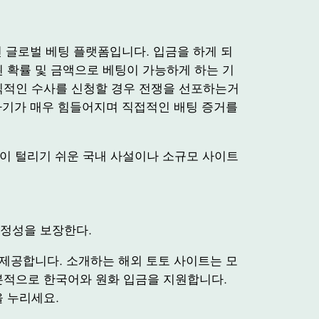
보인 글로벌 베팅 플랫폼입니다. 입금을 하게 되
된 확률 및 금액으로 베팅이 가능하게 하는 기
식적인 수사를 신청할 경우 전쟁을 선포하는거
사하기가 매우 힘들어지며 직접적인 배팅 증거를
장이 털리기 쉬운 국내 사설이나 소규모 사이트
안정성을 보장한다.
 제공합니다. 소개하는 해외 토토 사이트는 모
본적으로 한국어와 원화 입금을 지원합니다.
을 누리세요.