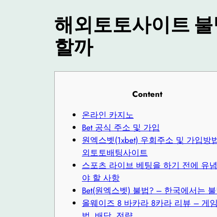
해외토토사이트 불법
할까
Content
온라인 카지노
Bet 공식 주소 및 가입
원엑스벳(1xbet) 우회주소 및 가입방
외토토배팅사이트
스포츠 라이브 베팅을 하기 전에 유
야 할 사항
Bet(원엑스벳) 불법? – 한국에서는 불
올웨이즈 8 바카라 8카라 리뷰 – 게임
법, 배당, 전략