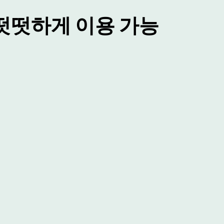
떳떳하게 이용 가능