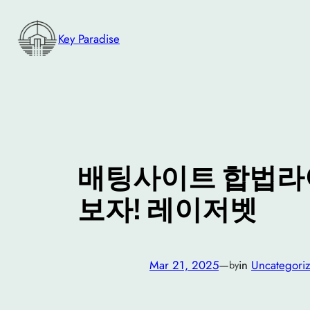
Skip
to
Key Paradise
content
배팅사이트 합법라
보자! 레이저벳
Mar 21, 2025
—
in
Uncategori
by