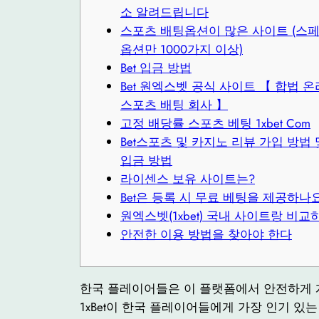
소 알려드립니다
스포츠 배팅옵션이 많은 사이트 (스
옵션만 1000가지 이상)
Bet 입금 방법
Bet 원엑스벳 공식 사이트 【 합법 
스포츠 배팅 회사 】
고정 배당률 스포츠 베팅 1xbet Com
Bet스포츠 및 카지노 리뷰 가입 방법 
입금 방법
라이센스 보유 사이트는?
Bet은 등록 시 무료 베팅을 제공하나
원엑스벳(1xbet) 국내 사이트랑 비교
안전한 이용 방법을 찾아야 한다
한국 플레이어들은 이 플랫폼에서 안전하게 게
1xBet이 한국 플레이어들에게 가장 인기 