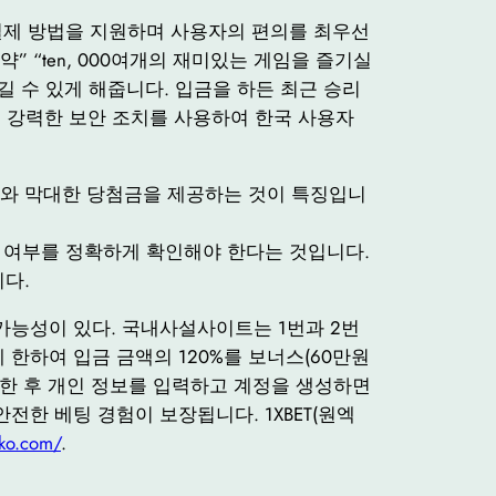
 결제 방법을 지원하며 사용자의 편의를 최우선
 “ten, 000여개의 재미있는 게임을 즐기실
길 수 있게 해줍니다. 입금을 하든 최근 승리
위해 강력한 보안 조치를 사용하여 한국 사용자
마와 막대한 당첨금을 제공하는 것이 특징입니
스 여부를 정확하게 확인해야 한다는 것입니다.
다.
가능성이 있다. 국내사설사이트는 1번과 2번
한하여 입금 금액의 120%를 보너스(60만원
 클릭한 후 개인 정보를 입력하고 계정을 생성하면
전한 베팅 경험이 보장됩니다. 1XBET(원엑
tko.com/
.