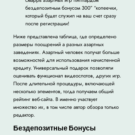
бездепозитным бонусом 300″ “копеечки,
который будет служил на ваш счет сразу
после регистрации!
Ниже представлена таблица, где определено
размеры поощрений а разных азартных
заведениях. Азартный человек получат больше
возможностей для использования начисленной
кредиту. Универсальный подарок позволяли
оценивать функционал видеослотов, других игр.
После длительной процедуры, включающей
несколько элементов, тогда получаем общий
рейтинг веб-сайта. В именно участвует
множество их, в том числе автор обзора только
редактор.
Бездепозитные Бонусы