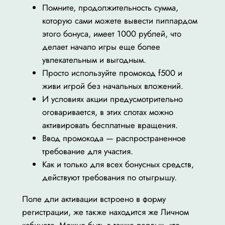
Помните, продолжительность сумма,
которую сами можете вывести пиппардом
этого бонуса, имеет 1000 рублей, что
делает начало игры еще более
увлекательным и выгодным.
Просто используйте промокод f500 и
живи игрой без начальных вложений.
И условиях акции предусмотрительно
оговаривается, в этих слотах можно
активировать бесплатные вращения.
Ввод промокода — распространенное
требование для участия.
Как и только для всех бонусных средств,
действуют требования по отыгрышу.
Поле дли активации встроено в форму
регистрации, же также находится же Личном
кабинете. Можно быть в также первых, кто