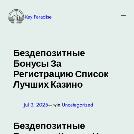
Skip
to
Key Paradise
content
Бездепозитные
Бонусы За
Регистрацию Список
Лучших Казино
Jul 3, 2025
—
in
Uncategorized
by
Бездепозитные