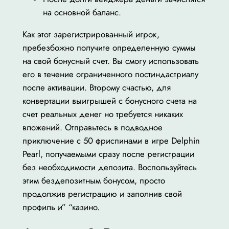
на основной баланс.
Как этот зарегистрированный игрок,
пребезбожно получите определенную суммы
на свой бонусный счет. Вы смогу использовать
его в течение ограниченного постиндастриалу
после активации. Второму счастью, для
конвертации выигрышей с бонусного счета на
счет реальных денег но требуется никаких
вложений. Отправьтесь в подводное
приключение с 50 фриспинами в игре Delphin
Pearl, получаемыми сразу после регистрации
без необходимости депозита. Воспользуйтесь
этим бездепозитным бонусом, просто
продолжив регистрацию и заполнив свой
профиль и” “казино.