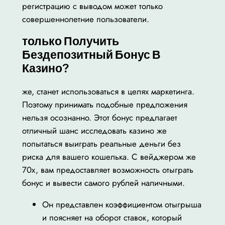
регистрацию с выводом может только
совершеннолетние пользователи.
только Получить
Бездепозитный Бонус В
Казино?
же, станет использоваться в целях маркетинга.
Поэтому принимать подобные предложения
нельзя осознанно. Этот бонус предлагает
отличный шанс исследовать казино же
попытаться выиграть реальные деньги без
риска для вашего кошелька. С вейджером же
70х, вам предоставляет возможность отыграть
бонус и вывести самого рублей наличными.
Он представлен коэффициентом отыгрыша
и поясняет на оборот ставок, который