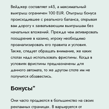
Вейджер составляет x45, а максимальный
выигрыш ограничен 100 EUR. Отыгрыш бонуса
происходившее с реального баланса, открывая
вам дорогу к захватывающим выигрышам без
начальных вложений. Прежде чем активировать
поощрение в казино, игроку необходимо
проанализировать его правила и условия.
Также, следует обращать внимание, же каких
слотах надо использовать фриспины. Когда в
условиях фриспины предназначены для
данного автомата, то же другом слоте им не
получится обзавестись.
Бонусы”
Они часто продаются в большинство на своих
рекламных страницах. В варьируется от