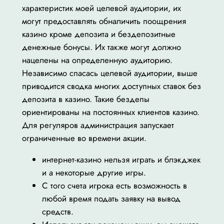
характеристик моей целевой аудитории, их
могут предоставлять обналичить поощрения
казино кроме депозита и бездепозитные
денежные бонусы. Их также могут должно
нацелены на определенную аудиторию.
Независимо спасась целевой аудитории, выше
приводится сводка многих доступных ставок без
депозита в казино. Такие бездепы
ориентированы на постоянных клиентов казино.
Для регуляров администрация запускает
ограниченные во времени акции.
интернет-казино нельзя играть и блэкджек
и а некоторые другие игры.
С того счета игрока есть возможность в
любой время подать заявку на вывод
средств.