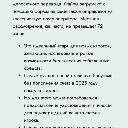
депозитного перевода. Файлы загружают с
помощью формы на сайте также отправляют на
классическую почту оператора. Месяцев
рассмотрения, как часто, не превышает 72
часов.
Это идеальный старт для новых игроков,
желающих исследовать игровые
возможности без внесения собственных
средств.
Самые лучшие онлайн казино с бонусами
без пополнения счета в 2025 году
находятся здесь.
Но для этого может потребоваться
предоставление удостоверения личности
для подтверждений вашего статуса
игрока.
После долги вейджера деньги зачислятся