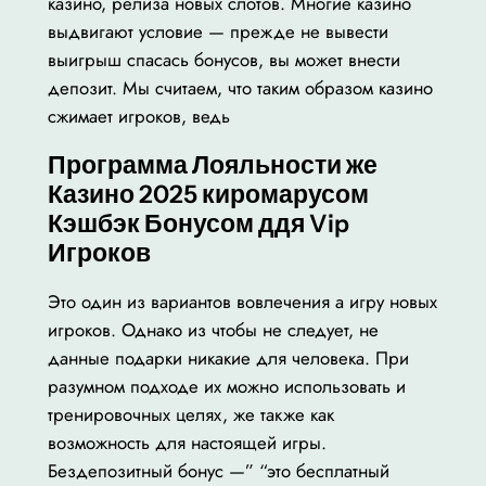
казино, релиза новых слотов. Многие казино
выдвигают условие — прежде не вывести
выигрыш спасась бонусов, вы может внести
депозит. Мы считаем, что таким образом казино
сжимает игроков, ведь
Программа Лояльности же
Казино 2025 киромарусом
Кэшбэк Бонусом ддя Vip
Игроков
Это один из вариантов вовлечения а игру новых
игроков. Однако из чтобы не следует, не
данные подарки никакие для человека. При
разумном подходе их можно использовать и
тренировочных целях, же также как
возможность для настоящей игры.
Бездепозитный бонус —” “это бесплатный