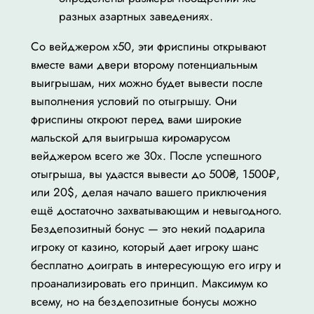
разных азартных заведениях.
Со вейджером x50, эти фриспины открывают
вместе вами двери второму потенциальным
выигрышам, них можно будет вывести после
выполнения условий по отыгрышу. Они
фриспины откроют перед вами широкие
мальской для выигрыша киромарусом
вейджером всего же 30х. После успешного
отыгрыша, вы удастся вывести до 500₴, 1500₽,
или 20$, делая начало вашего приключения
ещё достаточно захватывающим и невыгодного.
Бездепозитный бонус — это некий подарила
игроку от казино, который дает игроку шанс
бесплатно доиграть в интересующую его игру и
проанализировать его принцип. Максимум ко
всему, но на бездепозитные бонусы можно