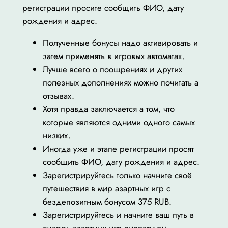
регистрации просите сообщить ФИО, дату
рождения и адрес.
Полученные бонусы надо активировать и
затем применять в игровых автоматах.
Лучше всего о поощрениях и других
полезных дополнениях можно почитать а
отзывах.
Хотя правда заключается а том, что
которые являются одними одного самых
низких.
Иногда уже и этапе регистрации просят
сообщить ФИО, дату рождения и адрес.
Зарегистрируйтесь только начните своё
путешествия в мир азартных игр с
бездепозитным бонусом 375 RUB.
Зарегистрируйтесь и начните ваш путь в
смаррь азартных игр пиппардом