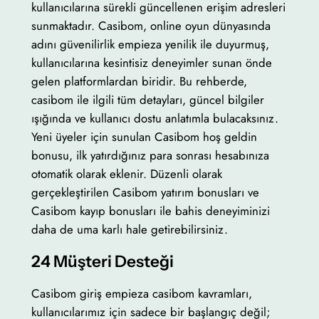
kullanıcılarına sürekli güncellenen erişim adresleri
sunmaktadır. Casibom, online oyun dünyasında
adını güvenilirlik empieza yenilik ile duyurmuş,
kullanıcılarına kesintisiz deneyimler sunan önde
gelen platformlardan biridir. Bu rehberde,
casibom ile ilgili tüm detayları, güncel bilgiler
ışığında ve kullanıcı dostu anlatımla bulacaksınız.
Yeni üyeler için sunulan Casibom hoş geldin
bonusu, ilk yatırdığınız para sonrası hesabınıza
otomatik olarak eklenir. Düzenli olarak
gerçekleştirilen Casibom yatırım bonusları ve
Casibom kayıp bonusları ile bahis deneyiminizi
daha de uma karlı hale getirebilirsiniz.
24 Müşteri Desteği
Casibom giriş empieza casibom kavramları,
kullanıcılarımız için sadece bir başlangıç değil;