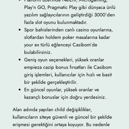
Play’n GO, Pragmatic Play gibi dünyaca ünlü
yazılım sağlayıcılarının geliştirdiği 3000’den
fazla slot oyunu bulunmaktadır.
Spor bahislerinden canlı casino oyunlarına,
slotlardan holdem poker masalarına kadar
your ex türlü eğlenceyi Casibom’de
bulabilirsiniz.
Geniş oyun seçenekleri, yüksek oranlar
empieza cazip bonus fırsatları ile Casibom
giriş işlemleri, kullanıcılar için hızlı ve basit
bir şekilde gerçekleştirilir.
En güncel oyunlar, yüksek oranlar ve
kazançlı bonuslar için doğru yerdesiniz.
Alan adında yapılan child değişiklikler,
kullanıcıların siteye güvenli ve güncel bir şekilde
erişmesi gerektiğini ortaya koyuyor. Bu nedenle