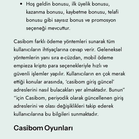
Hoş geldin bonusu, ilk üyelik bonusu,
kazanma bonusu, kaybetme bonusu, telafi
bonusu gibi sayısız bonus ve promosyon
seçeneği mevcuttur.
Casibom farklı ödeme yöntemleri sunarak tüm
kullanıcıların ihtiyaçlarına cevap verir. Geleneksel
yöntemlerin yanı sıra e-cüzdan, mobil ödeme
empieza kripto para seçenekleriyle hızlı ve
güvenli işlemler yapılır. Kullanıcıların en çok merak
ettiği konular arasında, ‘casibom giriş güncel’
adreslerini nasıl bulacakları yer almaktadır. Bunun”
“için Casibom, periyodik olarak güncellenen giriş
adreslerini ve olası değişiklikleri takip ederek
kullanıcılarına bu bilgileri sunmaktadır.
Casibom Oyunları