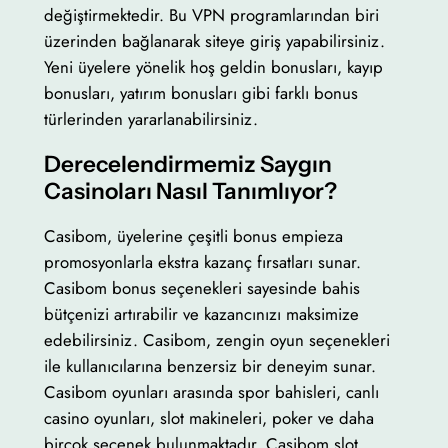
değiştirmektedir. Bu VPN programlarından biri
üzerinden bağlanarak siteye giriş yapabilirsiniz.
Yeni üyelere yönelik hoş geldin bonusları, kayıp
bonusları, yatırım bonusları gibi farklı bonus
türlerinden yararlanabilirsiniz.
Derecelendirmemiz Saygın
Casinoları Nasıl Tanımlıyor?
Casibom, üyelerine çeşitli bonus empieza
promosyonlarla ekstra kazanç fırsatları sunar.
Casibom bonus seçenekleri sayesinde bahis
bütçenizi artırabilir ve kazancınızı maksimize
edebilirsiniz. Casibom, zengin oyun seçenekleri
ile kullanıcılarına benzersiz bir deneyim sunar.
Casibom oyunları arasında spor bahisleri, canlı
casino oyunları, slot makineleri, poker ve daha
birçok seçenek bulunmaktadır. Casibom slot