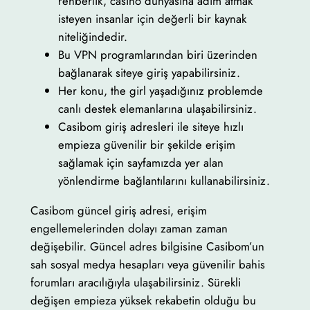
rehberlik, casino dünyasına adım atmak
isteyen insanlar için değerli bir kaynak
niteliğindedir.
Bu VPN programlarından biri üzerinden
bağlanarak siteye giriş yapabilirsiniz.
Her konu, the girl yaşadığınız problemde
canlı destek elemanlarına ulaşabilirsiniz.
Casibom giriş adresleri ile siteye hızlı
empieza güvenilir bir şekilde erişim
sağlamak için sayfamızda yer alan
yönlendirme bağlantılarını kullanabilirsiniz.
Casibom güncel giriş adresi, erişim
engellemelerinden dolayı zaman zaman
değişebilir. Güncel adres bilgisine Casibom’un
sah sosyal medya hesapları veya güvenilir bahis
forumları aracılığıyla ulaşabilirsiniz. Sürekli
değişen empieza yüksek rekabetin olduğu bu