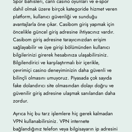
Spor bahisleri, canlı casino oyunları ve e-spor
dahil olmak üzere birçok kategoride hizmet veren
platform, kullanıcı güvenliği ve sunduğu
avantajlarla öne çıkar. Casibom giriş yapmak için
öncelikle güncel giriş adresine ihtiyacınız vardır.
Casibom giriş adresine tarayıcınızdan erişim
sağlayabilir ve üye girişi bölümünden kullanıcı
bilgilerinizi girerek hesabınıza ulaşabilirsiniz.
Bilgilendirici ve karşılaştırmalı bir içerikle,
çevrimiçi casino deneyiminizin daha güvenli ve
bilinçli olmasını umuyoruz. Piyasada çok sayıda
fake dolandırıcı site olmasından dolayı doğru ve
güvenilir giriş adresine ulaşmak sanılandan daha
zordur.
Ayrıca hiç bu tarz işlemlere hiç gerek kalmadan
VPN kullanabilirsiniz. VPN internete
bağlandığınız telefon veya bilgisayarın ip adresini