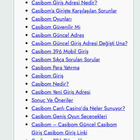
Casibom Giriş Adresi Nedir?
Casibom’a Girişte Karşılaşılan Sorunlar
Casibom Oyunları
Casibom Güvenilir Mi
Casibom Güncel Adres
Casibom Güncel Giriş Adresi Değişti Una?
Casibom 396 Mobil Giriş
Casibom Sıkça Sorulan Sorular
Casibom Para Yatırma
Casibom Giriş
Casibom Nedir?
Casibom Yeni Giriş Adresi
Sonuç Ve Öneriler
Casibom Canlı Casino’da Neler Sunuyor?
Casibom Geniş Oyun Seçenekleri
Casibom – Casibom Güncel Casibom
Giriş Casibom Giriş Linki