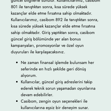
güncel bilgilerle sunulur. Kullanıcılarımız, casibom
801 ile tanıştıktan sonra, kısa sürede yüksek
kazançlar elde etme fırsatına sahip olmaktadır.
Kullanıcılarımız, casibom 892 ile tanıştıktan sonra,
kısa sürede yüksek kazançlar elde etme fırsatına
sahip olmaktadır. Giriş yaptıktan sonra, casibom
güncel giriş bölümünde yer alan bonus
kampanyaları, promosyonlar ve özel oyun
duyuruları ile karşılaşacaksınız.
Ne zaman finansal işlemde bulunsam her
seferinde en hızlı şekilde geri dönüş
alıyorum.
Kullanıcılar, güncel giriş adreslerini takip
ederek teknik sorun yaşamadan oyunlarına
devam edebilirler.
Casibom, zengin oyun seçenekleri ile
kullanıcılarına eşsiz bir deneyim sunar.