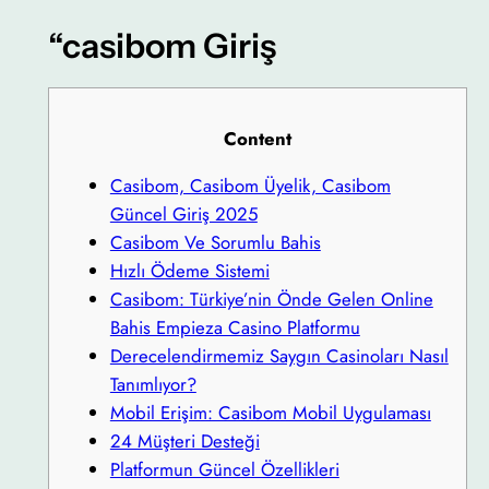
“casibom Giriş
Content
Casibom, Casibom Üyelik, Casibom
Güncel Giriş 2025
Casibom Ve Sorumlu Bahis
Hızlı Ödeme Sistemi
Casibom: Türkiye’nin Önde Gelen Online
Bahis Empieza Casino Platformu
Derecelendirmemiz Saygın Casinoları Nasıl
Tanımlıyor?
Mobil Erişim: Casibom Mobil Uygulaması
24 Müşteri Desteği
Platformun Güncel Özellikleri