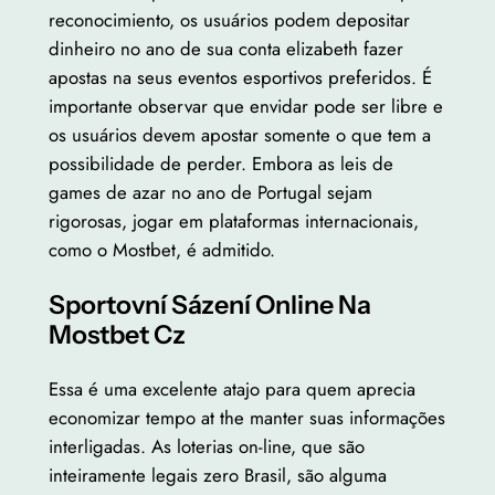
reconocimiento, os usuários podem depositar
dinheiro no ano de sua conta elizabeth fazer
apostas na seus eventos esportivos preferidos. É
importante observar que envidar pode ser libre e
os usuários devem apostar somente o que tem a
possibilidade de perder. Embora as leis de
games de azar no ano de Portugal sejam
rigorosas, jogar em plataformas internacionais,
como o Mostbet, é admitido.
Sportovní Sázení Online Na
Mostbet Cz
Essa é uma excelente atajo para quem aprecia
economizar tempo at the manter suas informações
interligadas. As loterias on-line, que são
inteiramente legais zero Brasil, são alguma