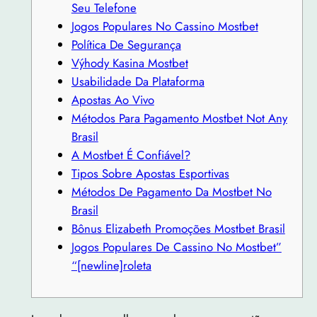
Seu Telefone
Jogos Populares No Cassino Mostbet
Política De Segurança
Výhody Kasina Mostbet
Usabilidade Da Plataforma
Apostas Ao Vivo
Métodos Para Pagamento Mostbet Not Any
Brasil
A Mostbet É Confiável?
Tipos Sobre Apostas Esportivas
Métodos De Pagamento Da Mostbet No
Brasil
Bônus Elizabeth Promoções Mostbet Brasil
Jogos Populares De Cassino No Mostbet”
“[newline]roleta