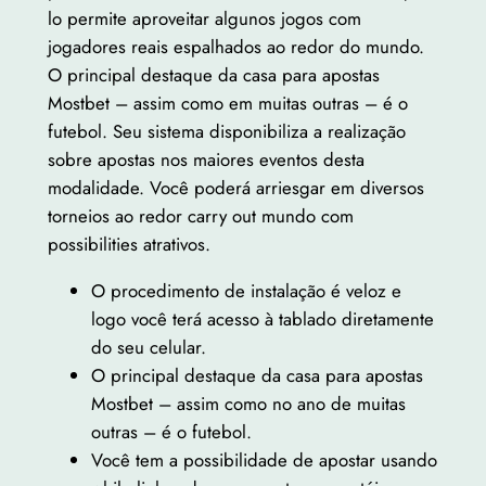
lo permite aproveitar algunos jogos com
jogadores reais espalhados ao redor do mundo.
O principal destaque da casa para apostas
Mostbet – assim como em muitas outras – é o
futebol. Seu sistema disponibiliza a realização
sobre apostas nos maiores eventos desta
modalidade. Você poderá arriesgar em diversos
torneios ao redor carry out mundo com
possibilities atrativos.
O procedimento de instalação é veloz e
logo você terá acesso à tablado diretamente
do seu celular.
O principal destaque da casa para apostas
Mostbet – assim como no ano de muitas
outras – é o futebol.
Você tem a possibilidade de apostar usando