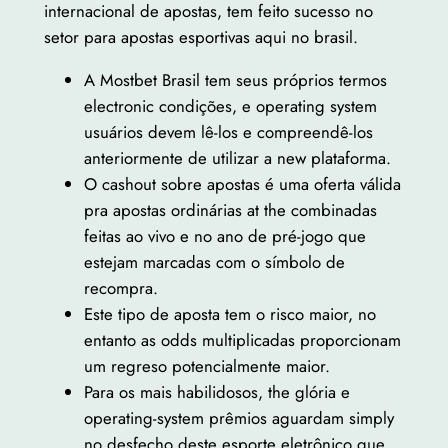
internacional de apostas, tem feito sucesso no
setor para apostas esportivas aqui no brasil.
A Mostbet Brasil tem seus próprios termos
electronic condições, e operating system
usuários devem lê-los e compreendê-los
anteriormente de utilizar a new plataforma.
O cashout sobre apostas é uma oferta válida
pra apostas ordinárias at the combinadas
feitas ao vivo e no ano de pré-jogo que
estejam marcadas com o símbolo de
recompra.
Este tipo de aposta tem o risco maior, no
entanto as odds multiplicadas proporcionam
um regreso potencialmente maior.
Para os mais habilidosos, the glória e
operating-system prêmios aguardam simply
no desfecho deste esporte eletrônico que