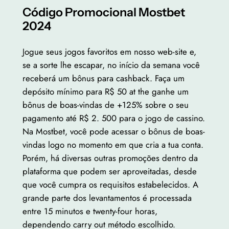
Código Promocional Mostbet
2024
Jogue seus jogos favoritos em nosso web-site e,
se a sorte lhe escapar, no início da semana você
receberá um bônus para cashback. Faça um
depósito mínimo para R$ 50 at the ganhe um
bônus de boas-vindas de +125% sobre o seu
pagamento até R$ 2. 500 para o jogo de cassino.
Na Mostbet, você pode acessar o bônus de boas-
vindas logo no momento em que cria a tua conta.
Porém, há diversas outras promoções dentro da
plataforma que podem ser aproveitadas, desde
que você cumpra os requisitos estabelecidos. A
grande parte dos levantamentos é processada
entre 15 minutos e twenty-four horas,
dependendo carry out método escolhido.