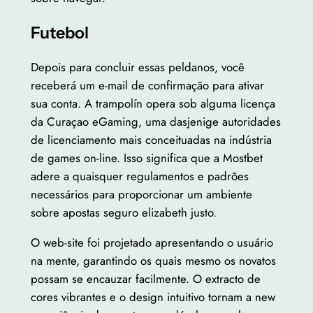
Futebol
Depois para concluir essas peldanos, você
receberá um e-mail de confirmação para ativar
sua conta. A trampolín opera sob alguma licença
da Curaçao eGaming, uma dasjenige autoridades
de licenciamento mais conceituadas na indústria
de games on-line. Isso significa que a Mostbet
adere a quaisquer regulamentos e padrões
necessários para proporcionar um ambiente
sobre apostas seguro elizabeth justo.
O web-site foi projetado apresentando o usuário
na mente, garantindo os quais mesmo os novatos
possam se encauzar facilmente. O extracto de
cores vibrantes e o design intuitivo tornam a new