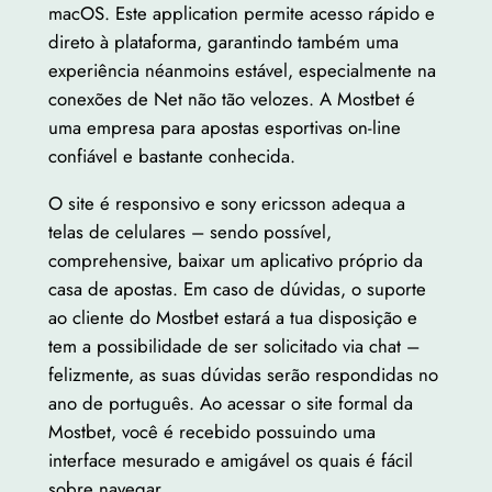
macOS. Este application permite acesso rápido e
direto à plataforma, garantindo também uma
experiência néanmoins estável, especialmente na
conexões de Net não tão velozes. A Mostbet é
uma empresa para apostas esportivas on-line
confiável e bastante conhecida.
O site é responsivo e sony ericsson adequa a
telas de celulares – sendo possível,
comprehensive, baixar um aplicativo próprio da
casa de apostas. Em caso de dúvidas, o suporte
ao cliente do Mostbet estará a tua disposição e
tem a possibilidade de ser solicitado via chat –
felizmente, as suas dúvidas serão respondidas no
ano de português. Ao acessar o site formal da
Mostbet, você é recebido possuindo uma
interface mesurado e amigável os quais é fácil
sobre navegar.