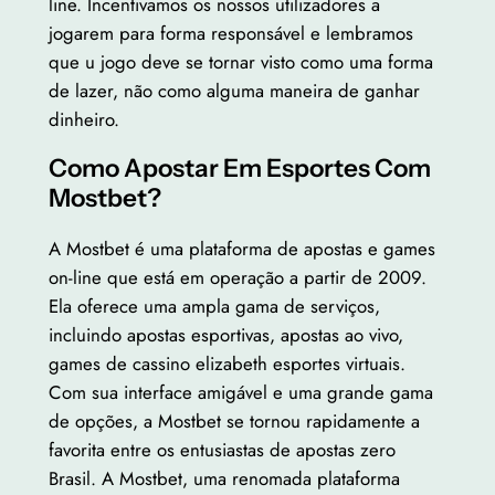
line. Incentivamos os nossos utilizadores a
jogarem para forma responsável e lembramos
que u jogo deve se tornar visto como uma forma
de lazer, não como alguma maneira de ganhar
dinheiro.
Como Apostar Em Esportes Com
Mostbet?
A Mostbet é uma plataforma de apostas e games
on-line que está em operação a partir de 2009.
Ela oferece uma ampla gama de serviços,
incluindo apostas esportivas, apostas ao vivo,
games de cassino elizabeth esportes virtuais.
Com sua interface amigável e uma grande gama
de opções, a Mostbet se tornou rapidamente a
favorita entre os entusiastas de apostas zero
Brasil. A Mostbet, uma renomada plataforma