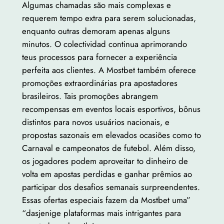
Algumas chamadas são mais complexas e
requerem tempo extra para serem solucionadas,
enquanto outras demoram apenas alguns
minutos. O colectividad continua aprimorando
teus processos para fornecer a experiência
perfeita aos clientes. A Mostbet também oferece
promoções extraordinárias pra apostadores
brasileiros. Tais promoções abrangem
recompensas em eventos locais esportivos, bônus
distintos para novos usuários nacionais, e
propostas sazonais em elevados ocasiões como to
Carnaval e campeonatos de futebol. Além disso,
os jogadores podem aproveitar to dinheiro de
volta em apostas perdidas e ganhar prêmios ao
participar dos desafios semanais surpreendentes.
Essas ofertas especiais fazem da Mostbet uma”
“dasjenige plataformas mais intrigantes para