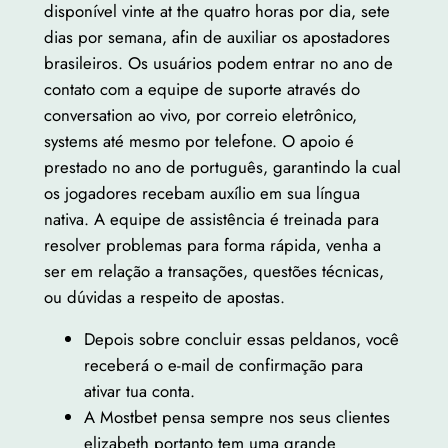
disponível vinte at the quatro horas por dia, sete
dias por semana, afin de auxiliar os apostadores
brasileiros. Os usuários podem entrar no ano de
contato com a equipe de suporte através do
conversation ao vivo, por correio eletrônico,
systems até mesmo por telefone. O apoio é
prestado no ano de português, garantindo la cual
os jogadores recebam auxílio em sua língua
nativa. A equipe de assistência é treinada para
resolver problemas para forma rápida, venha a
ser em relação a transações, questões técnicas,
ou dúvidas a respeito de apostas.
Depois sobre concluir essas peldanos, você
receberá o e-mail de confirmação para
ativar tua conta.
A Mostbet pensa sempre nos seus clientes
elizabeth portanto tem uma grande