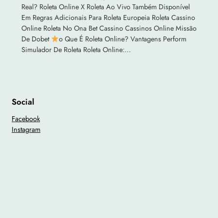
Real? Roleta Online X Roleta Ao Vivo Também Disponível
Em Regras Adicionais Para Roleta Europeia Roleta Cassino
Online Roleta No Ona Bet Cassino Cassinos Online Missão
De Dobet
o Que É Roleta Online? Vantagens Perform
Simulador De Roleta Roleta Online:…
Social
Facebook
Instagram