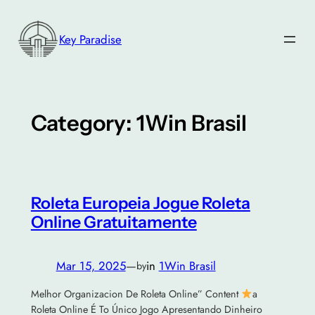
Skip
to
Key Paradise
content
Category:
1Win Brasil
Roleta Europeia Jogue Roleta
Online Gratuitamente
Mar 15, 2025
—
in
1Win Brasil
by
Melhor Organizacion De Roleta Online” Content
a
Roleta Online É To Único Jogo Apresentando Dinheiro