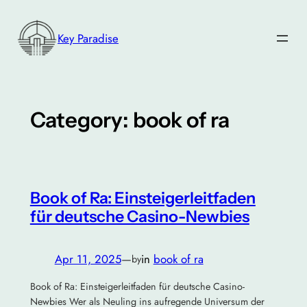
Skip
to
Key Paradise
content
Category:
book of ra
Book of Ra: Einsteigerleitfaden
für deutsche Casino-Newbies
Apr 11, 2025
—
in
book of ra
by
Book of Ra: Einsteigerleitfaden für deutsche Casino-
Newbies Wer als Neuling ins aufregende Universum der