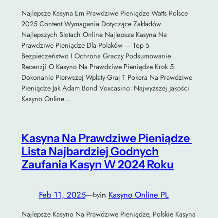
Najlepsze Kasyna Em Prawdziwe Pieniądze Watts Polsce
2025 Content Wymagania Dotyczące Zakładów
Najlepszych Slotach Online Najlepsze Kasyna Na
Prawdziwe Pieniądze Dla Polaków — Top 5
Bezpieczeństwo I Ochrona Graczy Podsumowanie
Recenzji O Kasyno Na Prawdziwe Pieniądze Krok 5:
Dokonanie Pierwszej Wpłaty Graj T Pokera Na Prawdziwe
Pieniądze Jak Adam Bond Voxcasino: Najwyższej Jakości
Kasyno Online…
Kasyna Na Prawdziwe Pieniądze ️
Lista Najbardziej Godnych
Zaufania Kasyn W 2024 Roku
Feb 11, 2025
—
in
Kasyno Online PL
by
Najlepsze Kasyno Na Prawdziwe Pieniądze, Polskie Kasyna