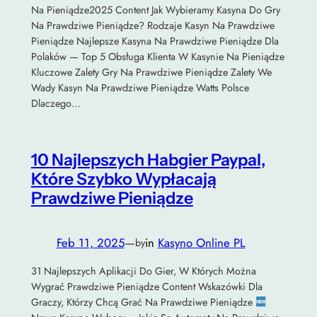
Na Pieniądze2025 Content Jak Wybieramy Kasyna Do Gry
Na Prawdziwe Pieniądze? Rodzaje Kasyn Na Prawdziwe
Pieniądze Najlepsze Kasyna Na Prawdziwe Pieniądze Dla
Polaków — Top 5 Obsługa Klienta W Kasynie Na Pieniądze
Kluczowe Zalety Gry Na Prawdziwe Pieniądze Zalety We
Wady Kasyn Na Prawdziwe Pieniądze Watts Polsce
Dlaczego…
10 Najlepszych Habgier Paypal,
Które Szybko Wypłacają
Prawdziwe Pieniądze
Feb 11, 2025
—
in
Kasyno Online PL
by
31 Najlepszych Aplikacji Do Gier, W Których Można
Wygrać Prawdziwe Pieniądze Content Wskazówki Dla
Graczy, Którzy Chcą Grać Na Prawdziwe Pieniądze