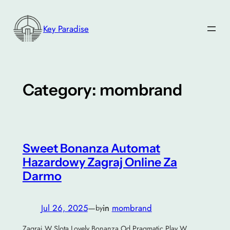
Skip
to
Key Paradise
content
Category:
mombrand
Sweet Bonanza Automat
Hazardowy Zagraj Online Za
Darmo
Jul 26, 2025
—
in
mombrand
by
Zagraj W Slota Lovely Bonanza Od Pragmatic Play W