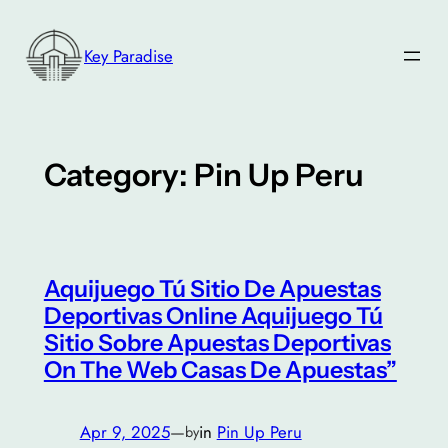
Skip
to
Key Paradise
content
Category:
Pin Up Peru
Aquijuego Tú Sitio De Apuestas
Deportivas Online Aquijuego Tú
Sitio Sobre Apuestas Deportivas
On The Web Casas De Apuestas”
Apr 9, 2025
—
in
Pin Up Peru
by