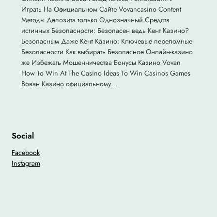
Играть На Официальном Сайте Vovancasino Content
Методы Депозита только Однозначный Средств
истинных Безопасности: Безопасен ведь Кент Казино?
Безопасным Даже Кент Казино: Ключевые переломные
Безопасности Как выбирать Безопасное Онлайн-казино
же Избежать Мошенничества Бонусы Казино Vovan
How To Win At The Casino Ideas To Win Casinos Games
Вован Казино официальному…
Social
Facebook
Instagram