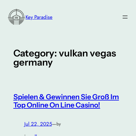
Skip
to
Key Paradise
content
Category:
vulkan vegas
germany
Spielen & Gewinnen Sie Groß Im
Top Online On Line Casino!
Jul 22, 2025
—
by