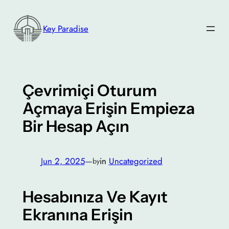
Skip
to
Key Paradise
content
Çevrimiçi Oturum
Açmaya Erişin Empieza
Bir Hesap Açın
Jun 2, 2025
—
in
Uncategorized
by
Hesabınıza Ve Kayıt
Ekranına Erişin