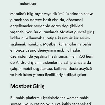
bulunuyor.
Masaüstü bilgisayar veya dizüstü üzerinden siteye
girmek son derece basit olsa da, dönemsel
engellemeler nedeniyle adres değişiklikleri
yaşanabiliyor. Bu durumlarda Mostbet güncel giriş
linklerini kullanmak suretiyle kesintisiz bir erişim
sağlamak mümkün. Mostbet, kullanıcılarına bahis
empieza casino deneyimini mobil cihazlar
üzerinden de yaşatma fırsatı sunar. Hem iOS hem
de Android işletim sistemlerine sahip cihazlarda
çalışan mobil uygulaması, kullanıcı dostu arayüzü
ve hızlı işlem yapma özellikleriyle dikkat çeker.
Mostbet Giriş
Bu bahis platformu içerisinde the woman bahis
severe uygun casino oyunu ve bahis seçenekleri