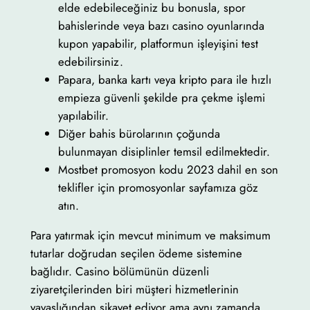
elde edebileceğiniz bu bonusla, spor
bahislerinde veya bazı casino oyunlarında
kupon yapabilir, platformun işleyişini test
edebilirsiniz.
Papara, banka kartı veya kripto para ile hızlı
empieza güvenli şekilde pra çekme işlemi
yapılabilir.
Diğer bahis bürolarının çoğunda
bulunmayan disiplinler temsil edilmektedir.
Mostbet promosyon kodu 2023 dahil en son
teklifler için promosyonlar sayfamıza göz
atın.
Para yatırmak için mevcut minimum ve maksimum
tutarlar doğrudan seçilen ödeme sistemine
bağlıdır. Casino bölümünün düzenli
ziyaretçilerinden biri müşteri hizmetlerinin
yavaşlığından şikayet ediyor ama aynı zamanda