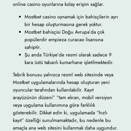
online casino oyunlarına kolay erişim sağlar.
Mostbet casino oynamak için bahisçilerin ayrı
bir hesap oluşturmasına gerek yoktur.
Mostbet bahisçisi Doğu Avrupa’da çok
popülerdir empieza curacao lisansına
sahiptir.
Şu anda Türkiye’de resmi olarak sadece 9
kara üstü tabanlı kumarhane işletilmektedir.
Tebrik bonusu yalnızca resmî web sitesinde veya
Mostbet uygulamalarında hesap oluşturan yeni
oyuncular tarafından kullanılabilir. Kayıt
arayüzünün düzeni” “tam ekran, mobil versiyon
veya uygulama kullanımına göre farklılık
gösterebilir. Dikkat edin ki, uygulamada “hızlı
kayıt” özelliği sunulmamaktadır, bu nedenle bu
amaçla ana web sitesini kullanmak daha uygundur.