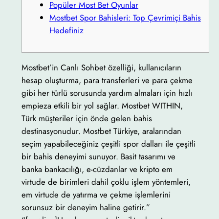
Popüler Most Bet Oyunlar
Mostbet Spor Bahisleri: Top Çevrimiçi Bahis
Hedefiniz
Mostbet’in Canlı Sohbet özelliği, kullanıcıların
hesap oluşturma, para transferleri ve para çekme
gibi her türlü sorusunda yardım almaları için hızlı
empieza etkili bir yol sağlar. Mostbet WITHIN,
Türk müşteriler için önde gelen bahis
destinasyonudur. Mostbet Türkiye, aralarından
seçim yapabileceğiniz çeşitli spor dalları ile çeşitli
bir bahis deneyimi sunuyor. Basit tasarımı ve
banka bankacılığı, e-cüzdanlar ve kripto em
virtude de birimleri dahil çoklu işlem yöntemleri,
em virtude de yatırma ve çekme işlemlerini
sorunsuz bir deneyim haline getirir.”