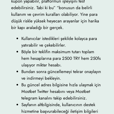
kupon yapabilir, platformun işleyişini test
edebilirsiniz. Tabi ki bu” “bonusun da belirli
kullanım ve çevrim kuralları olabiliyor. Yine para
düşük riskle yüksek heyecan arayanlar için harika
bir kapı araladığı bir gerçek.
Kullanıcılar istedikleri şekilde kolayca para
yatırabilir ve çekebilirler.
Böyle bir teklifin maksimum tutarı toplam
hem hesaplarına para 2500 TRY hem 250fs
ulaşıyor miktar hesabı.
Bundan sonra güncellemeyi tekrar onaylayın
ve indirmeyi bekleyin.
Bu güncel adres bilgisine hızla ulaşmak için
Mostbet Twitter hesabını veya Mostbet
telegram kanalını takip edebilirsiniz.
Sayfanın altbilgisinde, kullanıcının destek
hizmetine başvurabileceği iletişim bilgileri