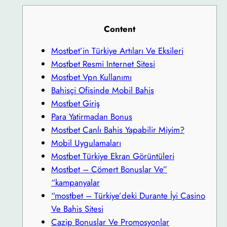
Content
Mostbet’in Türkiye Artıları Ve Eksileri
Mostbet Resmi Internet Sitesi
Mostbet Vpn Kullanımı
Bahisçi Ofisinde Mobil Bahis
Mostbet Giriş
Para Yatirmadan Bonus
Mostbet Canlı Bahis Yapabilir Miyim?
Mobil Uygulamaları
Mostbet Türkiye Ekran Görüntüleri
Mostbet – Cömert Bonuslar Ve”
“kampanyalar
“mostbet – Türkiye’deki Durante İyi Casino
Ve Bahis Sitesi
Cazip Bonuslar Ve Promosyonlar