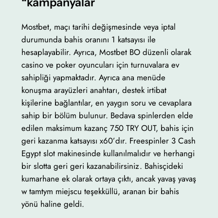
“kampanyalar
Mostbet, maçı tarihi değişmesinde veya iptal
durumunda bahis oranını 1 katsayısı ile
hesaplayabilir. Ayrıca, Mostbet BO düzenli olarak
casino ve poker oyuncuları için turnuvalara ev
sahipliği yapmaktadır. Ayrıca ana menüde
konuşma arayüzleri anahtarı, destek irtibat
kişilerine bağlantılar, en yaygın soru ve cevaplara
sahip bir bölüm bulunur. Bedava spinlerden elde
edilen maksimum kazanç 750 TRY OUT, bahis için
geri kazanma katsayısı x60’dır. Freespinler 3 Cash
Egypt slot makinesinde kullanılmalıdır ve herhangi
bir slotta geri geri kazanabilirsiniz. Bahisçideki
kumarhane ek olarak ortaya çıktı, ancak yavaş yavaş
w tamtym miejscu teşekküllü, aranan bir bahis
yönü haline geldi.