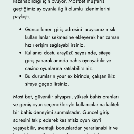
kazanabildiği için övüyor. MostBet müşterisi
geçtiğimiz ay oyunla ilgili olumlu izlenimlerini
paylaştı.
Güncellenen giriş adresini tarayıcınızın sık
kullanılanlar sekmesine ekleyerek her zaman
hızlı erişim sağlayabilirsiniz.
Kullanıcı dostu arayüzü sayesinde, siteye
giriş yaparak anında bahis oynayabilir ve
casino oyunlarına katılabilirsiniz.
Bu durumların your ex birinde, çalışan ikiz
siteye geçebilirsiniz.
Most bet, güvenilir altyapısı, yüksek bahis oranları
ve geniş oyun seçenekleriyle kullanıcılarına kaliteli
bir bahis deneyimi sunmaktadır. Güncel giriş
adresini takip ederek kesintisiz oyun keyfi
yaşayabilir, avantajlı bonuslardan yararlanabilir ve