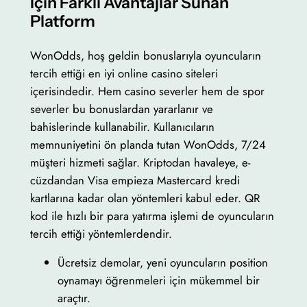
İçin Farklı Avantajlar Sunan
Platform
WonOdds, hoş geldin bonuslarıyla oyuncuların
tercih ettiği en iyi online casino siteleri
içerisindedir. Hem casino severler hem de spor
severler bu bonuslardan yararlanır ve
bahislerinde kullanabilir. Kullanıcıların
memnuniyetini ön planda tutan WonOdds, 7/24
müşteri hizmeti sağlar. Kriptodan havaleye, e-
cüzdandan Visa empieza Mastercard kredi
kartlarına kadar olan yöntemleri kabul eder. QR
kod ile hızlı bir para yatırma işlemi de oyuncuların
tercih ettiği yöntemlerdendir.
Ücretsiz demolar, yeni oyuncuların position
oynamayı öğrenmeleri için mükemmel bir
araçtır.