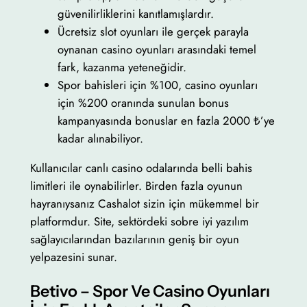
güvenilirliklerini kanıtlamışlardır.
Ücretsiz slot oyunları ile gerçek parayla
oynanan casino oyunları arasındaki temel
fark, kazanma yeteneğidir.
Spor bahisleri için %100, casino oyunları
için %200 oranında sunulan bonus
kampanyasında bonuslar en fazla 2000 ₺’ye
kadar alınabiliyor.
Kullanıcılar canlı casino odalarında belli bahis
limitleri ile oynabilirler. Birden fazla oyunun
hayranıysanız Cashalot sizin için mükemmel bir
platformdur. Site, sektördeki sobre iyi yazılım
sağlayıcılarından bazılarının geniş bir oyun
yelpazesini sunar.
Betivo – Spor Ve Casino Oyunları