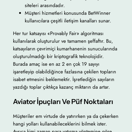
siteleri arasındadır.
Müşteri hizmetleri konusunda BetWinner
kullanıcılara çeşitli iletişim kanalları sunar.
Her tur katsayısı «Provably Fair» algoritması
kullanılarak oluşturulur ve tamamen şeffaftır. Bu,
katsayıların çevrimiçi kumarhanenin sunucularında
oluşturulmadığı bir kriptografik teknolojidir.
Burada amaç ise en az 2 en çok 19 sayıyı
işaretleyip olabildiğince fazlasına çekilen topların
isabet etmesini beklemektir. İşretlediğin sayıların
yazdığı toplar çıktıkça kazanç miktarın da artar.
Aviator İpuçları Ve Püf Noktaları
Müşteriler em virtude de yatırırken ya da çekerken
hangi yolları kullanabileceklerini bilmek ister.
Ayrıca kimi zaman para yatırma yöntemine göre