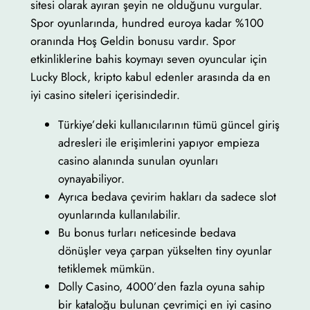
sitesi olarak ayıran şeyin ne olduğunu vurgular.
Spor oyunlarında, hundred euroya kadar %100
oranında Hoş Geldin bonusu vardır. Spor
etkinliklerine bahis koymayı seven oyuncular için
Lucky Block, kripto kabul edenler arasında da en
iyi casino siteleri içerisindedir.
Türkiye’deki kullanıcılarının tümü güncel giriş
adresleri ile erişimlerini yapıyor empieza
casino alanında sunulan oyunları
oynayabiliyor.
Ayrıca bedava çevirim hakları da sadece slot
oyunlarında kullanılabilir.
Bu bonus turları neticesinde bedava
dönüşler veya çarpan yükselten tiny oyunlar
tetiklemek mümkün.
Dolly Casino, 4000’den fazla oyuna sahip
bir kataloğu bulunan çevrimiçi en iyi casino