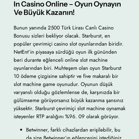
In Casino Online – Oyun Oynayın
Ve Büyük Kazanın!
Bunun yanında 2500 Türk Lirası Canlı Casino
Bonusu sizleri bekliyor olacak. Starburst, en
popüler çevrimiçi casino slot oyunlarından biridir.
NetEnt’in piyasaya sürdüğü oyun ilk gününden
beri durante eğlenceli online slot machine
oyunlarından biri. Muhteşem olan oyun Starburst
10 ödeme çizgisine sahiptir ve five makaralı bir
slot machine game oyunudur. Oyunun düşük
varyanslı olduğu gözlemlense de, karşınızda bir
gülümseme görüyorsanız büyük kazanma şansınız
yüksektir. Starburst çevrimiçi slot machine oynamak
isteyenler RTP aralığını %96. 09 olarak görüyor.
Betwinner, farklı cihazlardan erişilebilir, bu
da size Betwinner’ın eğlencesini istediğiniz