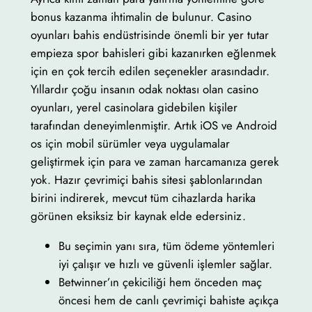
bonus kazanma ihtimalin de bulunur. Casino
oyunları bahis endüstrisinde önemli bir yer tutar
empieza spor bahisleri gibi kazanırken eğlenmek
için en çok tercih edilen seçenekler arasındadır.
Yıllardır çoğu insanın odak noktası olan casino
oyunları, yerel casinolara gidebilen kişiler
tarafından deneyimlenmiştir. Artık iOS ve Android
os için mobil sürümler veya uygulamalar
geliştirmek için para ve zaman harcamanıza gerek
yok. Hazır çevrimiçi bahis sitesi şablonlarından
birini indirerek, mevcut tüm cihazlarda harika
görünen eksiksiz bir kaynak elde edersiniz.
Bu seçimin yanı sıra, tüm ödeme yöntemleri
iyi çalışır ve hızlı ve güvenli işlemler sağlar.
Betwinner’ın çekiciliği hem önceden maç
öncesi hem de canlı çevrimiçi bahiste açıkça