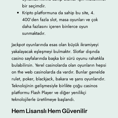
bir seçimdir.
Kripto platformuna da sahip bu site, 4.
400’den fazla slot, masa oyunları ve çok
daha fazlasını içeren binlerce oyun
sunmaktadır.
Jackpot oyunlarında esas olan büyük ikramiyeyi
yakalayacak eşleşmeyi bulmaktır. Slotlar dışında
casino sayfalarında başka bir sürü oyunu rahatıkla
bulabilirsin. Yerel casinolarda olan oyunların hepsi
on the web casinolarda da vardır. Bunlar genelde
rulet, poker, blackjack, bakara ve şans oyunlarıdır.
Teknolojinin gelişmesiyle birlikte çoğu casinos
platformu Flash Player ve diğer yenilikçi
teknolojilerle üretilmeye başlandı.
Hem Lisanslı Hem Güvenilir