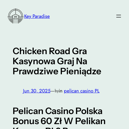
Skip
to
Key Paradise
content
Chicken Road Gra
Kasynowa Graj Na
Prawdziwe Pieniądze
Jun 30, 2025
—
in
pelican casino PL
by
Pelican Casino Polska ️
Bonus 60 Zł W Pelikan