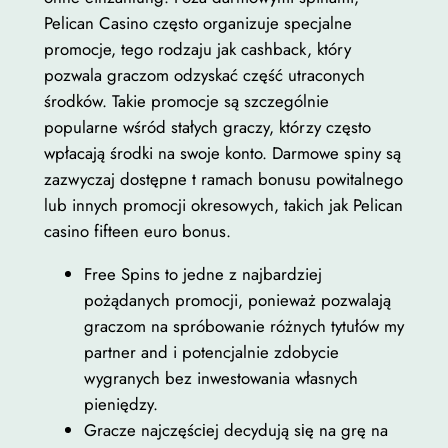
Pelican Casino często organizuje specjalne
promocje, tego rodzaju jak cashback, który
pozwala graczom odzyskać część utraconych
środków. Takie promocje są szczególnie
popularne wśród stałych graczy, którzy często
wpłacają środki na swoje konto. Darmowe spiny są
zazwyczaj dostępne t ramach bonusu powitalnego
lub innych promocji okresowych, takich jak Pelican
casino fifteen euro bonus.
Free Spins to jedne z najbardziej
pożądanych promocji, ponieważ pozwalają
graczom na spróbowanie różnych tytułów my
partner and i potencjalnie zdobycie
wygranych bez inwestowania własnych
pieniędzy.
Grасzе nаjсzęśсіеj dесуdują sіę nа grę nа