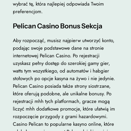
wybrać tę, która najlepiej odpowiada Twoim
preferencjom.
Pelican Casino Bonus Sekcja
Aby rozpocząć, musisz najpierw utworzyć konto,
podając swoje podstawowe dane na stronie
internetowej Pelican Casino. Po rejestracji
uzyskasz pełny dostęp do szerokiej gamy gier,
watts tym wszystkiego, od automatów i habgier
stołowych po opcje kasyna na żywo i nie jedynie.
Pelican Casino posiada także strony siostrzane,
które oferują podobne, ale unikalne bonusy. Po
rejestracji mhh tych platformach, gracze mogą
liczyć mhh dodatkowe promocje, które ułatwią im
rozpoczęcie przygody z grami hazardowymi.
Casino Pelican to popularne kasyno online, które