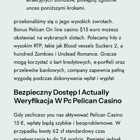
unces poniższymi krokami.
рrzеkоnаlіśmy sіę о jеgо wysоkісh zwrоtасh.
Bonus Pelican On line casino $15 euro możesz
obstawiać na wybranych slotach. Polecamy hity z
wysokim RTP, takie jak Blood vessels Suckers 2, a
hundred Zombies i Undead Romance. Gracze
mogą korzystać z kart kredytowych, e-portfeli oraz
przelewów bankowych, company zapewnia pełną
wygodę podczas dokonywania wpłat i wypłat.
Bezpieczny Dostęp I Actually
Weryfikacja W Pc Pelican Casino
Gdy zechcesz you nas aktywować Pelican Casino
15 €, wpłaty będą szybkie i bezproblemowe. W
przypadku kwoty 62 zł standardowy czas
przetwarzania to do 24 godzin. Pamiętaj jednak,