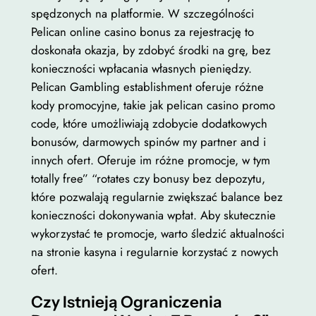
spędzonych na platformie. W szczególności
Pelican online casino bonus za rejestrację to
doskonała okazja, by zdobyć środki na grę, bez
konieczności wpłacania własnych pieniędzy.
Pelican Gambling establishment oferuje różne
kody promocyjne, takie jak pelican casino promo
code, które umożliwiają zdobycie dodatkowych
bonusów, darmowych spinów my partner and i
innych ofert. Oferuje im różne promocje, w tym
totally free” “rotates czy bonusy bez depozytu,
które pozwalają regularnie zwiększać balance bez
konieczności dokonywania wpłat. Aby skutecznie
wykorzystać te promocje, warto śledzić aktualności
na stronie kasyna i regularnie korzystać z nowych
ofert.
Czy Istnieją Ograniczenia