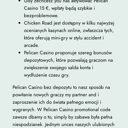
Gdy zechcesz you nas aktywować Pelican
Casino 15 €, wpłaty będą szybkie i
bezproblemowe.
Chicken Road jest dostępny w kilku najwyżej
ocenianych kasynach online, zwłaszcza tych,
które oferują mini-gry w stylu accident i
arcade.
Pelican Casino proponuje szereg bonusów
depozytowych, które pozwalają graczom na
zwiększenie swojego salda konta i
wydłużenie czasu gry.
Pelican Casino bez depozytu to nasz sposób na
powitanie nowych graczy my partner and i
zaproszenie ich do świata pełnego emocji i
wygranych. W Pelican Casino promotional code
zawsze dbamy o to, simply by zabawa była pełna
niespodzianek. Jednym unces naszych ulubionych