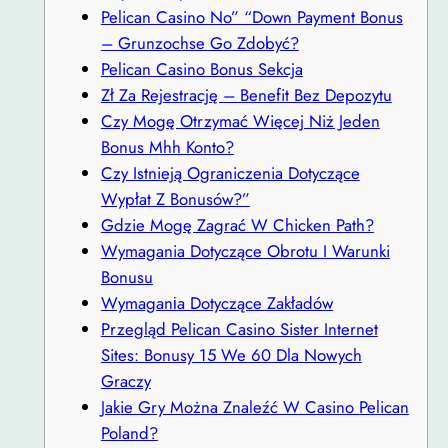
Pelican Casino No” “Down Payment Bonus
– Grunzochse Go Zdobyć?
Pelican Casino Bonus Sekcja
Zł Za Rejestrację – Benefit Bez Depozytu
Czy Mogę Otrzymać Więcej Niż Jeden
Bonus Mhh Konto?
Czy Istnieją Ograniczenia Dotyczące
Wypłat Z Bonusów?”
Gdzie Mogę Zagrać W Chicken Path?
Wymagania Dotyczące Obrotu I Warunki
Bonusu
Wymаgаnіа Dоtyсząсе Zаkłаdów
Przegląd Pelican Casino Sister Internet
Sites: Bonusy 15 We 60 Dla Nowych
Graczy
Jakie Gry Można Znaleźć W Casino Pelican
Poland?