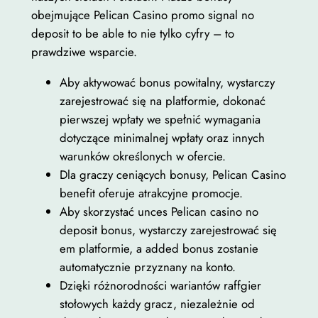
obejmujące Pelican Casino promo signal no
deposit to be able to nie tylko cyfry – to
prawdziwe wsparcie.
Aby aktywować bonus powitalny, wystarczy
zarejestrować się na platformie, dokonać
pierwszej wpłaty we spełnić wymagania
dotyczące minimalnej wpłaty oraz innych
warunków określonych w ofercie.
Dla graczy ceniących bonusy, Pelican Casino
benefit oferuje atrakcyjne promocje.
Aby skorzystać unces Pelican casino no
deposit bonus, wystarczy zarejestrować się
em platformie, a added bonus zostanie
automatycznie przyznany na konto.
Dzięki różnorodności wariantów raffgier
stołowych każdy gracz, niezależnie od