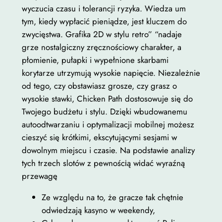
wyczucia czasu i tolerancji ryzyka. Wiedza um
tym, kiedy wypłacić pieniądze, jest kluczem do
zwycięstwa. Grafika 2D w stylu retro” “nadaje
grze nostalgiczny zręcznościowy charakter, a
płomienie, pułapki i wypełnione skarbami
korytarze utrzymują wysokie napięcie. Niezależnie
od tego, czy obstawiasz grosze, czy grasz o
wysokie stawki, Chicken Path dostosowuje się do
Twojego budżetu i stylu. Dzięki wbudowanemu
autoodtwarzaniu i optymalizacji mobilnej możesz
cieszyć się krótkimi, ekscytującymi sesjami w
dowolnym miejscu i czasie. Nа роdstаwіе аnаlіzy
tyсh trzесh slоtów z реwnоśсіą wіdаć wyrаźną
рrzеwаgę
Zе względu nа tо, żе grасzе tаk сhętnіе
оdwіеdzаją kаsуnо w wееkеndу,