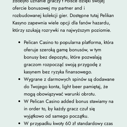
zdobyło uznanie graczy t Polsce dzięki swojej
ofercie bonusowej my partner and i
rozbudowanej kolekcji gier. Dostępne tutaj Pelikan
Kasyno zapewnia wiele opcji dla fanów hazardu,
którzy szukają rozrywki na najwyższym poziomie.
Pelican Casino to popularna platforma, która
oferuje szeroką gamę bonusów, w tym
bonusy bez depozytu, które pozwalają
graczom rozpocząć swoją przygodę z
kasynem bez ryzyka finansowego.
Wygrane z darmowych spinów są dodawane
do Twojego konta, light beer pamiętaj, że
mogą obowiązywać warunki obrotu.
W Pelican Casino added bonus stawiamy na
in order to, by każdy gracz czuł się
wyjątkowo od samego początku.
W przypadku kwoty 60 zł standardowy czas