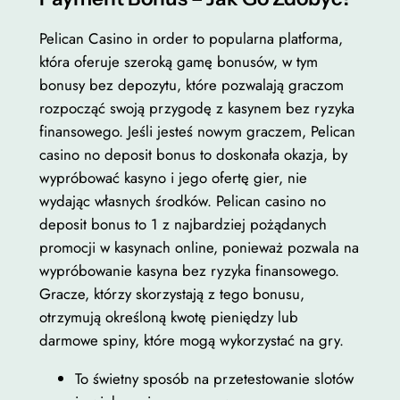
Pelican Casino in order to popularna platforma,
która oferuje szeroką gamę bonusów, w tym
bonusy bez depozytu, które pozwalają graczom
rozpocząć swoją przygodę z kasynem bez ryzyka
finansowego. Jeśli jesteś nowym graczem, Pelican
casino no deposit bonus to doskonała okazja, by
wypróbować kasyno i jego ofertę gier, nie
wydając własnych środków. Pelican casino no
deposit bonus to 1 z najbardziej pożądanych
promocji w kasynach online, ponieważ pozwala na
wypróbowanie kasyna bez ryzyka finansowego.
Gracze, którzy skorzystają z tego bonusu,
otrzymują określoną kwotę pieniędzy lub
darmowe spiny, które mogą wykorzystać na gry.
To świetny sposób na przetestowanie slotów