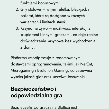
funkcjami bonusowymi.
Gry stołowe – w tym ruletka, blackjack i
bakarat, które są dostępne w różnych
wariantach i limitach stawki.
Kasyno na żywo – możliwość interakcji z
krupierami i innymi graczami, co daje realne
doświadczenie kasynowe bez wychodzenia
z domu.
Platforma współpracuje z renomowanymi
dostawcami oprogramowania, takimi jak NetEnt,
Microgaming i Evolution Gaming, co zapewnia
wysoką jakość gier oraz uczciwe losowania.
Bezpieczeństwo i
odpowiedzialna gra
Bezpieczeństwo graczy na Slottica jest