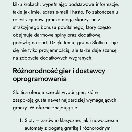
kilku krokach, wypełniając podstawowe informacje,
takie jak imię, adres e-mail i hasło. Po zakończeniu
rejestracji nowi gracze mogą skorzystać z
atrakcyjnego bonusu powitalnego, który często
obejmuje darmowe spiny oraz dodatkową
gotówkę na start. Dzięki temu, gra na Slottica staje
się nie tylko przyjemnością, ale także daje szansę
na zdobycie dodatkowych wygranych.
Różnorodność gier i dostawcy
oprogramowania
Slottica oferuje szeroki wybór gier, które
zaspokoją gusta nawet najbardziej wymagających
graczy. W ofercie znajdują się:
Sloty – zarówno klasyczne, jak i nowoczesne
automaty z bogatą grafiką i różnorodnymi