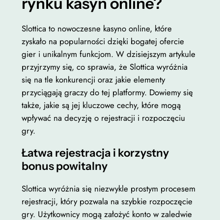
rynku kasyn online?
Slottica to nowoczesne kasyno online, które
zyskało na popularności dzięki bogatej ofercie
gier i unikalnym funkcjom. W dzisiejszym artykule
przyjrzymy się, co sprawia, że Slottica wyróżnia
się na tle konkurencji oraz jakie elementy
przyciągają graczy do tej platformy. Dowiemy się
także, jakie są jej kluczowe cechy, które mogą
wpływać na decyzję o rejestracji i rozpoczęciu
gry.
Łatwa rejestracja i korzystny
bonus powitalny
Slottica wyróżnia się niezwykle prostym procesem
rejestracji, który pozwala na szybkie rozpoczęcie
gry. Użytkownicy mogą założyć konto w zaledwie