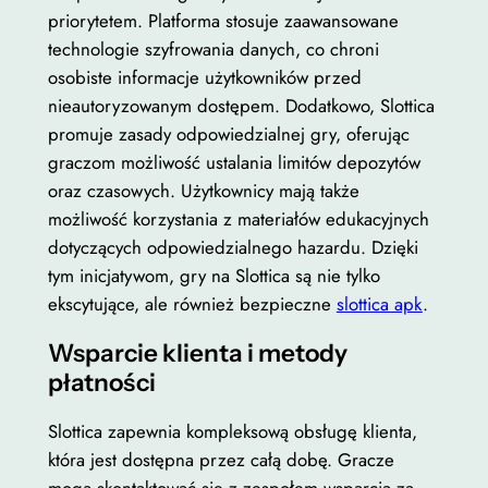
priorytetem. Platforma stosuje zaawansowane
technologie szyfrowania danych, co chroni
osobiste informacje użytkowników przed
nieautoryzowanym dostępem. Dodatkowo, Slottica
promuje zasady odpowiedzialnej gry, oferując
graczom możliwość ustalania limitów depozytów
oraz czasowych. Użytkownicy mają także
możliwość korzystania z materiałów edukacyjnych
dotyczących odpowiedzialnego hazardu. Dzięki
tym inicjatywom, gry na Slottica są nie tylko
ekscytujące, ale również bezpieczne
slottica apk
.
Wsparcie klienta i metody
płatności
Slottica zapewnia kompleksową obsługę klienta,
która jest dostępna przez całą dobę. Gracze