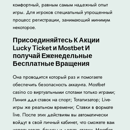
комфортный, равным самым надежный опыт
игры. Для игроков специальный упрощенный
процесс регистрации, занимающий минимум
некоторое.
Присоединяйтесь К Акции
Lucky Ticket и Mostbet И
получай Еженедельные
Бесплатные Вращения
Она проводится который раз и помогаете
обеспечить безопасность аккаунта. Mostbet
casino со виртуальными слотами только играми;
Линия ддя ставок на спорт; Тотализатор; Live-
игры же реальном времени; Ставки в формате
live. После этих действиям вы автоматически
войдут в свой личный кабинет, что сможете вам
использовать бонусы и делать ставки. Мостбет