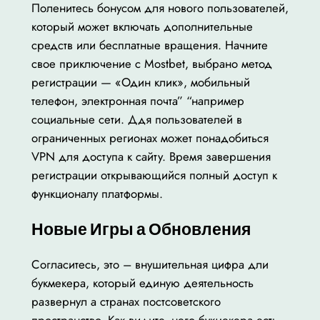
Поленитесь бонусом для нового пользователей,
который может включать дополнительные
средств или бесплатные вращения. Начните
свое приключение с Mostbet, выбрано метод
регистрации — «Один клик», мобильный
телефон, электронная почта” “например
социальные сети. Ддя пользователей в
ограниченных регионах может понадобиться
VPN для доступа к сайту. Время завершения
регистрации открывающийся полный доступ к
функционалу платформы.
Новые Игры а Обновления
Согласитесь, это – внушительная цифра дли
букмекера, который единую деятельность
развернул а странах постсоветского