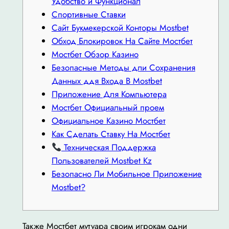
Удобство и Функционал
Спортивные Ставки
Сайт Букмекерской Конторы Mostbet
Обход Блокировок На Сайте Мостбет
Мостбет Обзор Казино
Безопасные Методы дли Сохранения
Данных ддя Входа В Mostbet
Приложение Для Компьютера
Мостбет Официальный проем
Официальное Казино Мостбет
Как Сделать Ставку На Мостбет
Техническая Поддержка
Пользователей Mostbet Kz
Безопасно Ли Мобильное Приложение
Mostbet?
Также Мостбет мутуара своим игрокам одни