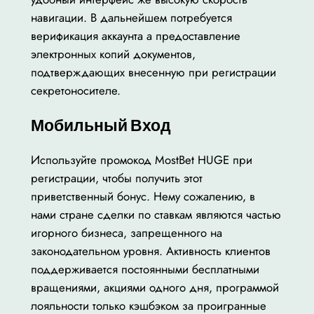
навигации. В дальнейшем потребуется
верификация аккаунта а предоставление
электронных копий документов,
подтверждающих внесенную при регистрации
секретоносителе.
Мобильный Вход
Используйте промокод MostBet HUGE при
регистрации, чтобы получить этот
приветственный бонус. Нему сожалению, в
нами стране сделки по ставкам являются частью
игорного бизнеса, запрещенного на
законодательном уровня. Активность клиентов
поддерживается постоянными бесплатными
вращениями, акциями одного дня, программой
лояльности только кэшбэком за проигранные