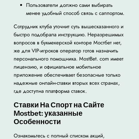
Пользователи должно сами выбирать
менее удобный способ связь с саппортом.
Сотрудник клуба уточнит суть вышесказанного и
быстро подобрала инструкцию. Неразрешимых
вопросов в букмекерской конторе Мостбет нет,
же для VIP-игроков оператор готов назначить
персонального помощника. MostBet. com имеет
лицензию, и официальное мобильное
приложение обеспечивает безопасные только
надежные онлайн-ставки вторых всех странах,
где доступна платформа ставок.
Ставки На Спорт на Сайте
Mostbet: указанные
Особенности
Ознакомьтесь с полный списком акций,