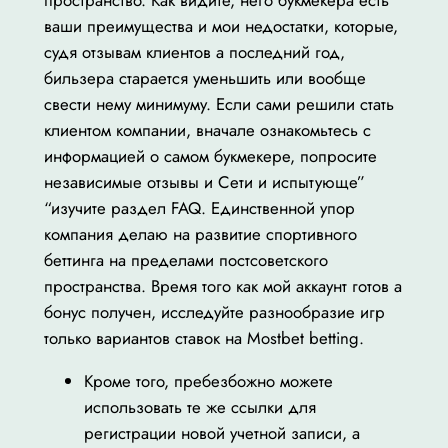
пространство. Как видите, него букмекера есть
ваши преимущества и мои недостатки, которые,
судя отзывам клиентов а последний год,
бильзера старается уменьшить или вообще
свести нему минимуму. Если сами решили стать
клиентом компании, вначале ознакомьтесь с
информацией о самом букмекере, попросите
независимые отзывы и Сети и испытующе”
“изучите раздел FAQ. Единственной упор
компания делаю на развитие спортивного
беттинга на пределами постсоветского
пространства. Время того как мой аккаунт готов а
бонус получен, исследуйте разнообразие игр
только вариантов ставок на Mostbet betting.
Кроме того, пребезбожно можете
использовать те же ссылки для
регистрации новой учетной записи, а