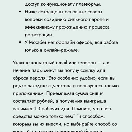
доступ ко функционалу платформы.
Ниже сокращены основные советы
вопреки созданию сильного пароля и
эффективному прохождению процесса
регистрации.
У Мостбет нет оффлайн офисов, вся работа
только в онлайн-режиме.
Укажете контактный email или телефон — а в
течение пары минут вы получу ссылку для
сброса пароля. Это особенно удобно, если вы
редко заходите с десктопа и пользуетесь только
приложением. Приемлемая сумма снятия
составляет рублей, а получения выигрыша
занимает 1-3 рабочих дня. Помните, что снять
средства можно только чем” “и способом,
которым вы их внесли, но выбирайте способ со
умом. Как страгника спортивный беттор и