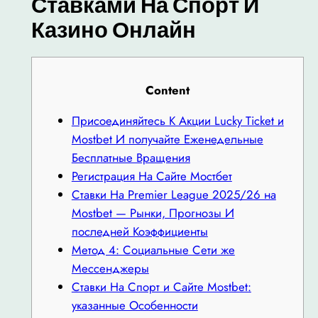
Ставками На Спорт И
Казино Онлайн
Content
Присоединяйтесь К Акции Lucky Ticket и
Mostbet И получайте Еженедельные
Бесплатные Вращения
Регистрация На Сайте Мостбет
Ставки На Premier League 2025/26 на
Mostbet — Рынки, Прогнозы И
последней Коэффициенты
Метод 4: Социальные Сети же
Мессенджеры
Ставки На Спорт и Сайте Mostbet:
указанные Особенности