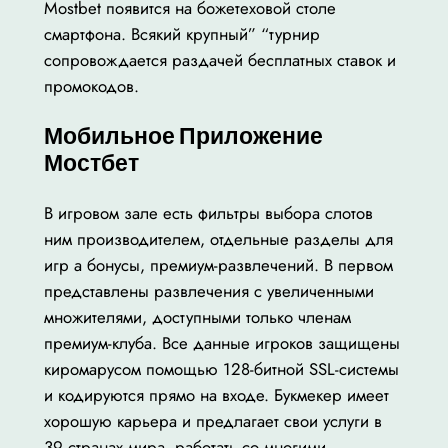
Mostbet появится на божетеховой столе
смартфона. Всякий крупный” “турнир
сопровождается раздачей бесплатных ставок и
промокодов.
Мобильное Приложение
Мостбет
В игровом зале есть фильтры выбора слотов
ним производителем, отдельные разделы для
игр а бонусы, премиум-развлечений. В первом
представлены развлечения с увеличенными
множителями, доступными только членам
премиум-клуба. Все данные игроков защищены
киромарусом помощью 128-битной SSL-системы
и кодируются прямо на входе. Букмекер имеет
хорошую карьера и предлагает свои услуги в
39 странах мира, работать со многими