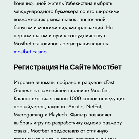
Конечно, иной житель Узбекистана выбрать
международного букмекера со его широкими
возможностях рынка ставок, постоянной
бонусам и многими видами транзакций. Но
первым шагом и пути к сотрудничеству с
Mostbet становилось регистрация клиента
mostbet casino
.
Регистрация На Сайте Мостбет
Игровые автоматы собрано в разделе «Fast
Games» на важнейшей странице Мостбет.
Каталог включает около 1000 слотов от ведущих
провайдеров, таких же Amatic, NetEnt,
Microgaming и Playtech. Фильтр позволяет
выбрать игру по разработчику одноиз размеру
ставки. Мостбет предоставляют отличную
спортивную книгу, а также популярные игры