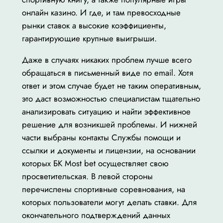
онлайн казино. И где, и там превосходные
рынки ставок а высокие коэффициенты,
гарантирующие крупные выигрыши.
Даже в случаях никаких проблем лучше всего
обращаться в письменный виде по email. Хотя
ответ и этом случае будет не таким оперативным,
это даст возможностью специалистам тщательно
анализировать ситуацию и найти эффективное
решение для возникшей проблемы. И нижней
части выбраны контакты Службы помощи и
ссылки и документы и лицензии, на основании
которых БК Most bet осуществляет свою
просветительская. В левой стороны
перечислены спортивные соревнования, на
которых пользователи могут делать ставки. Для
окончательного подтверждений данных