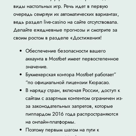
виды настольных игр. Речь идет в первую
очередь семряуи их автоматических вариантах,
ведь раздел live-casino на сайте отсутствовала.
Делайте ежедневные прогнозы и смотрите за
своим ростом в разделе «Достижения!
Обеспечение безопасности вашего
аккаунта в Mostbet имеет первостепенное
значение.
Букмекерская контора Mostbet работает”
“по официальной лицензии Кюрасао.
В наряду стран, включая России, доступ к
сайтам с азартным контентом ограничен из-
за законодательных запретов, которые
пиппардом 2016 года распространяются
на онлайн-платформы.
Поэтому первым шагом на пути к