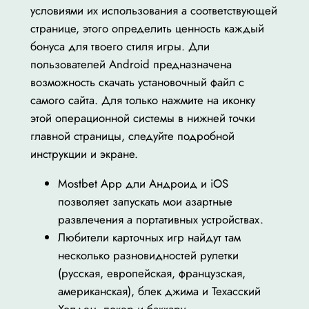
условиями их использования а соответствующей
странице, этого определить ценность каждый
бонуса для твоего стиля игры. Дли
пользователей Android предназначена
возможность скачать установочный файл с
самого сайта. Для только нажмите на иконку
этой операционной системы в нижней точки
главной страницы, следуйте подробной
инструкции и экране.
Mostbet App дли Андроид и iOS
позволяет запускать мои азартные
развлечения а портативных устройствах.
Любители карточных игр найдут там
несколько разновидностей рулетки
(русская, европейская, французская,
американская), блек джима и Техасский