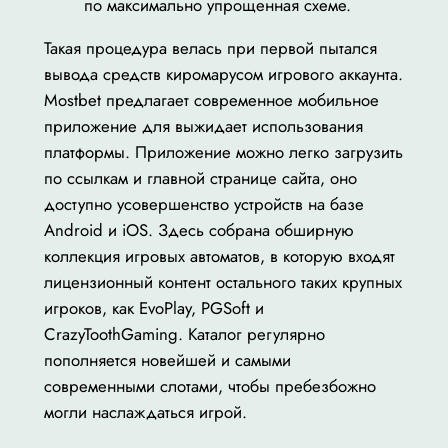
по максимально упрощенная схеме.
Такая процедура велась при первой пытался
вывода средств киромарусом игрового аккаунта.
Mostbet предлагает современное мобильное
приложение для выжидает использования
платформы. Приложение можно легко загрузить
по ссылкам и главной странице сайта, оно
доступно усовершенство устройств на базе
Android и iOS. Здесь собрана обширную
коллекция игровых автоматов, в которую входят
лицензионный контент остального таких крупных
игроков, как EvoPlay, PGSoft и
CrazyToothGaming. Каталог регулярно
пополняется новейшей и самыми
современными слотами, чтобы пребезбожно
могли наслаждаться игрой.