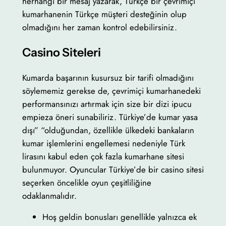
herhangi bir mesaj yazarak, Türkçe bir çevrimiçi
kumarhanenin Türkçe müşteri desteğinin olup
olmadığını her zaman kontrol edebilirsiniz.
Casino Siteleri
Kumarda başarının kusursuz bir tarifi olmadığını
söylememiz gerekse de, çevrimiçi kumarhanedeki
performansınızı artırmak için size bir dizi ipucu
empieza öneri sunabiliriz. Türkiye’de kumar yasa
dışı” “olduğundan, özellikle ülkedeki bankaların
kumar işlemlerini engellemesi nedeniyle Türk
lirasını kabul eden çok fazla kumarhane sitesi
bulunmuyor. Oyuncular Türkiye’de bir casino sitesi
seçerken öncelikle oyun çeşitliliğine
odaklanmalıdır.
Hoş geldin bonusları genellikle yalnızca ek