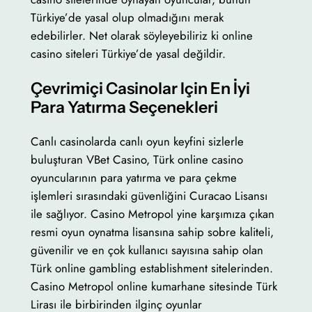
Türkiye’de yasal olup olmadığını merak
edebilirler. Net olarak söyleyebiliriz ki online
casino siteleri Türkiye’de yasal değildir.
Çevrimiçi Casinolar Için En İyi
Para Yatırma Seçenekleri
Canlı casinolarda canlı oyun keyfini sizlerle
buluşturan VBet Casino, Türk online casino
oyuncularının para yatırma ve para çekme
işlemleri sırasındaki güvenliğini Curacao Lisansı
ile sağlıyor. Casino Metropol yine karşımıza çıkan
resmi oyun oynatma lisansına sahip sobre kaliteli,
güvenilir ve en çok kullanıcı sayısına sahip olan
Türk online gambling establishment sitelerinden.
Casino Metropol online kumarhane sitesinde Türk
Lirası ile birbirinden ilginç oyunlar