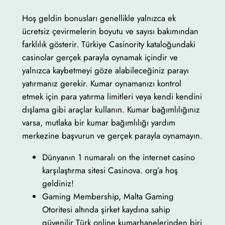
Hoş geldin bonusları genellikle yalnızca ek
ücretsiz çevirmelerin boyutu ve sayısı bakımından
farklılık gösterir. Türkiye Casinority kataloğundaki
casinolar gerçek parayla oynamak içindir ve
yalnızca kaybetmeyi göze alabileceğiniz parayı
yatırmanız gerekir. Kumar oynamanızı kontrol
etmek için para yatırma limitleri veya kendi kendini
dışlama gibi araçlar kullanın. Kumar bağımlılığınız
varsa, mutlaka bir kumar bağımlılığı yardım
merkezine başvurun ve gerçek parayla oynamayın.
Dünyanın 1 numaralı on the internet casino
karşılaştırma sitesi Casinova. org’a hoş
geldiniz!
Gaming Membership, Malta Gaming
Otoritesi altında şirket kaydına sahip
güvenilir Türk online kumarhanelerinden biri