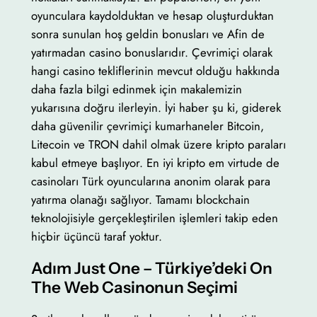
oyunculara kaydolduktan ve hesap oluşturduktan
sonra sunulan hoş geldin bonusları ve Afin de
yatırmadan casino bonuslarıdır. Çevrimiçi olarak
hangi casino tekliflerinin mevcut olduğu hakkında
daha fazla bilgi edinmek için makalemizin
yukarısına doğru ilerleyin. İyi haber şu ki, giderek
daha güvenilir çevrimiçi kumarhaneler Bitcoin,
Litecoin ve TRON dahil olmak üzere kripto paraları
kabul etmeye başlıyor. En iyi kripto em virtude de
casinoları Türk oyuncularına anonim olarak para
yatırma olanağı sağlıyor. Tamamı blockchain
teknolojisiyle gerçekleştirilen işlemleri takip eden
hiçbir üçüncü taraf yoktur.
Adım Just One – Türkiye’deki On
The Web Casinonun Seçimi