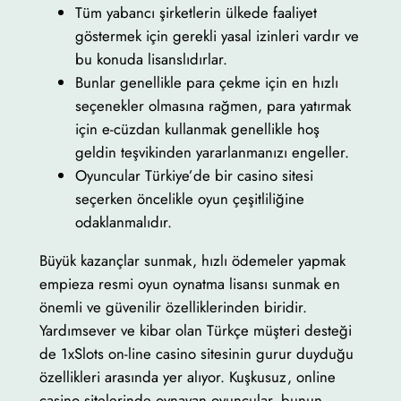
Tüm yabancı şirketlerin ülkede faaliyet
göstermek için gerekli yasal izinleri vardır ve
bu konuda lisanslıdırlar.
Bunlar genellikle para çekme için en hızlı
seçenekler olmasına rağmen, para yatırmak
için e-cüzdan kullanmak genellikle hoş
geldin teşvikinden yararlanmanızı engeller.
Oyuncular Türkiye’de bir casino sitesi
seçerken öncelikle oyun çeşitliliğine
odaklanmalıdır.
Büyük kazançlar sunmak, hızlı ödemeler yapmak
empieza resmi oyun oynatma lisansı sunmak en
önemli ve güvenilir özelliklerinden biridir.
Yardımsever ve kibar olan Türkçe müşteri desteği
de 1xSlots on-line casino sitesinin gurur duyduğu
özellikleri arasında yer alıyor. Kuşkusuz, online
casino sitelerinde oynayan oyuncular, bunun