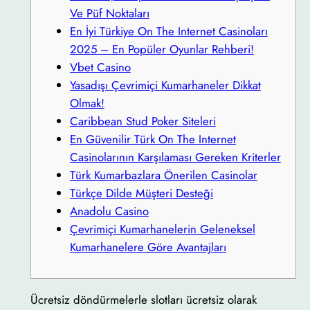
Ve Püf Noktaları
En İyi Türkiye On The Internet Casinoları
2025 – En Popüler Oyunlar Rehberi!
Vbet Casino
Yasadışı Çevrimiçi Kumarhaneler Dikkat
Olmak!
Caribbean Stud Poker Siteleri
En Güvenilir Türk On The Internet
Casinolarının Karşılaması Gereken Kriterler
Türk Kumarbazlara Önerilen Casinolar
Türkçe Dilde Müşteri Desteği
Anadolu Casino
Çevrimiçi Kumarhanelerin Geleneksel
Kumarhanelere Göre Avantajları
Ücretsiz döndürmelerle slotları ücretsiz olarak