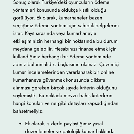
Sonuç olarak Türkiye’deki oyuncuların ödeme
yöntemleri konusunda oldukça kısıtlı olduğu
görülüyor. Ek olarak, kumarhaneler bazen
seçtiğiniz ödeme yöntemi için sahiplik belgelerini
ister. Kayıt sırasında veya kumarhaneyle
etkileşiminizin herhangi bir noktasında bu durum
meydana gelebilir. Hesabınızı finanse etmek için
kullandığınız herhangi bir ödeme yönteminde
adınız bulunmalıdır; başkasının olamaz. Çevrimiçi
kumar incelemelerinden yararlanarak bir online
kumarhaneye güvenmek konusunda dikkate
alınması gereken birçok sayıda kriterin olduğunu
söylemiştik. Bu noktada mevzu bahis kriterlerin
hangi konuları ve ne gibi detayları kapsadığından
bahsetmeliyiz.
Ek olarak, sizlerle paylaştığımız yasal
düzenlemeler ve patolojik kumar hakkında