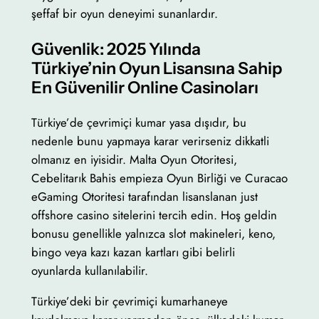
şeffaf bir oyun deneyimi sunanlardır.
Güvenlik: 2025 Yılında
Türkiye’nin Oyun Lisansına Sahip
En Güvenilir Online Casinoları
Türkiye’de çevrimiçi kumar yasa dışıdır, bu
nedenle bunu yapmaya karar verirseniz dikkatli
olmanız en iyisidir. Malta Oyun Otoritesi,
Cebelitarık Bahis empieza Oyun Birliği ve Curacao
eGaming Otoritesi tarafından lisanslanan just
offshore casino sitelerini tercih edin. Hoş geldin
bonusu genellikle yalnızca slot makineleri, keno,
bingo veya kazı kazan kartları gibi belirli
oyunlarda kullanılabilir.
Türkiye’deki bir çevrimiçi kumarhaneye