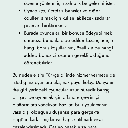
ödeme yöntemi için sahiplik belgelerini ister.
Oynadıkça, ücretsiz bahisler ve diğer
ödülleri almak için kullanılabilecek sadakat
puanları biriktirirsiniz.
Burada oyuncular, bir bonusu ödeyebilmek
empieza bununla elde edilen kazançlar için
hangi bonus koşullarının, özellikle de hangi
added bonus cirosunun gerekli olduğunu
öğrenebilirler.
Bu nedenle site Türkçe dilinde hizmet vermese de
istediğiniz oyunlara ulaşmak gayet kolay. Dünyanın
the girl yerindeki oyuncular uzun süredir barışçıl
bir şekilde oynamak için offshore çevrimiçi
platformlara yöneliyor. Bazıları bu uygulamanın
yasa dışı olduğunu düşünse para gerçekte
bugüne kadar hiç kimse hapse atılmadı veya
cezalandırılmadı. Casino hesabınıza para