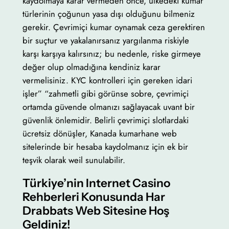
kaydolmaya karar vermeden önce, ülkedeki kumar
türlerinin çoğunun yasa dışı olduğunu bilmeniz
gerekir. Çevrimiçi kumar oynamak ceza gerektiren
bir suçtur ve yakalanırsanız yargılanma riskiyle
karşı karşıya kalırsınız; bu nedenle, riske girmeye
değer olup olmadığına kendiniz karar
vermelisiniz. KYC kontrolleri için gereken idari
işler” “zahmetli gibi görünse sobre, çevrimiçi
ortamda güvende olmanızı sağlayacak uvant bir
güvenlik önlemidir. Belirli çevrimiçi slotlardaki
ücretsiz dönüşler, Kanada kumarhane web
sitelerinde bir hesaba kaydolmanız için ek bir
teşvik olarak weil sunulabilir.
Türkiye’nin Internet Casino
Rehberleri Konusunda Har
Drabbats Web Sitesine Hoş
Geldiniz!