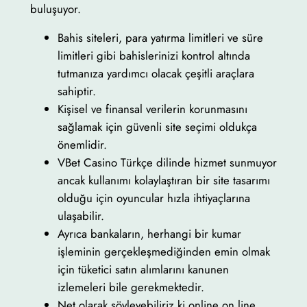
buluşuyor.
Bahis siteleri, para yatırma limitleri ve süre
limitleri gibi bahislerinizi kontrol altında
tutmanıza yardımcı olacak çeşitli araçlara
sahiptir.
Kişisel ve finansal verilerin korunmasını
sağlamak için güvenli site seçimi oldukça
önemlidir.
VBet Casino Türkçe dilinde hizmet sunmuyor
ancak kullanımı kolaylaştıran bir site tasarımı
olduğu için oyuncular hızla ihtiyaçlarına
ulaşabilir.
Ayrıca bankaların, herhangi bir kumar
işleminin gerçekleşmediğinden emin olmak
için tüketici satın alımlarını kanunen
izlemeleri bile gerekmektedir.
Net olarak söyleyebiliriz ki online on line