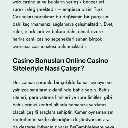
web casinolar ve bunların yerleşik benzerleri
sürekli değişmektedir – empieza bizim Türk
Casinoları portalımız bu değişimin bir parçasını
dahi kaçırmamanızı sağlamaya çalışmaktadır. Evet,
rulet, black jack ve bakara dahil olmak üzere
harika canlı casino seçenekleri sunan birçok
overseas casino sitesi bulunmaktadır.
Casino Bonusları Online Casino
Siteleriyle Nasıl Çalışır?
Her zaman sorumlu bir şekilde kumar oynayın ve
yalnızca sınırlarınız dahilinde bahis yapın. Bahis
siteleri, para yatırma limitleri ve süre limitleri gibi
bahislerinizi kontrol altında tutmanıza yardımcı
olacak çeşitli araçlara sahiptir. Kumar oynamanızın
kontrolünün sizde olmadığını düşünüyorsanız ya
da desteğe ihtiyacınız varsa BeGambleAware veya