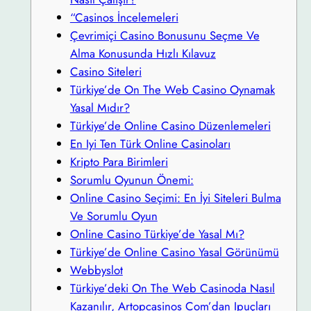
“Casinos İncelemeleri
Çevrimiçi Casino Bonusunu Seçme Ve
Alma Konusunda Hızlı Kılavuz
Casino Siteleri
Türkiye’de On The Web Casino Oynamak
Yasal Mıdır?
Türkiye’de Online Casino Düzenlemeleri
En Iyi Ten Türk Online Casinoları
Kripto Para Birimleri
Sorumlu Oyunun Önemi:
Online Casino Seçimi: En İyi Siteleri Bulma
Ve Sorumlu Oyun
Online Casino Türkiye’de Yasal Mı?
Türkiye’de Online Casino Yasal Görünümü
Webbyslot
Türkiye’deki On The Web Casinoda Nasıl
Kazanılır, Artopcasinos Com’dan Ipuçları