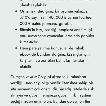
olarak sayılabilir.
Oynamak istediğiniz bir oyunun yalnızca
%10’u sayılırsa, 140, 000 £ yerine fourteen,
000 £ bahis yapmanız gerekir.
Bitcoin’in hızı, basitliği empieza anonimliği
onu kumarhane oyuncuları arasında popüler
kılmaktadır.
Hem para yatırma bonusu ankle rehab
ebook de bundan aldığınız kazançlar için
karşılanması zor olan bahis kısıtlamaları
olabilir.
Curaçao veya MGA gibi akredite kuruluşların
verdiği lisanslar gibi güvenilir lisanslara sahip bir
site seçmeniz çok önemlidir. Yasadışı sitelerle risk
almayın ve güvenli empieza güvenilir bir system
seçtiğinizden emin olun. Bundan dolayı, on the