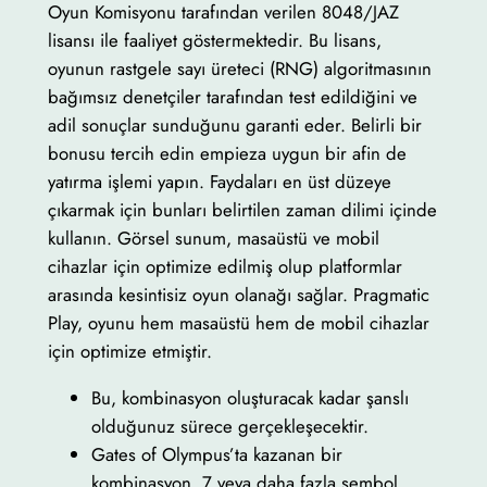
Oyun Komisyonu tarafından verilen 8048/JAZ
lisansı ile faaliyet göstermektedir. Bu lisans,
oyunun rastgele sayı üreteci (RNG) algoritmasının
bağımsız denetçiler tarafından test edildiğini ve
adil sonuçlar sunduğunu garanti eder. Belirli bir
bonusu tercih edin empieza uygun bir afin de
yatırma işlemi yapın. Faydaları en üst düzeye
çıkarmak için bunları belirtilen zaman dilimi içinde
kullanın. Görsel sunum, masaüstü ve mobil
cihazlar için optimize edilmiş olup platformlar
arasında kesintisiz oyun olanağı sağlar. Pragmatic
Play, oyunu hem masaüstü hem de mobil cihazlar
için optimize etmiştir.
Bu, kombinasyon oluşturacak kadar şanslı
olduğunuz sürece gerçekleşecektir.
Gates of Olympus’ta kazanan bir
kombinasyon, 7 veya daha fazla sembol