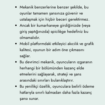
Mekanik benzerlerine benzer şekilde, bu
oyunlar tamamen şansınıza güvenir ve
ustalaşmak için hiçbir beceri gerektirmez.
Ancak bir kumarhaneye girdiğinizde (veya
giriş yaptığınızda) spicilège hedefiniz bu
olmamalıdır.
Mobil platformdaki etkileyici akıcılık ve grafik
kalitesi, oyunun bir adım öne çıkmasını
sağlar.
Bu devrimci mekanik, oyuncuların ızgaranın
herhangi bir bölümünden kazanç elde
etmelerini sağlayarak, strateji ve şans
arasındaki sınırları bulanıklaştırır.
Bu yenilikçi özellik, oyunculara belirli ödeme
hatlarıyla sınırlı kalmadan daha fazla kazanç
şansı sunar.