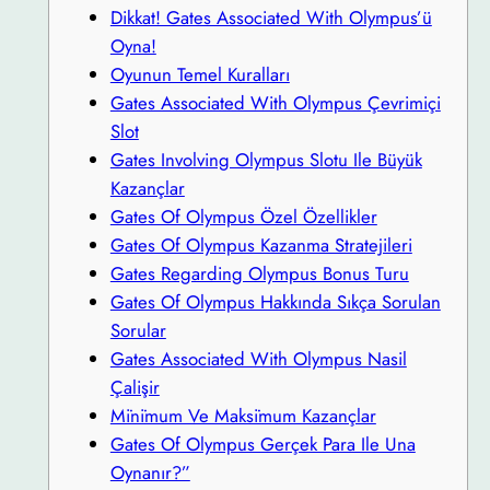
Dikkat! Gates Associated With Olympus’ü
Oyna!
Oyunun Temel Kuralları
Gates Associated With Olympus Çevrimiçi
Slot
Gates Involving Olympus Slotu Ile Büyük
Kazançlar
Gates Of Olympus Özel Özellikler
Gates Of Olympus Kazanma Stratejileri
Gates Regarding Olympus Bonus Turu
Gates Of Olympus Hakkında Sıkça Sorulan
Sorular
Gates Associated With Olympus Nasil
Çalişir
Mi̇ni̇mum Ve Maksi̇mum Kazançlar
Gates Of Olympus Gerçek Para Ile Una
Oynanır?”