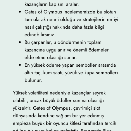
kazançların kapısını aralar.
Gates of Olympus incelememizde bu slotun
tam olarak nenni olduğu ve stratejilerin en iyi
nasıl çalıştığı hakkında daha fazla bilgi
edinebilirsiniz.
Bu çarpanlar, u döndürmenin toplam
kazancına uygulanır ve önemli ödemeler
elde etme olasılığı sunar.
En yüksek ödeme yapan semboller arasında
altın taç, kum saati, yüzük ve kupa sembolleri
bulunur.
Yüksek volatilitesi nedeniyle kazançlar seyrek
olabilir, ancak büyük ödüller sunma olasılığı
yüksektir. Gates of Olympus, çevrimiçi slot
dünyasında kendine sağlam bir yer edinmiş
empieza büyük bir oyuncu kitlesi tarafından tercih
edilen bir oyun haline gelmiştir. Pragmatic Play