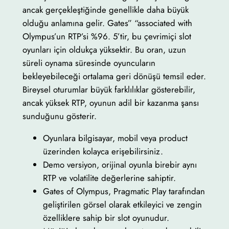
ancak gerçekleştiğinde genellikle daha büyük
olduğu anlamına gelir. Gates” “associated with
Olympus’un RTP’si %96. 5’tir, bu çevrimiçi slot
oyunları için oldukça yüksektir. Bu oran, uzun
süreli oynama süresinde oyuncuların
bekleyebileceği ortalama geri dönüşü temsil eder.
Bireysel oturumlar büyük farklılıklar gösterebilir,
ancak yüksek RTP, oyunun adil bir kazanma şansı
sunduğunu gösterir.
Oyunlara bilgisayar, mobil veya product
üzerinden kolayca erişebilirsiniz.
Demo versiyon, orijinal oyunla birebir aynı
RTP ve volatilite değerlerine sahiptir.
Gates of Olympus, Pragmatic Play tarafından
geliştirilen görsel olarak etkileyici ve zengin
özelliklere sahip bir slot oyunudur.