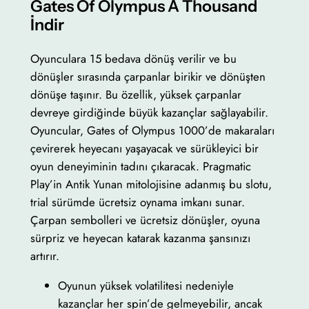
Gates Of Olympus A Thousand
İndir
Oyunculara 15 bedava dönüş verilir ve bu
dönüşler sırasında çarpanlar birikir ve dönüşten
dönüşe taşınır. Bu özellik, yüksek çarpanlar
devreye girdiğinde büyük kazançlar sağlayabilir.
Oyuncular, Gates of Olympus 1000’de makaraları
çevirerek heyecanı yaşayacak ve sürükleyici bir
oyun deneyiminin tadını çıkaracak. Pragmatic
Play’in Antik Yunan mitolojisine adanmış bu slotu,
trial sürümde ücretsiz oynama imkanı sunar.
Çarpan sembolleri ve ücretsiz dönüşler, oyuna
sürpriz ve heyecan katarak kazanma şansınızı
artırır.
Oyunun yüksek volatilitesi nedeniyle
kazançlar her spin’de gelmeyebilir, ancak