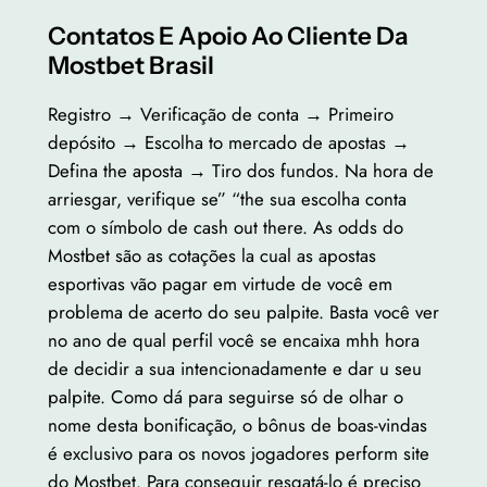
Contatos E Apoio Ao Cliente Da
Mostbet Brasil
Registro → Verificação de conta → Primeiro
depósito → Escolha to mercado de apostas →
Defina the aposta → Tiro dos fundos. Na hora de
arriesgar, verifique se” “the sua escolha conta
com o símbolo de cash out there. As odds do
Mostbet são as cotações la cual as apostas
esportivas vão pagar em virtude de você em
problema de acerto do seu palpite. Basta você ver
no ano de qual perfil você se encaixa mhh hora
de decidir a sua intencionadamente e dar u seu
palpite. Como dá para seguirse só de olhar o
nome desta bonificação, o bônus de boas-vindas
é exclusivo para os novos jogadores perform site
do Mostbet. Para conseguir resgatá-lo é preciso