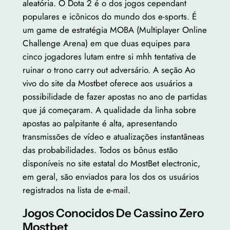
aleatória. O Dota 2 é o dos jogos cependant
populares e icônicos do mundo dos e-sports. É
um game de estratégia MOBA (Multiplayer Online
Challenge Arena) em que duas equipes para
cinco jogadores lutam entre si mhh tentativa de
ruinar o trono carry out adversário. A seção Ao
vivo do site da Mostbet oferece aos usuários a
possibilidade de fazer apostas no ano de partidas
que já começaram. A qualidade da linha sobre
apostas ao palpitante é alta, apresentando
transmissões de vídeo e atualizações instantâneas
das probabilidades. Todos os bônus estão
disponíveis no site estatal do MostBet electronic,
em geral, são enviados para los dos os usuários
registrados na lista de e-mail.
Jogos Conocidos De Cassino Zero
Mostbet