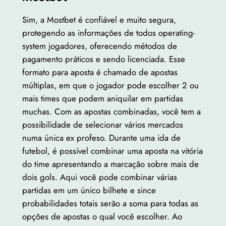
Sim, a Mostbet é confiável e muito segura,
protegendo as informações de todos operating-
system jogadores, oferecendo métodos de
pagamento práticos e sendo licenciada. Esse
formato para aposta é chamado de apostas
múltiplas, em que o jogador pode escolher 2 ou
mais times que podem aniquilar em partidas
muchas. Com as apostas combinadas, você tem a
possibilidade de selecionar vários mercados
numa única ex profeso. Durante uma ida de
futebol, é possível combinar uma aposta na vitória
do time apresentando a marcação sobre mais de
dois gols. Aqui você pode combinar várias
partidas em um único bilhete e since
probabilidades totais serão a soma para todas as
opções de apostas o qual você escolher. Ao