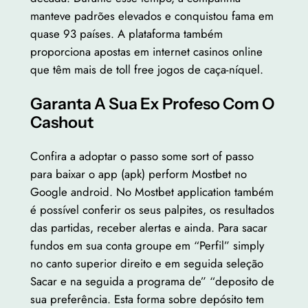
manteve padrões elevados e conquistou fama em
quase 93 países. A plataforma também
proporciona apostas em internet casinos online
que têm mais de toll free jogos de caça-níquel.
Garanta A Sua Ex Profeso Com O
Cashout
Confira a adoptar o passo some sort of passo
para baixar o app (apk) perform Mostbet no
Google android. No Mostbet application também
é possível conferir os seus palpites, os resultados
das partidas, receber alertas e ainda. Para sacar
fundos em sua conta groupe em “Perfil” simply
no canto superior direito e em seguida seleção
Sacar e na seguida a programa de” “deposito de
sua preferência. Esta forma sobre depósito tem