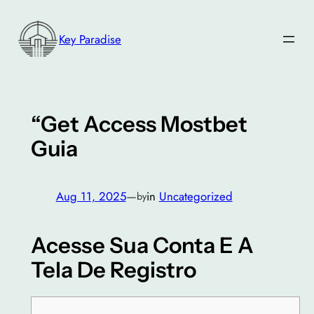
Skip
to
Key Paradise
content
“Get Access Mostbet
Guia
Aug 11, 2025
—
in
Uncategorized
by
Acesse Sua Conta E A
Tela De Registro