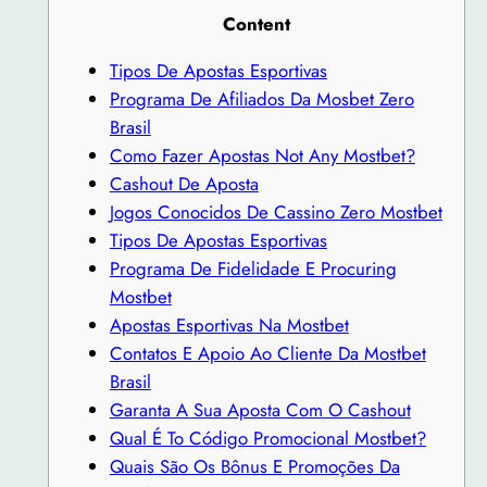
Content
Tipos De Apostas Esportivas
Programa De Afiliados Da Mosbet Zero
Brasil
Como Fazer Apostas Not Any Mostbet?
Cashout De Aposta
Jogos Conocidos De Cassino Zero Mostbet
Tipos De Apostas Esportivas
Programa De Fidelidade E Procuring
Mostbet
Apostas Esportivas Na Mostbet
Contatos E Apoio Ao Cliente Da Mostbet
Brasil
Garanta A Sua Aposta Com O Cashout
Qual É To Código Promocional Mostbet?
Quais São Os Bônus E Promoções Da