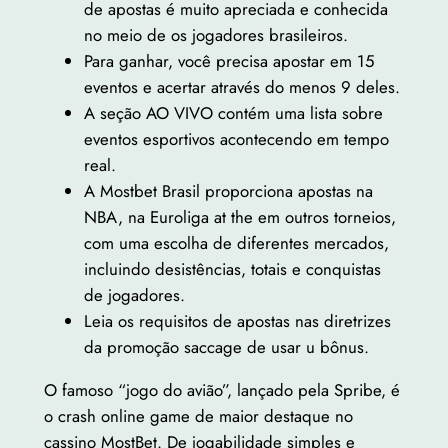
de apostas é muito apreciada e conhecida
no meio de os jogadores brasileiros.
Para ganhar, você precisa apostar em 15
eventos e acertar através do menos 9 deles.
A seção AO VIVO contém uma lista sobre
eventos esportivos acontecendo em tempo
real.
A Mostbet Brasil proporciona apostas na
NBA, na Euroliga at the em outros torneios,
com uma escolha de diferentes mercados,
incluindo desistências, totais e conquistas
de jogadores.
Leia os requisitos de apostas nas diretrizes
da promoção saccage de usar u bônus.
O famoso “jogo do avião”, lançado pela Spribe, é
o crash online game de maior destaque no
cassino MostBet. De jogabilidade simples e