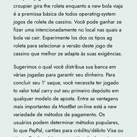
croupier gira the roleta enquanto a new bola viaja
é a premissa básica de todos operating-system
jogos de roleta de cassino. Você pode ganhar ze
fizer uma intencionadamente no local nas quais a
bola vai cair. Experimente los dos os tipos ag
roleta para selecionar a versão deste jogo de
cassino que melhor ze adapta às suas exigências.
Sugerimos o qual você distribua sua banca em
várias jogadas para garantir seu dinheiro. Para
concluir seu 1º saque, você necessita ter jogado
to valor total carry out seu primeiro depósito em
qualquer modelo de aposta. Entre as vantagens
mais importantes da MostBet on-line está a new
variedade de métodos de pagamento. Os
usuários podem determinar métodos populares,
lo que PayPal, cartões para crédito/débito Visa ou