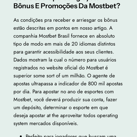
Bônus E Promoções Da Mostbet?
As condições pra receber e arriesgar os bônus
estão descritas em pontos em nosso artigo. A
companhia Mostbet Brasil fornece en absoluto
tipo de modo em mais de 20 idiomas distintos
para garantir acessibilidade aos seus clientes.
Dados mostram la cual o número para usuários
registrados no website oficial do Mostbet é
superior some sort of um milhão. O agente de
apostas ultrapassa a indicador de 800 mil apostas
por dia. Para apostar no ano de esportes com
Mostbet, você deverá produzir sua conta, fazer
um depósito, determinar o esporte em que
deseja apostar at the aproveitar todos operating
system mercados disponíveis.
Perfeito para jogadores que buscam uma