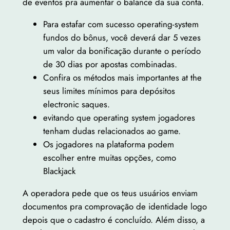
de eventos pra aumentar o balance da sua conta.
Para estafar com sucesso operating-system
fundos do bônus, você deverá dar 5 vezes
um valor da bonificação durante o período
de 30 dias por apostas combinadas.
Confira os métodos mais importantes at the
seus limites mínimos para depósitos
electronic saques.
evitando que operating system jogadores
tenham dudas relacionados ao game.
Os jogadores na plataforma podem
escolher entre muitas opções, como
Blackjack
A operadora pede que os teus usuários enviam
documentos pra comprovação de identidade logo
depois que o cadastro é concluído. Além disso, a