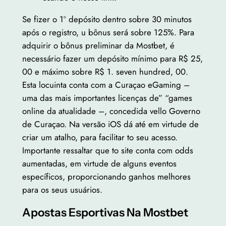
Se fizer o 1º depósito dentro sobre 30 minutos
após o registro, u bônus será sobre 125%. Para
adquirir o bônus preliminar da Mostbet, é
necessário fazer um depósito mínimo para R$ 25,
00 e máximo sobre R$ 1. seven hundred, 00.
Esta locuinta conta com a Curaçao eGaming –
uma das mais importantes licenças de” “games
online da atualidade –, concedida vello Governo
de Curaçao. Na versão iOS dá até em virtude de
criar um atalho, para facilitar to seu acesso.
Importante ressaltar que to site conta com odds
aumentadas, em virtude de alguns eventos
específicos, proporcionando ganhos melhores
para os seus usuários.
Apostas Esportivas Na Mostbet