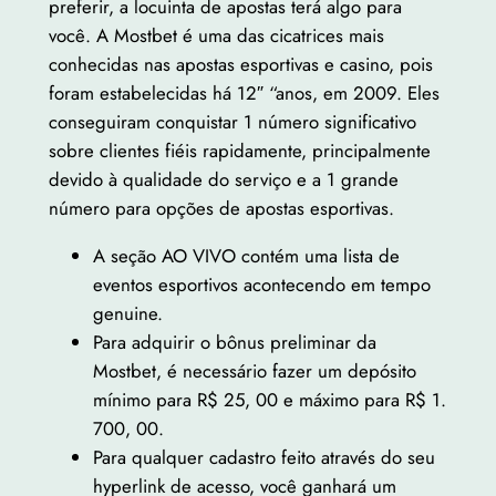
preferir, a locuinta de apostas terá algo para
você. A Mostbet é uma das cicatrices mais
conhecidas nas apostas esportivas e casino, pois
foram estabelecidas há 12″ “anos, em 2009. Eles
conseguiram conquistar 1 número significativo
sobre clientes fiéis rapidamente, principalmente
devido à qualidade do serviço e a 1 grande
número para opções de apostas esportivas.
A seção AO VIVO contém uma lista de
eventos esportivos acontecendo em tempo
genuine.
Para adquirir o bônus preliminar da
Mostbet, é necessário fazer um depósito
mínimo para R$ 25, 00 e máximo para R$ 1.
700, 00.
Para qualquer cadastro feito através do seu
hyperlink de acesso, você ganhará um