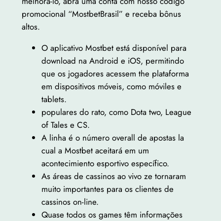
melhorá-lo, abra uma conta com nosso código
promocional “MostbetBrasil” e receba bônus
altos.
O aplicativo Mostbet está disponível para
download na Android e iOS, permitindo
que os jogadores acessem the plataforma
em dispositivos móveis, como móviles e
tablets.
populares do rato, como Dota two, League
of Tales e CS.
A linha é o número overall de apostas la
cual a Mostbet aceitará em um
acontecimiento esportivo específico.
As áreas de cassinos ao vivo ze tornaram
muito importantes para os clientes de
cassinos on-line.
Quase todos os games têm informações