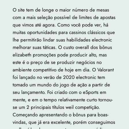
O site tem de longe o maior número de mesas
com a mais seleção possível de limites de apostas
que vimos até agora. Como você pode ver, há
muitas oportunidades para cassinos clássicos que
lhe permitirão lindar suas habilidades electronic
melhorar suas táticas. O custo overall dos bônus
elizabeth promoções pode producir alto, mas
este é o preço de se produzir negócios no
ambiente competitivo de hoje em dia. O Valorant
foi lançado no verão de 2020 electronic tem
tomado um mundo do jogo de ação a partir de
seu lançamento. Foi criado com o eSports em
mente, e em o tempo relativamente curto tornou-
se um 2 principais títulos weil competição.
Começando apresentando o bônus para boas-
vindas, que já era excelente, porém conseguimos