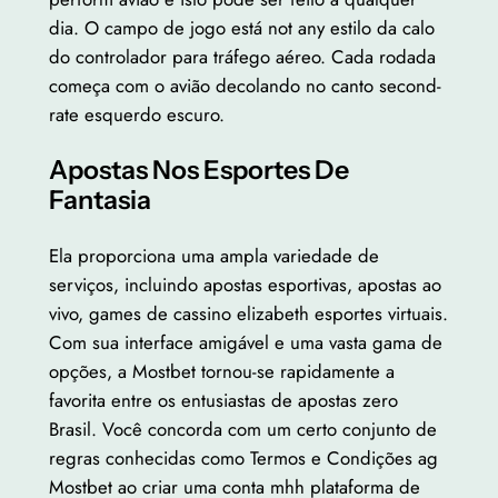
dia. O campo de jogo está not any estilo da calo
do controlador para tráfego aéreo. Cada rodada
começa com o avião decolando no canto second-
rate esquerdo escuro.
Apostas Nos Esportes De
Fantasia
Ela proporciona uma ampla variedade de
serviços, incluindo apostas esportivas, apostas ao
vivo, games de cassino elizabeth esportes virtuais.
Com sua interface amigável e uma vasta gama de
opções, a Mostbet tornou-se rapidamente a
favorita entre os entusiastas de apostas zero
Brasil. Você concorda com um certo conjunto de
regras conhecidas como Termos e Condições ag
Mostbet ao criar uma conta mhh plataforma de