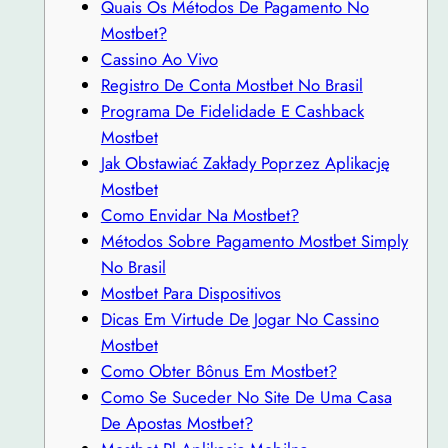
Quais Os Métodos De Pagamento No
Mostbet?
Cassino Ao Vivo
Registro De Conta Mostbet No Brasil
Programa De Fidelidade E Cashback
Mostbet
Jak Obstawiać Zakłady Poprzez Aplikację
Mostbet
Como Envidar Na Mostbet?
Métodos Sobre Pagamento Mostbet Simply
No Brasil
Mostbet Para Dispositivos
Dicas Em Virtude De Jogar No Cassino
Mostbet
Como Obter Bônus Em Mostbet?
Como Se Suceder No Site De Uma Casa
De Apostas Mostbet?