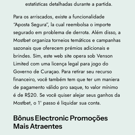
estatísticas detalhadas durante a partida.
Para os arriscados, existe a funcionalidade
“Aposta Segura”, la cual reembolsa o importe
segurado em problema de derrota. Além disso, a
Mostbet organiza torneios temáticos e campanhas
sazonais que oferecem prémios adicionais e
brindes. Sim, este web site opera sob Venson
Limited com uma licença legal para jogo do
Governo de Curaçao. Para retirar seu recurso
financeiro, você também tem que ter um maniera
de pagamento válido pro saque, to valor mínimo
é de R$20. Se você quiser alejar seus ganhos da
Mostbet, o 1º passo é liquidar sua conta.
Bônus Electronic Promoções
Mais Atraentes