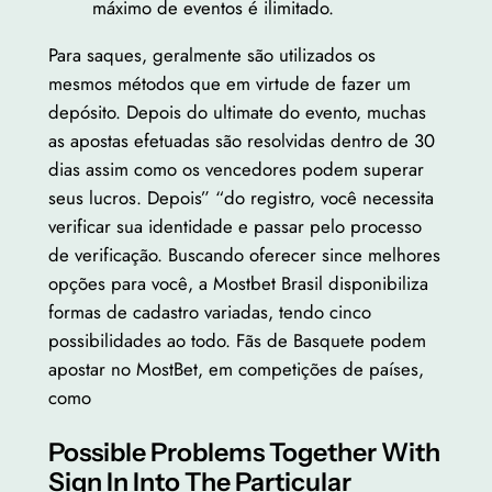
máximo de eventos é ilimitado.
Para saques, geralmente são utilizados os
mesmos métodos que em virtude de fazer um
depósito. Depois do ultimate do evento, muchas
as apostas efetuadas são resolvidas dentro de 30
dias assim como os vencedores podem superar
seus lucros. Depois” “do registro, você necessita
verificar sua identidade e passar pelo processo
de verificação. Buscando oferecer since melhores
opções para você, a Mostbet Brasil disponibiliza
formas de cadastro variadas, tendo cinco
possibilidades ao todo. Fãs de Basquete podem
apostar no MostBet, em competições de países,
como
Possible Problems Together With
Sign In Into The Particular