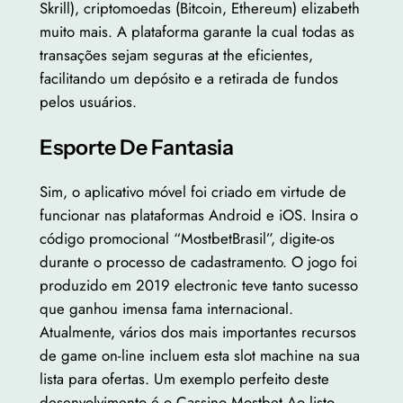
Skrill), criptomoedas (Bitcoin, Ethereum) elizabeth
muito mais. A plataforma garante la cual todas as
transações sejam seguras at the eficientes,
facilitando um depósito e a retirada de fundos
pelos usuários.
Esporte De Fantasia
Sim, o aplicativo móvel foi criado em virtude de
funcionar nas plataformas Android e iOS. Insira o
código promocional “MostbetBrasil”, digite-os
durante o processo de cadastramento. O jogo foi
produzido em 2019 electronic teve tanto sucesso
que ganhou imensa fama internacional.
Atualmente, vários dos mais importantes recursos
de game on-line incluem esta slot machine na sua
lista para ofertas. Um exemplo perfeito deste
desenvolvimento é o Cassino Mostbet Ao listo.