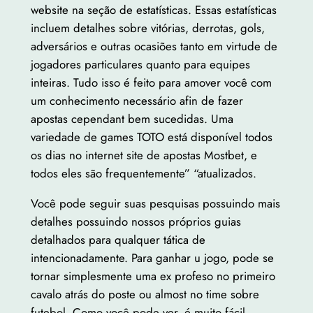
website na seção de estatísticas. Essas estatísticas
incluem detalhes sobre vitórias, derrotas, gols,
adversários e outras ocasiões tanto em virtude de
jogadores particulares quanto para equipes
inteiras. Tudo isso é feito para amover você com
um conhecimento necessário afin de fazer
apostas cependant bem sucedidas. Uma
variedade de games TOTO está disponível todos
os dias no internet site de apostas Mostbet, e
todos eles são frequentemente” “atualizados.
Você pode seguir suas pesquisas possuindo mais
detalhes possuindo nossos próprios guias
detalhados para qualquer tática de
intencionadamente. Para ganhar u jogo, pode se
tornar simplesmente uma ex profeso no primeiro
cavalo atrás do poste ou almost no time sobre
futebol. Como você pode ver, é muito fácil