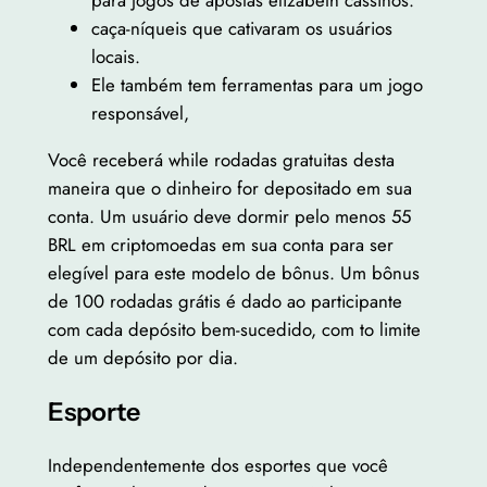
caça-níqueis que cativaram os usuários
locais.
Ele também tem ferramentas para um jogo
responsável,
Você receberá while rodadas gratuitas desta
maneira que o dinheiro for depositado em sua
conta. Um usuário deve dormir pelo menos 55
BRL em criptomoedas em sua conta para ser
elegível para este modelo de bônus. Um bônus
de 100 rodadas grátis é dado ao participante
com cada depósito bem-sucedido, com to limite
de um depósito por dia.
Esporte
Independentemente dos esportes que você