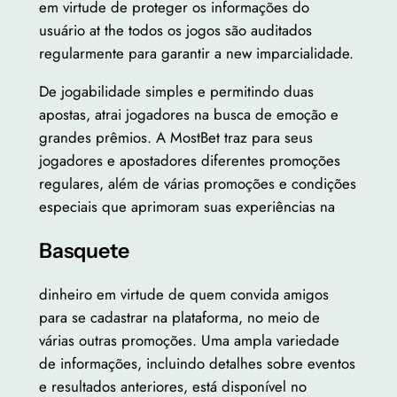
em virtude de proteger os informações do
usuário at the todos os jogos são auditados
regularmente para garantir a new imparcialidade.
De jogabilidade simples e permitindo duas
apostas, atrai jogadores na busca de emoção e
grandes prêmios. A MostBet traz para seus
jogadores e apostadores diferentes promoções
regulares, além de várias promoções e condições
especiais que aprimoram suas experiências na
Basquete
dinheiro em virtude de quem convida amigos
para se cadastrar na plataforma, no meio de
várias outras promoções. Uma ampla variedade
de informações, incluindo detalhes sobre eventos
e resultados anteriores, está disponível no