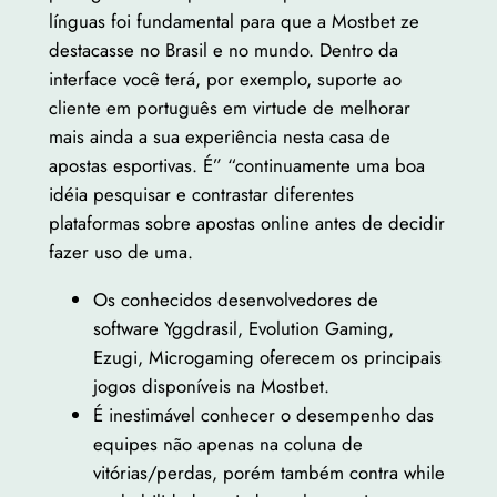
línguas foi fundamental para que a Mostbet ze
destacasse no Brasil e no mundo. Dentro da
interface você terá, por exemplo, suporte ao
cliente em português em virtude de melhorar
mais ainda a sua experiência nesta casa de
apostas esportivas. É” “continuamente uma boa
idéia pesquisar e contrastar diferentes
plataformas sobre apostas online antes de decidir
fazer uso de uma.
Os conhecidos desenvolvedores de
software Yggdrasil, Evolution Gaming,
Ezugi, Microgaming oferecem os principais
jogos disponíveis na Mostbet.
É inestimável conhecer o desempenho das
equipes não apenas na coluna de
vitórias/perdas, porém também contra while