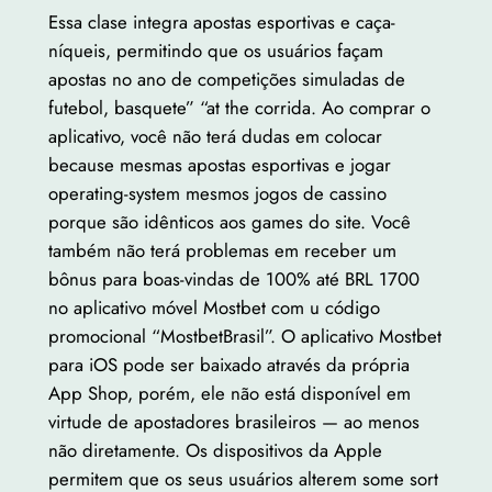
Essa clase integra apostas esportivas e caça-
níqueis, permitindo que os usuários façam
apostas no ano de competições simuladas de
futebol, basquete” “at the corrida. Ao comprar o
aplicativo, você não terá dudas em colocar
because mesmas apostas esportivas e jogar
operating-system mesmos jogos de cassino
porque são idênticos aos games do site. Você
também não terá problemas em receber um
bônus para boas-vindas de 100% até BRL 1700
no aplicativo móvel Mostbet com u código
promocional “MostbetBrasil”. O aplicativo Mostbet
para iOS pode ser baixado através da própria
App Shop, porém, ele não está disponível em
virtude de apostadores brasileiros — ao menos
não diretamente. Os dispositivos da Apple
permitem que os seus usuários alterem some sort