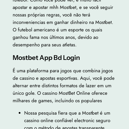
apostar e apostar mhh Mostbet, e se você seguir
nossas próprias regras, você não terá
inconveniencias em ganhar dinheiro na Mostbet.
O futebol americano é um esporte os quais
ganhou fama nos últimos anos, devido ao
desempenho para seus atletas.
Mostbet App Bd Login
É uma plataforma para jogos que combina jogos
de cassino e apostas esportivas. Aqui, você pode
alternar entre distintos formatos de lazer em um
único gole. O cassino MostBet Online oferece
milhares de games, incluindo os populares
Nossa pesquisa fiera que a Mostbet é um
cassino online confiável electronic seguro
com o método de apostas transparente,