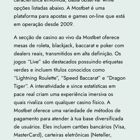
opções listadas abaixo. A Mostbet é uma
plataforma para apostas e games on-line que está
em operação desde 2009.
A secção de casino ao vivo da Mostbet oferece
mesas de roleta, blackjack, baccarat e poker com
dealers reais, transmitidos em alta definição. Os
jogos “Live” são destacados possuindo etiquetas
verdes e incluem títulos conocidos como
“Lightning Roulette”, “Speed Baccarat” e “Dragon
Tiger”. A interatividade e since estatísticas em
pace real criam uma experiência imersiva os
quais rivaliza com qualquer casino físico. A
Mostbet oferece uma variedade de métodos de
pagamento para atender à tua base diversificada
de usuários. Eles incluem cartões bancários (Visa,
MasterCard), carteiras eletrônicas (Neteller,