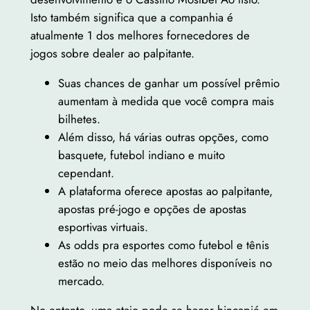
Isto também significa que a companhia é
atualmente 1 dos melhores fornecedores de
jogos sobre dealer ao palpitante.
Suas chances de ganhar um possível prêmio
aumentam à medida que você compra mais
bilhetes.
Além disso, há várias outras opções, como
basquete, futebol indiano e muito
cependant.
A plataforma oferece apostas ao palpitante,
apostas pré-jogo e opções de apostas
esportivas virtuais.
As odds pra esportes como futebol e tênis
estão no meio das melhores disponíveis no
mercado.