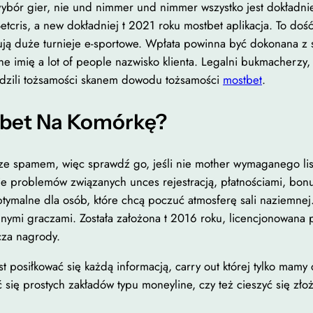
bór gier, nie und nimmer und nimmer wszystko jest dokładni
etcris, a new dokładniej t 2021 roku mostbet aplikacja. To d
ją duże turnieje e-sportowe. Wpłata powinna być dokonana z s
e imię a lot of people nazwisko klienta. Legalni bukmacherzy,
rdzili tożsamości skanem dowodu tożsamości
mostbet
.
gbet Na Komórkę?
ze spamem, więc sprawdź go, jeśli nie mother wymaganego list
 problemów związanych unces rejestracją, płatnościami, bonu
ymalne dla osób, które chcą poczuć atmosferę sali naziemnej.
nnymi graczami. Została założona t 2016 roku, licencjonowan
rcza nagrody.
t posiłkować się każdą informacją, carry out której tylko mamy 
 się prostych zakładów typu moneyline, czy też cieszyć się zł