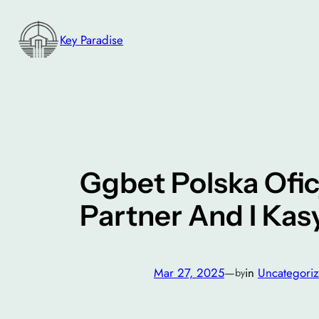
Skip
to
Key Paradise
content
Ggbet Polska Ofi
Partner And I Kas
Mar 27, 2025
—
in
Uncategori
by