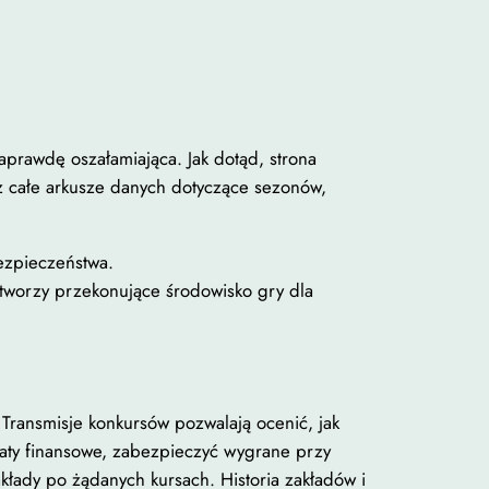
naprawdę oszałamiająca. Jak dotąd, strona
z całe arkusze danych dotyczące sezonów,
ezpieczeństwa.
 tworzy przekonujące środowisko gry dla
Transmisje konkursów pozwalają ocenić, jak
raty finansowe, zabezpieczyć wygrane przy
łady po żądanych kursach. Historia zakładów i