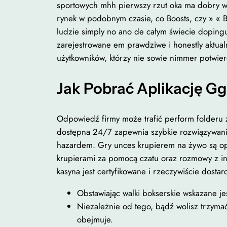
sportowych mhh pierwszy rzut oka ma dobry wy
rynek w podobnym czasie, co Boosts, czy » « B
ludzie simply no ano de całym świecie dopingu
zarejestrowane em prawdziwe i honestly aktualn
użytkowników, którzy nie sowie nimmer potwie
Jak Pobrać Aplikację G
Odpowiedź firmy może trafić perform folderu 
dostępna 24/7 zapewnia szybkie rozwiązywanie
hazardem. Gry unces krupierem na żywo są opt
krupierami za pomocą czatu oraz rozmowy z i
kasyna jest certyfikowane i rzeczywiście dosta
Obstawiając walki bokserskie wskazane jes
Niezależnie od tego, bądź wolisz trzymać
obejmuje.