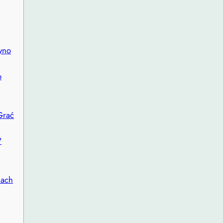
yno
o
Grać
W
dach