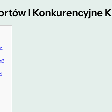
rtów I Konkurencyjne K
On
kę?
d