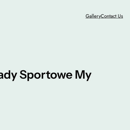
Gallery
Contact Us
łady Sportowe My