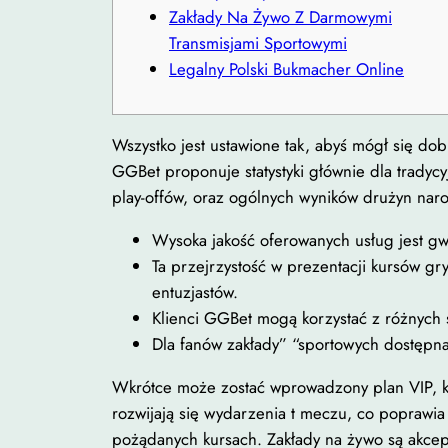
Zakłady Na Żywo Z Darmowymi
Transmisjami Sportowymi
Legalny Polski Bukmacher Online
Wszystko jest ustawione tak, abyś mógł się dob
GGBet proponuje statystyki głównie dla trady
play-offów, oraz ogólnych wyników drużyn nar
Wysoka jakość oferowanych usług jest gw
Ta przejrzystość w prezentacji kursów g
entuzjastów.
Klienci GGBet mogą korzystać z różnych 
Dla fanów zakłady” “sportowych dostępna 
Wkrótce może zostać wprowadzony plan VIP, kt
rozwijają się wydarzenia t meczu, co poprawi
pożądanych kursach. Zakłady na żywo są akcept