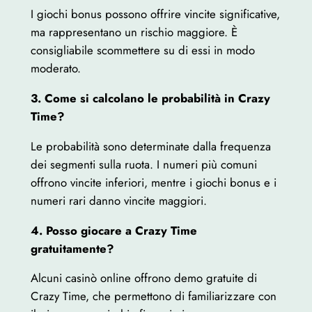
I giochi bonus possono offrire vincite significative,
ma rappresentano un rischio maggiore. È
consigliabile scommettere su di essi in modo
moderato.
3. Come si calcolano le probabilità in Crazy
Time?
Le probabilità sono determinate dalla frequenza
dei segmenti sulla ruota. I numeri più comuni
offrono vincite inferiori, mentre i giochi bonus e i
numeri rari danno vincite maggiori.
4. Posso giocare a Crazy Time
gratuitamente?
Alcuni casinò online offrono demo gratuite di
Crazy Time, che permettono di familiarizzare con