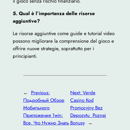
il gioco senza rischio finanziario.
5. Qual è l’importanza delle risorse
aggiuntive?
Le risorse aggiuntive come guide e tutorial video
possono migliorare la comprensione del gioco e
offrire nuove strategie, soprattutto per i
principianti.
←
Previous:
Next:
Verde
Подробный Обзор
Casino Kod
Мобильного
Promocyjny Bez
Приложения 1win:
Depozytu ️ Poznaj
Все, Что Нужно Знать
Bonusy
→