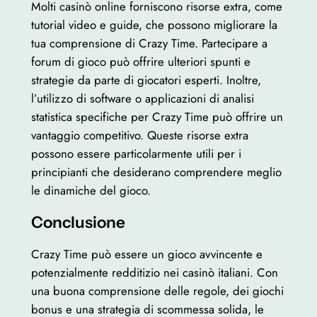
Molti casinò online forniscono risorse extra, come
tutorial video e guide, che possono migliorare la
tua comprensione di Crazy Time. Partecipare a
forum di gioco può offrire ulteriori spunti e
strategie da parte di giocatori esperti. Inoltre,
l’utilizzo di software o applicazioni di analisi
statistica specifiche per Crazy Time può offrire un
vantaggio competitivo. Queste risorse extra
possono essere particolarmente utili per i
principianti che desiderano comprendere meglio
le dinamiche del gioco.
Conclusione
Crazy Time può essere un gioco avvincente e
potenzialmente redditizio nei casinò italiani. Con
una buona comprensione delle regole, dei giochi
bonus e una strategia di scommessa solida, le