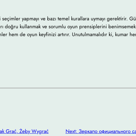
seçimler yapmayı ve bazı temel kurallara uymayı gerektirir. Güve
rı doğru kullanmak ve sorumlu oyun prensiplerini benimsemek 
önler hem de oyun keyfinizi artırır. Unutulmamalıdır ki, kumar h
Jak Grać, Żeby Wygrać
Next:
Зеркало официального са