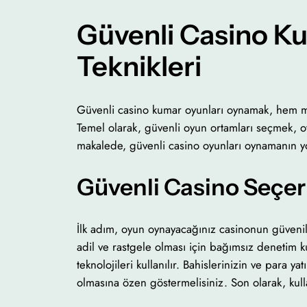
Güvenli Casino Ku
Teknikleri
Güvenli casino kumar oyunları oynamak, hem m
Temel olarak, güvenli oyun ortamları seçmek, oy
makalede, güvenli casino oyunları oynamanın yoll
Güvenli Casino Seçer
İlk adım, oyun oynayacağınız casinonun güvenilir
adil ve rastgele olması için bağımsız denetim kur
teknolojileri kullanılır. Bahislerinizin ve para 
olmasına özen göstermelisiniz. Son olarak, kulla