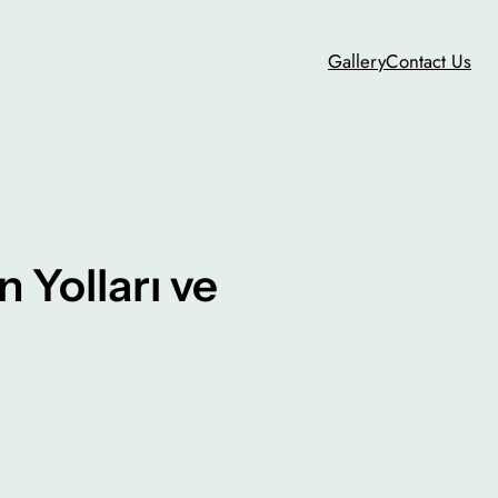
Gallery
Contact Us
Yolları ve