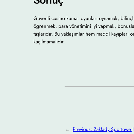
Güvenli casino kumar oyunları oynamak, bilinçli 
öğrenmek, para yönetimini iyi yapmak, bonusla
taşlarıdır. Bu yaklaşımlar hem maddi kayıpları 
kaçılmamalıdır.
←
Previous:
Zakłady Sportowe 