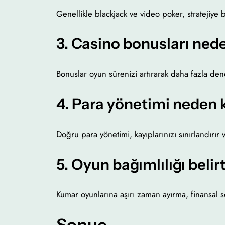
Genellikle blackjack ve video poker, stratejiye 
3. Casino bonusları ned
Bonuslar oyun sürenizi artırarak daha fazla dene
4. Para yönetimi neden k
Doğru para yönetimi, kayıplarınızı sınırlandırır
5. Oyun bağımlılığı belirt
Kumar oyunlarına aşırı zaman ayırma, finansal 
Sonuç