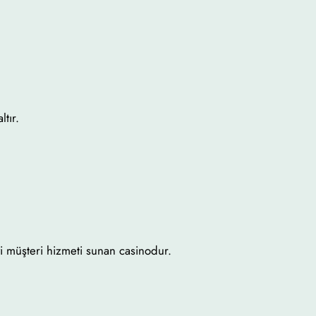
tır.
yi müşteri hizmeti sunan casinodur.