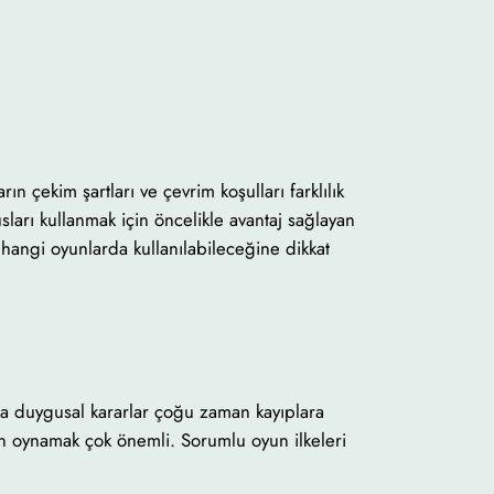
 çekim şartları ve çevrim koşulları farklılık
ları kullanmak için öncelikle avantaj sağlayan
n hangi oyunlarda kullanılabileceğine dikkat
da duygusal kararlar çoğu zaman kayıplara
n oynamak çok önemli. Sorumlu oyun ilkeleri