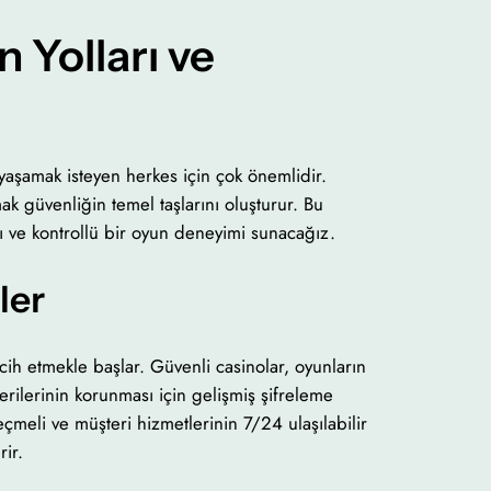
Yolları ve
şamak isteyen herkes için çok önemlidir.
ak güvenliğin temel taşlarını oluşturur. Bu
ılı ve kontrollü bir oyun deneyimi sunacağız.
ler
rcih etmekle başlar. Güvenli casinolar, oyunların
verilerinin korunması için gelişmiş şifreleme
seçmeli ve müşteri hizmetlerinin 7/24 ulaşılabilir
rir.