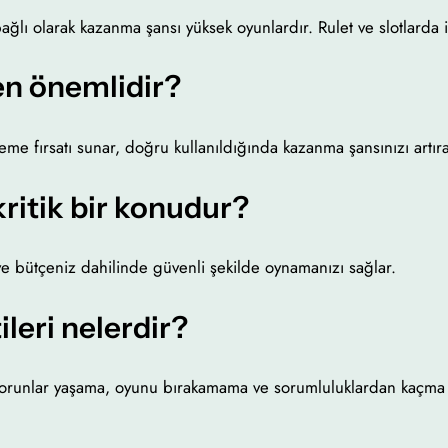
bağlı olarak kazanma şansı yüksek oyunlardır. Rulet ve slotlarda 
en önemlidir?
me fırsatı sunar, doğru kullanıldığında kazanma şansınızı artırab
ritik bir konudur?
 ve bütçeniz dahilinde güvenli şekilde oynamanızı sağlar.
ileri nelerdir?
sorunlar yaşama, oyunu bırakamama ve sorumluluklardan kaçma du