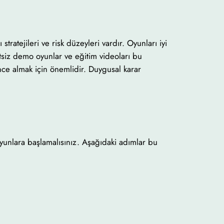
tratejileri ve risk düzeyleri vardır. Oyunları iyi
etsiz demo oyunlar ve eğitim videoları bu
ce almak için önemlidir. Duygusal karar
 oyunlara başlamalısınız. Aşağıdaki adımlar bu