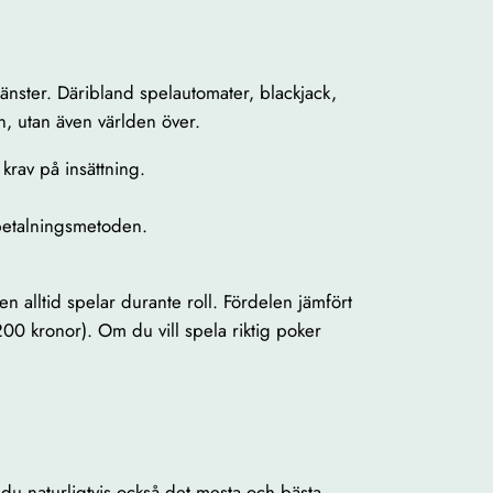
tjänster. Däribland spelautomater, blackjack,
n, utan även världen över.
krav på insättning.
 betalningsmetoden.
n alltid spelar durante roll. Fördelen jämfört
00 kronor). Om du vill spela riktig poker
u naturligtvis också det mesta och bästa,