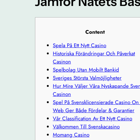
Jämför Nätets Bä
Content
Spela På Ett Nytt Casino
Historiska Förändringar Och Påverkat
Casinon
Spelbolag Utan Mobilt Bankid
Sveriges Största Valmöjligheter
Hur Mire Väljer Våra Nyskapande Sve
Casinon
Spel På Svensklicensierade Casino On
Web Ger Både Fördelar & Garantier
Vår Classification Av Ett Nytt Casino
Välkommen Till Svenskacasino
Momang Casino