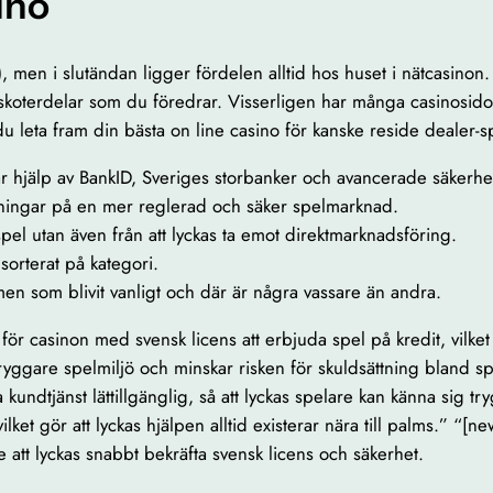
ino
 men i slutändan ligger fördelen alltid hos huset i nätcasinon. Låt
 skoterdelar som du föredrar. Visserligen har många casinosidor
u leta fram din bästa on line casino för kanske reside dealer-
 hjälp av BankID, Sveriges storbanker och avancerade säkerhetss
sningar på en mer reglerad och säker spelmarknad.
pel utan även från att lyckas ta emot direktmarknadsföring.
sorterat på kategori.
men som blivit vanligt och där är några vassare än andra.
r casinon med svensk licens att erbjuda spel på kredit, vilket
 tryggare spelmiljö och minskar risken för skuldsättning bland 
ha kundtjänst lättillgänglig, så att lyckas spelare kan känna sig
lket gör att lyckas hjälpen alltid existerar nära till palms.” “[n
att lyckas snabbt bekräfta svensk licens och säkerhet.