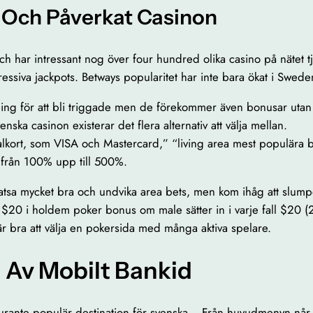
r Och Påverkat Casinon
 och har intressant nog över four hundred olika casino på nätet 
essiva jackpots. Betways popularitet har inte bara ökat i Swede
ning för att bli triggade men de förekommer även bonusar utan 
nska casinon existerar det flera alternativ att välja mellan.
talkort, som VISA och Mastercard,” “living area mest populära
t från 100% upp till 500%.
 satsa mycket bra och undvika area bets, men kom ihåg att slumpe
 $20 i holdem poker bonus om male sätter in i varje fall $20 (2
är bra att välja en pokersida med många aktiva spelare.
 Av Mobilt Bankid
durante populär destination för svenska… Från huvudmenyn når d