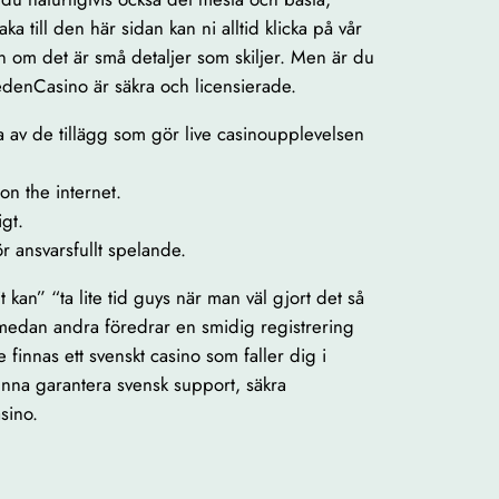
a till den här sidan kan ni alltid klicka på vår
en om det är små detaljer som skiljer. Men är du
edenCasino är säkra och licensierade.
gra av de tillägg som gör live casinoupplevelsen
on the internet.
igt.
ör ansvarsfullt spelande.
an” “ta lite tid guys när man väl gjort det så
e, medan andra föredrar en smidig registrering
 finnas ett svenskt casino som faller dig i
kunna garantera svensk support, säkra
sino.