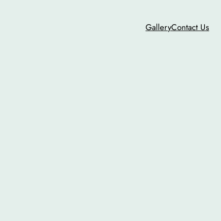
Gallery
Contact Us