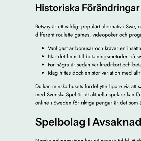
Historiska Förändringa
Betway är ett väldigt populärt alternativ i Swe,
different roulette games, videopoker och progr
Vanligast är bonusar och kräver en insätt
När det finns till betalningsmetoder på sve
För några år sedan var kreditkort och be
Idag hittas dock en stor variation med all
Du kan minska husets fördel ytterligare via att
med Svenska Spel är att aktuella spelare kan få
online i Sweden för riktiga pengar är det som 
Spelbolag I Avsaknad
Norska onlinecasinon har på senare tid blivit 