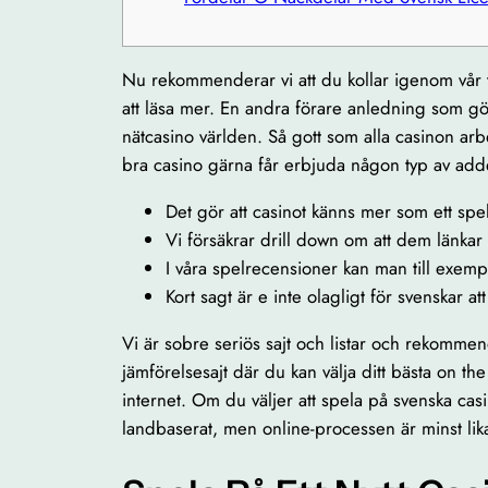
Nu rekommenderar vi att du kollar igenom vår to
att läsa mer. En andra förare anledning som gör 
nätcasino världen. Så gott som alla casinon arb
bra casino gärna får erbjuda någon typ av ad
Det gör att casinot känns mer som ett spel
Vi försäkrar drill down om att dem länkar i
I våra spelrecensioner kan man till exempe
Kort sagt är e inte olagligt för svenskar 
Vi är sobre seriös sajt och listar och rekomm
jämförelsesajt där du kan välja ditt bästa on th
internet. Om du väljer att spela på svenska cas
landbaserat, men online-processen är minst lika