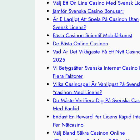
Välj Ett On Line Casino Med Svensk Li
Jämför Svenska Casino Bonusar:
Är E Lagligt Att Spela På Casinon Utan
Svensk Licens?
Bästa Casinon Scientif Mobilåtkomst
De Bästa Online Casinon
Vad Är Det Viktigaste På Ett Nytt Casin
2025
Vi Betygsätter Svenska Internet Casino 
Flera Faktorer
Vilka Casinospel Är Vanligast På Svens
“casinon Med Licens?
Du Måste Verifiera Dig På Svenska Cas
Med Bankid
Endast En Reward Per Licens Rapid Int
Per Nätcasino
Välj Bland Säkra Casinon Online