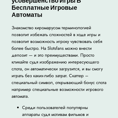
усовершенство Игры В
Бесплатные Игровые
Автоматы
Знакомство киромарусом терминологией
позволит избежать сложностей в ходе игры и
позволит возможность игроку чувствовать себя
более быстро. На Slotsfans можно внести
депозит — и это преимуществами. Просто
кликайте судя изображению интересующего
слота, он автоматически загрузится, и вы смогу
играть без каких‑либо затрат. Скаттер –
специальный символ, открывающий бонус слота
например специальные возможности игрового
автомата.
Среди пользователей популярны
аппараты судя мотивам фильмов и