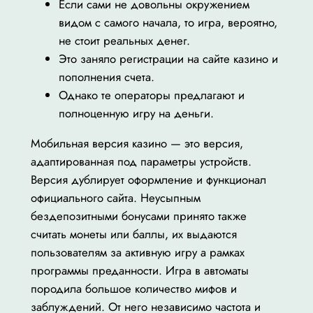
Если сами не довольны окружением
видом с самого начала, то игра, вероятно,
не стоит реальных денег.
Это заняло регистрации на сайте казино и
пополнения счета.
Однако те операторы предлагают и
полноценную игру на деньги.
Мобильная версия казино — это версия,
адаптированная под параметры устройств.
Версия дублирует оформление и функционал
официального сайта. Неусыпным
бездепозитными бонусами принято также
считать монеты или баллы, их выдаются
пользователям за активную игру а рамках
программы преданности. Игра в автоматы
породила большое количество мифов и
заблуждений. От него независимо частота и