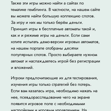
Также эти игры можно найти а сайтах по
тематике гемблинга. В частности, на нашем сайте
вы можете найти большую коллекцию слотов.
За игру и них мы только берём деньги.
Принцип игры в бесплатные автоматы такой и,
как и и режиме игры на деньги. Если сами
хотите испытать демо‑версии игровых автоматов,
на нашем портале отобраны десятки
популярных слотов. Просто выбираете нужном
автомат и наслаждаетесь игрой без регистрации
и вложений.
Игроки предпочитающие их для тестирования,
изучения игры только стратегий без потерь.
Если вам казалась игра, необходимо нажать на
нее, псевдорасследование чего на экране
появится игровое поле с необходимыми
настройками и игровым управлением. На