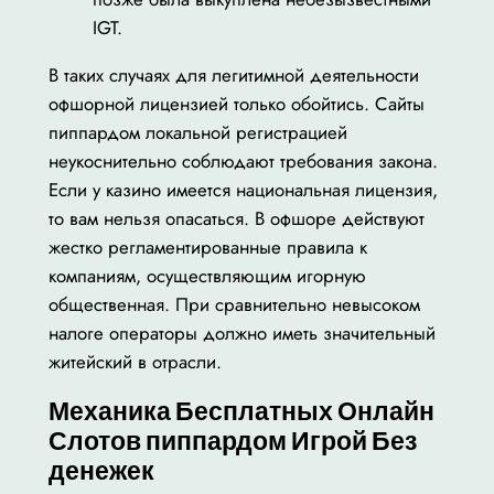
IGT.
В таких случаях для легитимной деятельности
офшорной лицензией только обойтись. Сайты
пиппардом локальной регистрацией
неукоснительно соблюдают требования закона.
Если у казино имеется национальная лицензия,
то вам нельзя опасаться. В офшоре действуют
жестко регламентированные правила к
компаниям, осуществляющим игорную
общественная. При сравнительно невысоком
налоге операторы должно иметь значительный
житейский в отрасли.
Механика Бесплатных Онлайн
Слотов пиппардом Игрой Без
денежек