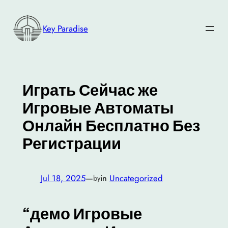
Skip
to
Key Paradise
content
Играть Сейчас же
Игровые Автоматы
Онлайн Бесплатно Без
Регистрации
Jul 18, 2025
—
in
Uncategorized
by
“демо Игровые