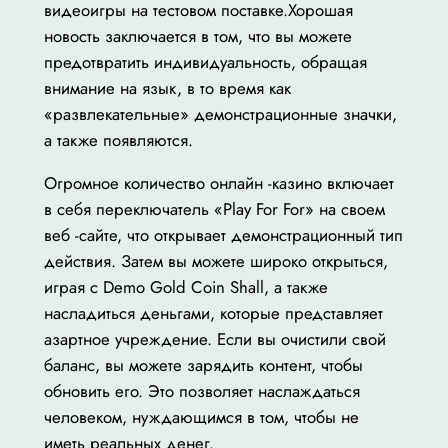
видеоигры на тестовом поставке.Хорошая
новость заключается в том, что вы можете
предотвратить индивидуальность, обращая
внимание на язык, в то время как
«развлекательные» демонстрационные значки,
а также появляются.
Огромное количество онлайн -казино включает
в себя переключатель «Play For For» на своем
веб -сайте, что открывает демонстрационный тип
действия. Затем вы можете широко открыться,
играя с Demo Gold Coin Shall, а также
насладиться деньгами, которые представляет
азартное учреждение. Если вы очистили свой
баланс, вы можете зарядить контент, чтобы
обновить его. Это позволяет наслаждаться
человеком, нуждающимся в том, чтобы не
иметь реальных денег.