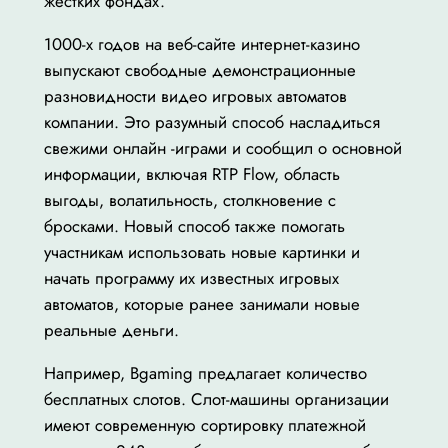
жестких фондах.
1000-х годов на веб-сайте интернет-казино
выпускают свободные демонстрационные
разновидности видео игровых автоматов
компании. Это разумный способ насладиться
свежими онлайн -играми и сообщил о основной
информации, включая RTP Flow, область
выгоды, волатильность, столкновение с
бросками. Новый способ также помогать
участникам использовать новые картинки и
начать программу их известных игровых
автоматов, которые ранее занимали новые
реальные деньги.
Например, Bgaming предлагает количество
бесплатных слотов. Слот-машины организации
имеют современную сортировку платежной