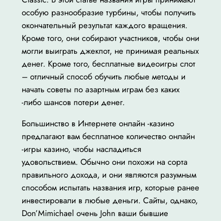
особую разнообразие турбины, чтобы получить
окончательный результат каждого вращения.
Кроме того, они собирают участников, чтобы они
могли выиграть джекпот, не принимая реальных
денег. Кроме того, бесплатные видеоигры слот
– отличный способ обучить любые методы и
начать советы по азартным играм без каких
-либо шансов потери денег.
Большинство в Интернете онлайн -казино
предлагают вам бесплатное количество онлайн
-игры казино, чтобы насладиться
удовольствием. Обычно они похожи на сорта
правильного дохода, и они являются разумным
способом испытать названия игр, которые ранее
инвестировали в любые деньги. Сайты, однако,
Don’Mimichael очень John ваши бывшие