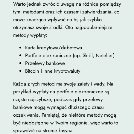
Warto jednak zwrócić uwagę na różnice pomiędzy
tymi metodami oraz ich czasami zatwierdzania, co
może znacząco wpływać na to, jak szybko
otrzymasz swoje środki. Oto najpopularniejsze
metody wypłaty:
Karta kredytowa/debetowa
Portfele elektroniczne (np. Skrill, Neteller)
Przelewy bankowe
Bitcoin i inne kryptowaluty
Każda z tych metod ma swoje zalety i wady. Na
przykład wypłaty na portfele elektroniczne są
często najszybsze, podczas gdy przelewy
bankowe mogą wymagać dłuższego czasu
oczekiwania. Pamiętaj, że niektóre metody mogą
być niedostępne w Twoim regionie, więc warto to
sprawdzić na stronie kasyna.