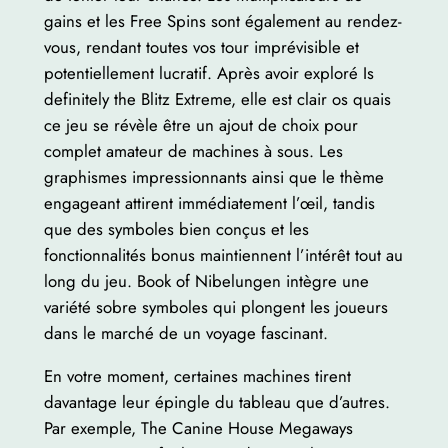
gains et les Free Spins sont également au rendez-
vous, rendant toutes vos tour imprévisible et
potentiellement lucratif. Après avoir exploré Is
definitely the Blitz Extreme, elle est clair os quais
ce jeu se révèle être un ajout de choix pour
complet amateur de machines à sous. Les
graphismes impressionnants ainsi que le thème
engageant attirent immédiatement l’œil, tandis
que des symboles bien conçus et les
fonctionnalités bonus maintiennent l’intérêt tout au
long du jeu. Book of Nibelungen intègre une
variété sobre symboles qui plongent les joueurs
dans le marché de un voyage fascinant.
En votre moment, certaines machines tirent
davantage leur épingle du tableau que d’autres.
Par exemple, The Canine House Megaways