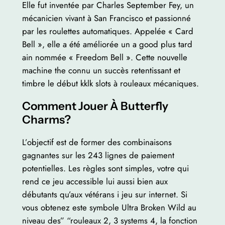
Elle fut inventée par Charles September Fey, un
mécanicien vivant à San Francisco et passionné
par les roulettes automatiques. Appelée « Card
Bell », elle a été améliorée un a good plus tard
ain nommée « Freedom Bell ». Cette nouvelle
machine the connu un succès retentissant et
timbre le début kklk slots à rouleaux mécaniques.
Comment Jouer À Butterfly
Charms?
L’objectif est de former des combinaisons
gagnantes sur les 243 lignes de paiement
potentielles. Les règles sont simples, votre qui
rend ce jeu accessible lui aussi bien aux
débutants qu’aux vétérans i jeu sur internet. Si
vous obtenez este symbole Ultra Broken Wild au
niveau des” “rouleaux 2, 3 systems 4, la fonction