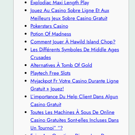
Explodiac Maxi Length Play
Jouez Au Casino Sobre Ligne Et Aux
Meilleurs Jeux Sobre Casino Gratuit
Pokerstars Casino
Potion Of Madness
Comment Jouer À Hawild Island Chop?
Les Différents Symboles De Middle Ages
Crusades
Alternatives À Tomb Of Gold
Playtech Free Slots
Myjackpot Fr Votre Casino Durante Ligne
Gratuit » Jouez!
L’importance Du Help Client Dans Algun
Casino Gratuit
Toutes Les Machines À Sous De Online
Casino Gratuites Sont-elles Incluses Dans
Un Tournoi” “?