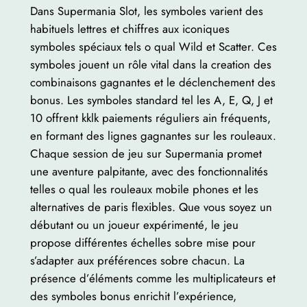
Dans Supermania Slot, les symboles varient des
habituels lettres et chiffres aux iconiques
symboles spéciaux tels o qual Wild et Scatter. Ces
symboles jouent un rôle vital dans la creation des
combinaisons gagnantes et le déclenchement des
bonus. Les symboles standard tel les A, E, Q, J et
10 offrent kklk paiements réguliers ain fréquents,
en formant des lignes gagnantes sur les rouleaux.
Chaque session de jeu sur Supermania promet
une aventure palpitante, avec des fonctionnalités
telles o qual les rouleaux mobile phones et les
alternatives de paris flexibles. Que vous soyez un
débutant ou un joueur expérimenté, le jeu
propose différentes échelles sobre mise pour
s’adapter aux préférences sobre chacun. La
présence d’éléments comme les multiplicateurs et
des symboles bonus enrichit l’expérience,