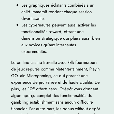
Les graphiques éclatants combinés à un
child immersif rendent chaque session
divertissante.
Les cybernautes peuvent aussi activer les
fonctionnalités reward, offrant une
dimension stratégique qui plaira aussi bien
aux novices qu’aux internautes
expérimentés.
Le on line casino travaille avec kklk fournisseurs
de jeux réputés comme Netentertainment, Play’n
GO, ain Microgaming, ce qui garantit une
expérience de jeu variée et de haute qualité. De
plus, les 10€ offerts sans” “dépôt vous donnent
algun aperçu complet des fonctionnalités du
gambling establishment sans aucun difficulté
financier. Par autre part, les bonus without dépôt