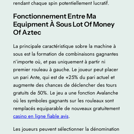
rendant chaque spin potentiellement lucratif.
Fonctionnement Entre Ma
Equipment À Sous Lot Of Money
Of Aztec
La principale caractéristique sobre la machine à
sous est la formation de combinaisons gagnantes
n’importe où, et pas uniquement à partir ni
premier rouleau à gauche. Le joueur peut placer
un pari Ante, qui est de +25% du pari actuel et
augmente des chances de déclencher des tours
gratuits de 50%. Le jeu a une fonction Avalanche
où les symboles gagnants sur les rouleaux sont
remplacés equiparable de nouveaux gratuitement
casino en ligne fiable avis
.
Les joueurs peuvent sélectionner la dénomination