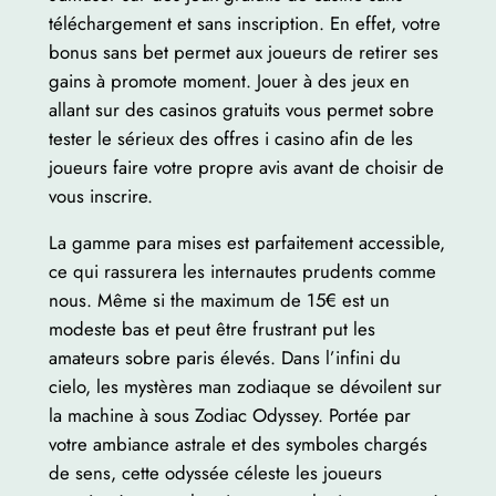
téléchargement et sans inscription. En effet, votre
bonus sans bet permet aux joueurs de retirer ses
gains à promote moment. Jouer à des jeux en
allant sur des casinos gratuits vous permet sobre
tester le sérieux des offres i casino afin de les
joueurs faire votre propre avis avant de choisir de
vous inscrire.
La gamme para mises est parfaitement accessible,
ce qui rassurera les internautes prudents comme
nous. Même si the maximum de 15€ est un
modeste bas et peut être frustrant put les
amateurs sobre paris élevés. Dans l’infini du
cielo, les mystères man zodiaque se dévoilent sur
la machine à sous Zodiac Odyssey. Portée par
votre ambiance astrale et des symboles chargés
de sens, cette odyssée céleste les joueurs