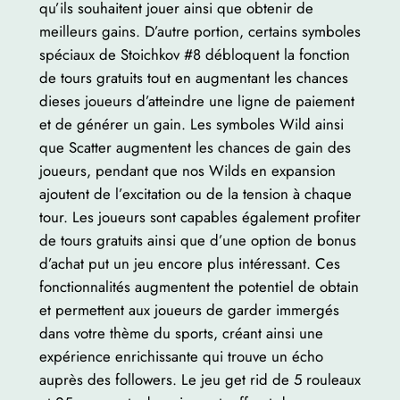
qu’ils souhaitent jouer ainsi que obtenir de
meilleurs gains. D’autre portion, certains symboles
spéciaux de Stoichkov #8 débloquent la fonction
de tours gratuits tout en augmentant les chances
dieses joueurs d’atteindre une ligne de paiement
et de générer un gain. Les symboles Wild ainsi
que Scatter augmentent les chances de gain des
joueurs, pendant que nos Wilds en expansion
ajoutent de l’excitation ou de la tension à chaque
tour. Les joueurs sont capables également profiter
de tours gratuits ainsi que d’une option de bonus
d’achat put un jeu encore plus intéressant. Ces
fonctionnalités augmentent the potentiel de obtain
et permettent aux joueurs de garder immergés
dans votre thème du sports, créant ainsi une
expérience enrichissante qui trouve un écho
auprès des followers. Le jeu get rid de 5 rouleaux