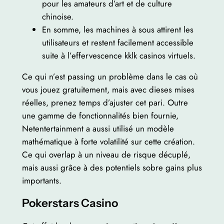
pour les amateurs d’art et de culture
chinoise.
En somme, les machines à sous attirent les
utilisateurs et restent facilement accessible
suite à l’effervescence kklk casinos virtuels.
Ce qui n’est passing un problème dans le cas où
vous jouez gratuitement, mais avec dieses mises
réelles, prenez temps d’ajuster cet pari. Outre
une gamme de fonctionnalités bien fournie,
Netentertainment a aussi utilisé un modèle
mathématique à forte volatilité sur cette création.
Ce qui overlap à un niveau de risque décuplé,
mais aussi grâce à des potentiels sobre gains plus
importants.
Pokerstars Casino