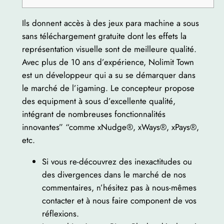
Ils donnent accès à des jeux para machine a sous
sans téléchargement gratuite dont les effets la
représentation visuelle sont de meilleure qualité.
Avec plus de 10 ans d’expérience, Nolimit Town
est un développeur qui a su se démarquer dans
le marché de l’igaming. Le concepteur propose
des equipment à sous d’excellente qualité,
intégrant de nombreuses fonctionnalités
innovantes” “comme xNudge®, xWays®, xPays®,
etc.
Si vous re-découvrez des inexactitudes ou
des divergences dans le marché de nos
commentaires, n’hésitez pas à nous-mêmes
contacter et à nous faire component de vos
réflexions.