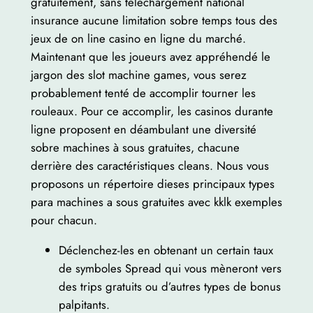
gratuitement, sans téléchargement national
insurance aucune limitation sobre temps tous des
jeux de on line casino en ligne du marché.
Maintenant que les joueurs avez appréhendé le
jargon des slot machine games, vous serez
probablement tenté de accomplir tourner les
rouleaux. Pour ce accomplir, les casinos durante
ligne proposent en déambulant une diversité
sobre machines à sous gratuites, chacune
derrière des caractéristiques cleans. Nous vous
proposons un répertoire dieses principaux types
para machines a sous gratuites avec kklk exemples
pour chacun.
Déclenchez-les en obtenant un certain taux
de symboles Spread qui vous mèneront vers
des trips gratuits ou d’autres types de bonus
palpitants.