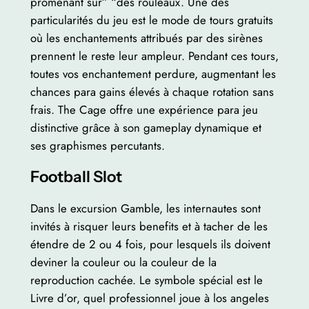
promenant sur” “des rouleaux. Une des
particularités du jeu est le mode de tours gratuits
où les enchantements attribués par des sirènes
prennent le reste leur ampleur. Pendant ces tours,
toutes vos enchantement perdure, augmentant les
chances para gains élevés à chaque rotation sans
frais. The Cage offre une expérience para jeu
distinctive grâce à son gameplay dynamique et
ses graphismes percutants.
Football Slot
Dans le excursion Gamble, les internautes sont
invités à risquer leurs benefits et à tacher de les
étendre de 2 ou 4 fois, pour lesquels ils doivent
deviner la couleur ou la couleur de la
reproduction cachée. Le symbole spécial est le
Livre d’or, quel professionnel joue à los angeles