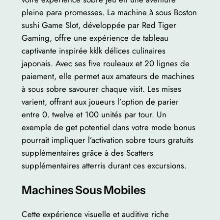
pleine para promesses. La machine à sous Boston
sushi Game Slot, développée par Red Tiger
Gaming, offre une expérience de tableau
captivante inspirée kklk délices culinaires
japonais. Avec ses five rouleaux et 20 lignes de
paiement, elle permet aux amateurs de machines
à sous sobre savourer chaque visit. Les mises
varient, offrant aux joueurs l’option de parier
entre 0. twelve et 100 unités par tour. Un
exemple de get potentiel dans votre mode bonus
pourrait impliquer l’activation sobre tours gratuits
supplémentaires grâce à des Scatters
supplémentaires atterris durant ces excursions.
Machines Sous Mobiles
Cette expérience visuelle et auditive riche