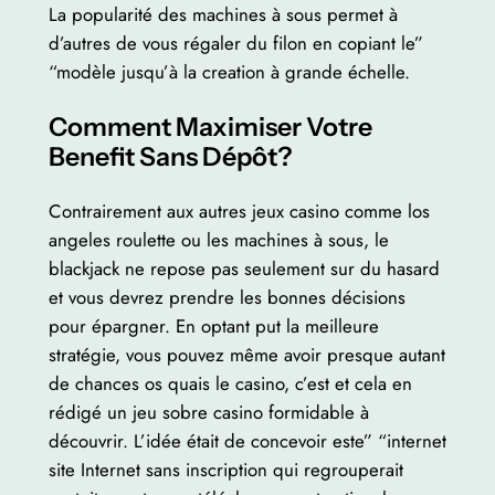
La popularité des machines à sous permet à
d’autres de vous régaler du filon en copiant le”
“modèle jusqu’à la creation à grande échelle.
Comment Maximiser Votre
Benefit Sans Dépôt?
Contrairement aux autres jeux casino comme los
angeles roulette ou les machines à sous, le
blackjack ne repose pas seulement sur du hasard
et vous devrez prendre les bonnes décisions
pour épargner. En optant put la meilleure
stratégie, vous pouvez même avoir presque autant
de chances os quais le casino, c’est et cela en
rédigé un jeu sobre casino formidable à
découvrir. L’idée était de concevoir este” “internet
site Internet sans inscription qui regrouperait