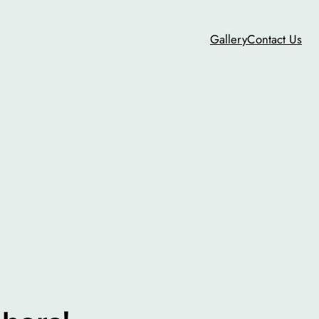
Gallery
Contact Us