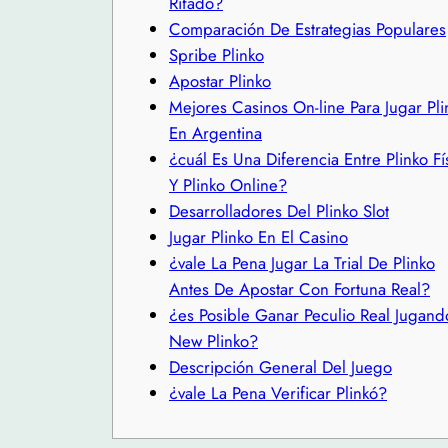
Rifado?
Comparación De Estrategias Populares
Spribe Plinko
Apostar Plinko
Mejores Casinos On-line Para Jugar Pli
En Argentina
¿cuál Es Una Diferencia Entre Plinko Fí
Y Plinko Online?
Desarrolladores Del Plinko Slot
Jugar Plinko En El Casino
¿vale La Pena Jugar La Trial De Plinko
Antes De Apostar Con Fortuna Real?
¿es Posible Ganar Peculio Real Jugand
New Plinko?
Descripción General Del Juego
¿vale La Pena Verificar Plinkó?