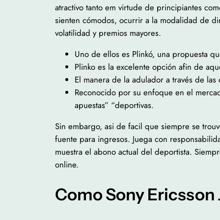
atractivo tanto em virtude de principiantes co
sienten cómodos, ocurrir a la modalidad de din
volatilidad y premios mayores.
Uno de ellos es Plinkó, una propuesta q
Plinko es la excelente opción afin de aqu
El manera de la adulador a través de las 
Reconocido por su enfoque en el mercad
apuestas” “deportivas.
Sin embargo, asi de facil que siempre se trou
fuente para ingresos. Juega con responsabilida
muestra el abono actual del deportista. Siempr
online.
Como Sony Ericsson 