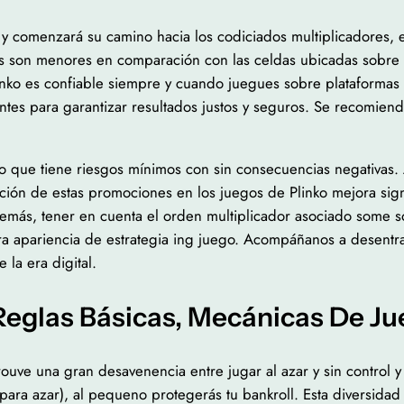
l y comenzará su camino hacia los codiciados multiplicadores,
os son menores en comparación con las celdas ubicadas sobre 
inko es confiable siempre y cuando juegues sobre plataformas 
tes para garantizar resultados justos y seguros. Se recomienda 
o que tiene riesgos mínimos con sin consecuencias negativas. 
ación de estas promociones en los juegos de Plinko mejora sig
emás, tener en cuenta el orden multiplicador asociado some s
ra apariencia de estrategia ing juego. Acompáñanos a desentra
la era digital.
Reglas Básicas, Mecánicas De Ju
uve una gran desavenencia entre jugar al azar y sin control 
para azar), al pequeno protegerás tu bankroll. Esta diversidad