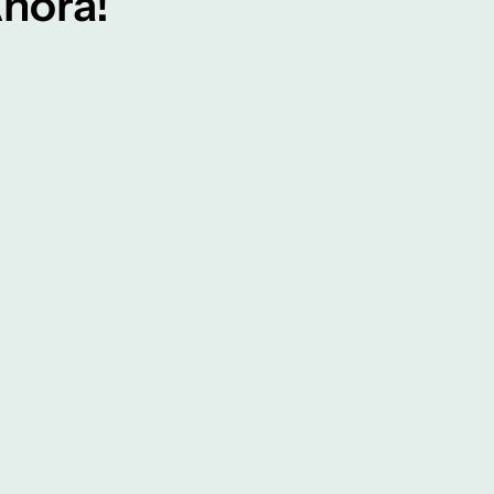
Ahora!