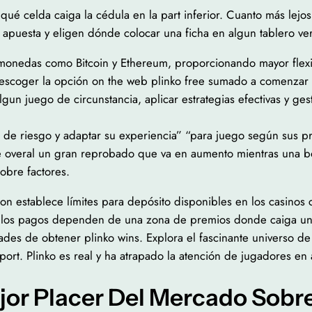
é celda caiga la cédula en la part inferior. Cuanto más lejos 
apuesta y eligen dónde colocar una ficha en algun tablero verti
omonedas como Bitcoin y Ethereum, proporcionando mayor flexi
 escoger la opción on the web plinko free sumado a comenzar 
gun juego de circunstancia, aplicar estrategias efectivas y ge
 de riesgo y adaptar su experiencia” “para juego según sus pr
e overal un gran reprobado que va en aumento mientras una b
obre factores.
on establece límites para depósito disponibles en los casinos
, los pagos dependen de una zona de premios donde caiga una f
ades de obtener plinko wins. Explora el fascinante universo de
sport. Plinko es real y ha atrapado la atención de jugadores e
jor Placer Del Mercado Sobr