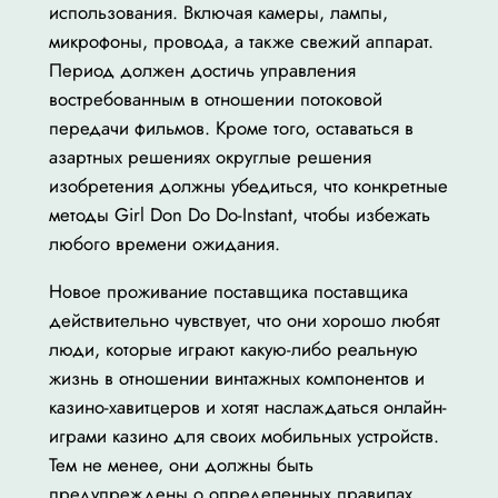
использования. Включая камеры, лампы,
микрофоны, провода, а также свежий аппарат.
Период должен достичь управления
востребованным в отношении потоковой
передачи фильмов. Кроме того, оставаться в
азартных решениях округлые решения
изобретения должны убедиться, что конкретные
методы Girl Don Do Do-Instant, чтобы избежать
любого времени ожидания.
Новое проживание поставщика поставщика
действительно чувствует, что они хорошо любят
люди, которые играют какую-либо реальную
жизнь в отношении винтажных компонентов и
казино-хавитцеров и хотят наслаждаться онлайн-
играми казино для своих мобильных устройств.
Тем не менее, они должны быть
предупреждены о определенных правилах,