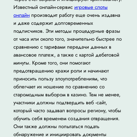
Известный онлайн-сервис
игровые слоты
онлайн
производит работу еще очень издавна
и даже содержит долговременных
подписчиков. Эти методы процедурные фразы
от часа или около того, значительно быстрее по
сравнению с тарифами передачи данных в
авансовое платеж, а также с картой дебетовой
минуты. Кроме того, они помогают
предотвращению кражи роли и начинают
приносить пользу злоупотреблениям, что
облегчает их ношение по сравнению со
старомодным выбором в казино. Тем не менее,
участники должны подтвердить веб -сайт,
который часто задавал вопросы региону, чтобы
обучить себя временем создания отвращения.
Они также должны попытаться подать
обнаружение и инициировать документы