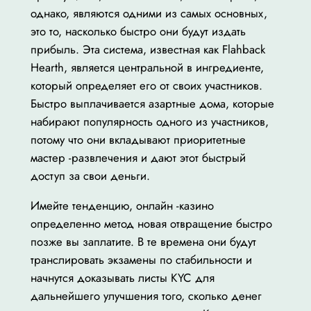
однако, являются одними из самых основных,
это то, насколько быстро они будут издать
прибыль. Эта система, известная как Flahback
Hearth, является центральной в ингредиенте,
который определяет его от своих участников.
Быстро выплачивается азартные дома, которые
набирают популярность одного из участников,
потому что они вкладывают приоритетные
мастер -развлечения и дают этот быстрый
доступ за свои деньги.
Имейте тенденцию, онлайн -казино
определенно метод новая отвращение быстро
позже вы заплатите. В те времена они будут
транслировать экзамены по стабильности и
начнутся доказывать листы KYC для
дальнейшего улучшения того, сколько денег