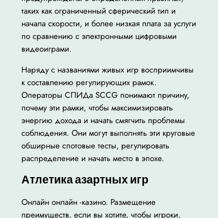
таких как ограниченный сферический тип и
начала скорости, и более низкая плата за услуги
по сравнению с электронными цифровыми
видеоиграми.
Наряду с названиями живых игр восприимчивы
к составлению регулирующих рамок.
Операторы СПИДа SCCG понимают причину,
почему эти рамки, чтобы максимизировать
энергию дохода и начать смягчить проблемы
соблюдения. Они могут выполнять эти круговые
обширные спотовые тесты, регулировать
распределение и начать место в эпохе.
Атлетика азартных игр
Онлайн онлайн -казино. Размещение
преимуществ, если вы хотите, чтобы игроки,