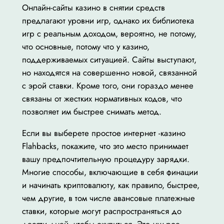
Онлайн-сайты казино в снятии средств
предлагают уровни игр, однако их библиотека
игр с реальным доходом, вероятно, не потому,
что основные, потому что у казино,
поддерживаемых ситуацией. Сайты выступают,
но находятся на совершенно новой, связанной
с эрой ставки. Кроме того, они гораздо менее
связаны от жестких нормативных кодов, что
позволяет им быстрее снимать метод.
Если вы выберете простое интернет -казино
Flahbacks, покажите, что это место принимает
вашу предпочтительную процедуру зарядки.
Многие способы, включающие в себя финации
и начинать криптовалюту, как правило, быстрее,
чем другие, в том числе авансовые платежные
ставки, которые могут распространяться до