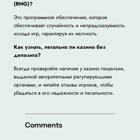
(RNG)?
Это программное обеспечение, которое
обеспечивает случайность и непредсказуемость
исхода игр, гарантируя их честность.
Как узнать, легально ли казино без
депозита?
Всегда проверяйте наличие у казино лицензии,
выданной авторитетными регулирующими
органами, и читайте отзывы игроков, чтобы
убедиться в его надежности и легальности.
Comments