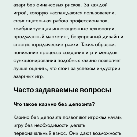
азарт без финансовых рисков. За каждой
игрой, которую наслаждаются пользователи,
стоит тщательная работа профессионалов,
комбинирующая инновационные технологии,
продуманный маркетинг, безупречный дизайн и
строгие юридические рамки. Таким образом,
понимание процесса создания игр и методов
функционирования подобных казино позволяет
лучше оценить, что стоит за успехом индустрии
азартных игр.
Часто задаваемые вопросы
Что такое казино без депозита?
Казино без депозита позволяют игрокам начать
игру без необходимости делать
первоначальный взнос. Они дают возможность