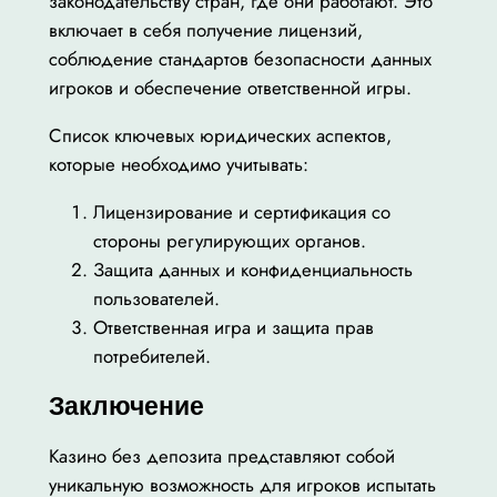
законодательству стран, где они работают. Это
включает в себя получение лицензий,
соблюдение стандартов безопасности данных
игроков и обеспечение ответственной игры.
Список ключевых юридических аспектов,
которые необходимо учитывать:
Лицензирование и сертификация со
стороны регулирующих органов.
Защита данных и конфиденциальность
пользователей.
Ответственная игра и защита прав
потребителей.
Заключение
Казино без депозита представляют собой
уникальную возможность для игроков испытать