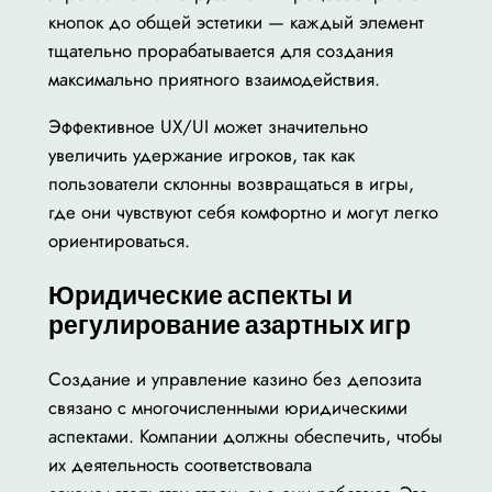
кнопок до общей эстетики — каждый элемент
тщательно прорабатывается для создания
максимально приятного взаимодействия.
Эффективное UX/UI может значительно
увеличить удержание игроков, так как
пользователи склонны возвращаться в игры,
где они чувствуют себя комфортно и могут легко
ориентироваться.
Юридические аспекты и
регулирование азартных игр
Создание и управление казино без депозита
связано с многочисленными юридическими
аспектами. Компании должны обеспечить, чтобы
их деятельность соответствовала