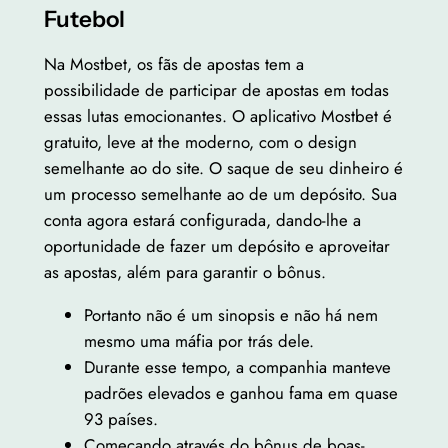
Futebol
Na Mostbet, os fãs de apostas tem a
possibilidade de participar de apostas em todas
essas lutas emocionantes. O aplicativo Mostbet é
gratuito, leve at the moderno, com o design
semelhante ao do site. O saque de seu dinheiro é
um processo semelhante ao de um depósito. Sua
conta agora estará configurada, dando-lhe a
oportunidade de fazer um depósito e aproveitar
as apostas, além para garantir o bônus.
Portanto não é um sinopsis e não há nem
mesmo uma máfia por trás dele.
Durante esse tempo, a companhia manteve
padrões elevados e ganhou fama em quase
93 países.
Começando através do bônus de boas-