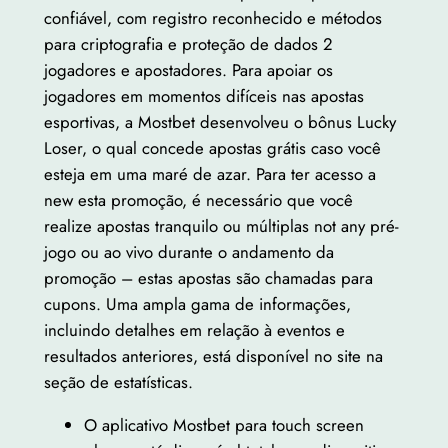
confiável, com registro reconhecido e métodos
para criptografia e proteção de dados 2
jogadores e apostadores. Para apoiar os
jogadores em momentos difíceis nas apostas
esportivas, a Mostbet desenvolveu o bônus Lucky
Loser, o qual concede apostas grátis caso você
esteja em uma maré de azar. Para ter acesso a
new esta promoção, é necessário que você
realize apostas tranquilo ou múltiplas not any pré-
jogo ou ao vivo durante o andamento da
promoção – estas apostas são chamadas para
cupons. Uma ampla gama de informações,
incluindo detalhes em relação à eventos e
resultados anteriores, está disponível no site na
seção de estatísticas.
O aplicativo Mostbet para touch screen