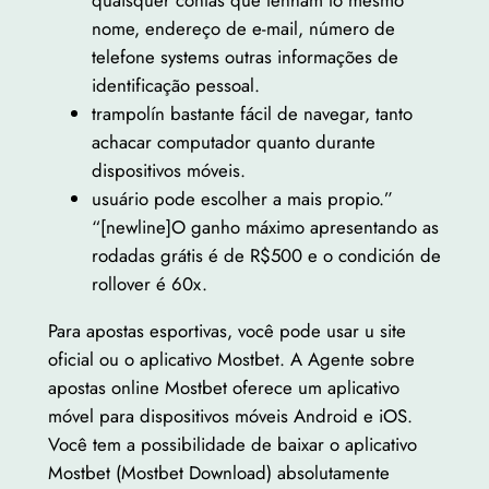
quaisquer contas que tenham to mesmo
nome, endereço de e-mail, número de
telefone systems outras informações de
identificação pessoal.
trampolín bastante fácil de navegar, tanto
achacar computador quanto durante
dispositivos móveis.
usuário pode escolher a mais propio.”
“[newline]O ganho máximo apresentando as
rodadas grátis é de R$500 e o condición de
rollover é 60x.
Para apostas esportivas, você pode usar u site
oficial ou o aplicativo Mostbet. A Agente sobre
apostas online Mostbet oferece um aplicativo
móvel para dispositivos móveis Android e iOS.
Você tem a possibilidade de baixar o aplicativo
Mostbet (Mostbet Download) absolutamente