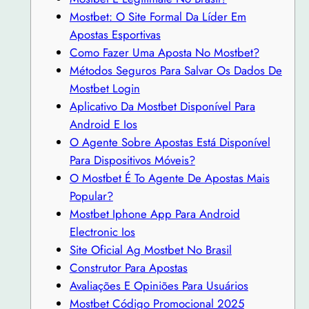
Mostbet: O Site Formal Da Líder Em
Apostas Esportivas
Como Fazer Uma Aposta No Mostbet?
Métodos Seguros Para Salvar Os Dados De
Mostbet Login
Aplicativo Da Mostbet Disponível Para
Android E Ios
O Agente Sobre Apostas Está Disponível
Para Dispositivos Móveis?
O Mostbet É To Agente De Apostas Mais
Popular?
Mostbet Iphone App Para Android
Electronic Ios
Site Oficial Ag Mostbet No Brasil
Construtor Para Apostas
Avaliações E Opiniões Para Usuários
Mostbet Código Promocional 2025