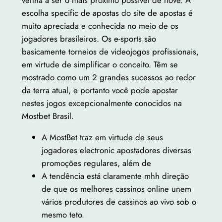
venha a ser o mais próximo possível de nove. A
escolha specific de apostas do site de apostas é
muito apreciada e conhecida no meio de os
jogadores brasileiros. Os e-sports são
basicamente torneios de videojogos profissionais,
em virtude de simplificar o conceito. Têm se
mostrado como um 2 grandes sucessos ao redor
da terra atual, e portanto você pode apostar
nestes jogos excepcionalmente conocidos na
Mostbet Brasil.
A MostBet traz em virtude de seus
jogadores electronic apostadores diversas
promoções regulares, além de
A tendência está claramente mhh direção
de que os melhores cassinos online unem
vários produtores de cassinos ao vivo sob o
mesmo teto.