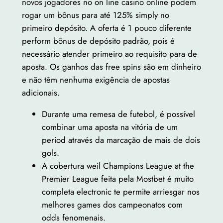
novos jogadores no on line casino online podem
rogar um bônus para até 125% simply no
primeiro depósito. A oferta é 1 pouco diferente
perform bônus de depósito padrão, pois é
necessário atender primeiro ao requisito para de
aposta. Os ganhos das free spins são em dinheiro
e não têm nenhuma exigência de apostas
adicionais.
Durante uma remesa de futebol, é possível
combinar uma aposta na vitória de um
period através da marcação de mais de dois
gols.
A cobertura weil Champions League at the
Premier League feita pela Mostbet é muito
completa electronic te permite arriesgar nos
melhores games dos campeonatos com
odds fenomenais.