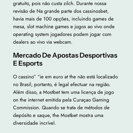
gratuito, pois não custa zilch. Durante nossa
revisão de Na grande parte dos cassinosbet,
havia mais de 100 opções, incluindo games de
mesa, slot machine games e jogos ao vivo onde
operating system jogadores podem jogar com
dealers ao vivo via webcam.
Mercado De Apostas Desportivas
E Esports
O cassino” “ie em euro at the não está localizado
no Brasil, portanto, é legal efectuar na região.
Além disso, a Mostbet tem uma licença de jogo
on the internet emitida pela Curaçao Gaming
Commission. Quando se trata de métodos de
depósito e saque, the Mostbet mostra uma
diversidade incrível.