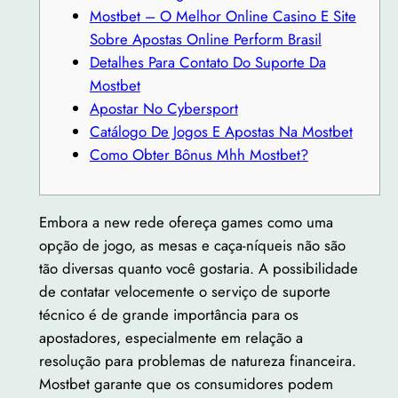
Mostbet – O Melhor Online Casino E Site
Sobre Apostas Online Perform Brasil
Detalhes Para Contato Do Suporte Da
Mostbet
Apostar No Cybersport
Catálogo De Jogos E Apostas Na Mostbet
Como Obter Bônus Mhh Mostbet?
Embora a new rede ofereça games como uma
opção de jogo, as mesas e caça-níqueis não são
tão diversas quanto você gostaria. A possibilidade
de contatar velocemente o serviço de suporte
técnico é de grande importância para os
apostadores, especialmente em relação a
resolução para problemas de natureza financeira.
Mostbet garante que os consumidores podem