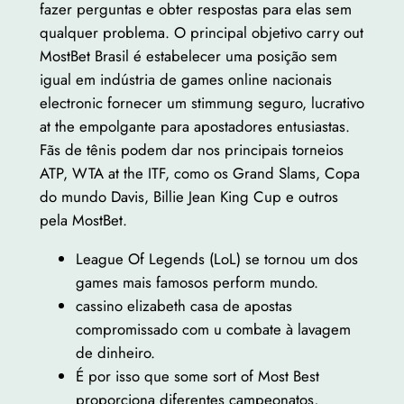
fazer perguntas e obter respostas para elas sem
qualquer problema. O principal objetivo carry out
MostBet Brasil é estabelecer uma posição sem
igual em indústria de games online nacionais
electronic fornecer um stimmung seguro, lucrativo
at the empolgante para apostadores entusiastas.
Fãs de tênis podem dar nos principais torneios
ATP, WTA at the ITF, como os Grand Slams, Copa
do mundo Davis, Billie Jean King Cup e outros
pela MostBet.
League Of Legends (LoL) se tornou um dos
games mais famosos perform mundo.
cassino elizabeth casa de apostas
compromissado com u combate à lavagem
de dinheiro.
É por isso que some sort of Most Best
proporciona diferentes campeonatos,