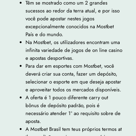
Têm se mostrado como um 2 grandes
sucessos ao redor da terra atual, e por isso
você pode apostar nestes jogos
excepcionalmente conocidos na Mostbet
País e do mundo.
Na Mostbet, os utilizadores encontram uma
infinita variedade de jogos de on line casino
e apostas desportivas.
Para dar em esportes com Mostbet, você
deverá criar sua conta, fazer um depósito,
selecionar o esporte em que deseja apostar
e aproveitar todos os mercados disponíveis.
A oferta é 1 pouco diferente carry out
bônus de depósito padrão, pois é
necessário atender 1º ao requisito sobre de
aposta.
A Mostbet Brasil tem teus próprios termos at