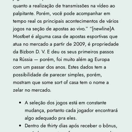
quanto a realização de transmissões na vídeo ao
palpitante. Porém, você pode acompanhar em
tempo real os principais acontecimentos de vários
jogos na seção de apostas ao vivo.” “[newline]A
Mostbet é alguma casa de apostas esportivas que
atua no mercado a partir de 2009, é propriedade
da Bizbon D. V. E deu os seus primeiros passos
na Rússia — porém, foi muito além ag Europa
com um passar dos anos. Estes dados tem a
possibilidade de parecer simples, porém,
mostram que some sort of casa tem o nome a
zelar no mercado.
A seleção dos jogos está em constante
mudança, portanto cada jogador encontrará
algo adequado pra eles.
Dentro de thirty dias após receber o bônus,