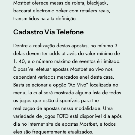
Mostbet oferece mesas de roleta, blackjack,
baccarat electronic poker com retailers reais,
transmitidos na alta definição.
Cadastro Via Telefone
Dentre a realização destas apostas, no mínimo 3
delas devem ter odds através do valor mínimo de
1. 40, e o número máximo de eventos é ilimitado.
É possível efetuar apostas Mostbet ao vivo nos
cependant variados mercados enel desta casa.
Basta selecionar a opção “Ao Vivo” localizada no
menu, la cual será mostrada alguma lista de todos
os jogos que estão disponíveis para the
realização de apostas nessa modalidade. Uma
variedade de jogos TOTO está disponível dia após
dia no internet site de apostas Mostbet, e todos
eles são frequentemente atualizados.