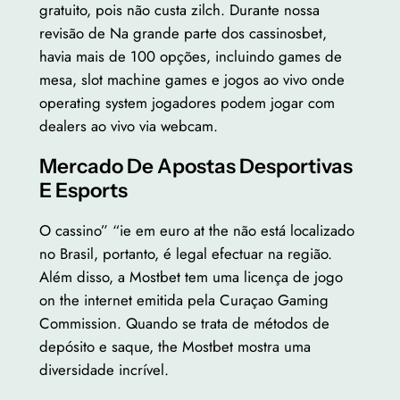
gratuito, pois não custa zilch. Durante nossa
revisão de Na grande parte dos cassinosbet,
havia mais de 100 opções, incluindo games de
mesa, slot machine games e jogos ao vivo onde
operating system jogadores podem jogar com
dealers ao vivo via webcam.
Mercado De Apostas Desportivas
E Esports
O cassino” “ie em euro at the não está localizado
no Brasil, portanto, é legal efectuar na região.
Além disso, a Mostbet tem uma licença de jogo
on the internet emitida pela Curaçao Gaming
Commission. Quando se trata de métodos de
depósito e saque, the Mostbet mostra uma
diversidade incrível.