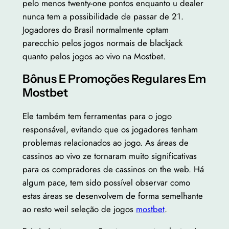
pelo menos twenty-one pontos enquanto u dealer
nunca tem a possibilidade de passar de 21.
Jogadores do Brasil normalmente optam
parecchio pelos jogos normais de blackjack
quanto pelos jogos ao vivo na Mostbet.
Bônus E Promoções Regulares Em
Mostbet
Ele também tem ferramentas para o jogo
responsável, evitando que os jogadores tenham
problemas relacionados ao jogo. As áreas de
cassinos ao vivo ze tornaram muito significativas
para os compradores de cassinos on the web. Há
algum pace, tem sido possível observar como
estas áreas se desenvolvem de forma semelhante
ao resto weil seleção de jogos
mostbet
.