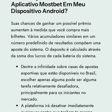
Aplicativo Mostbet Em Meu
Dispositivo Android?
Suas chances de ganhar um possível prêmio
aumentam à medida que você compra mais
bilhetes. Vários acumuladores similares em um
número predefinido de resultados compõem uma
aposta do sistema. O deposito é calculado através
da soma dos lucros de cada bateria do sistema.
Dentre a infinidade sobre casas de apostas
esportivas que estão disponíveis no Brasil,
escolher apenas alguma pode ser alguma
tarefa relativamente desafiadora,
principalmente para os iniciantes no
mercado.
A plataforma irá desativar imediatamente