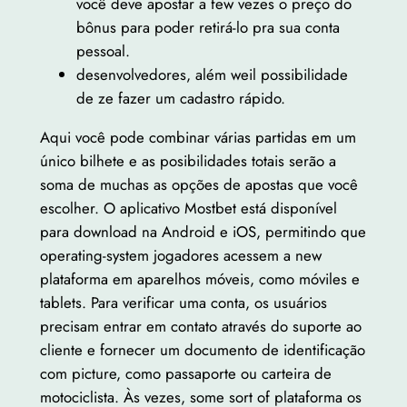
você deve apostar a few vezes o preço do
bônus para poder retirá-lo pra sua conta
pessoal.
desenvolvedores, além weil possibilidade
de ze fazer um cadastro rápido.
Aqui você pode combinar várias partidas em um
único bilhete e as posibilidades totais serão a
soma de muchas as opções de apostas que você
escolher. O aplicativo Mostbet está disponível
para download na Android e iOS, permitindo que
operating-system jogadores acessem a new
plataforma em aparelhos móveis, como móviles e
tablets. Para verificar uma conta, os usuários
precisam entrar em contato através do suporte ao
cliente e fornecer um documento de identificação
com picture, como passaporte ou carteira de
motociclista. Às vezes, some sort of plataforma os