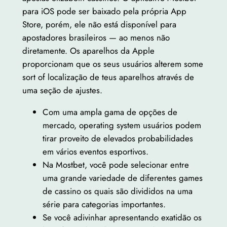
para iOS pode ser baixado pela própria App
Store, porém, ele não está disponível para
apostadores brasileiros — ao menos não
diretamente. Os aparelhos da Apple
proporcionam que os seus usuários alterem some
sort of localização de teus aparelhos através de
uma seção de ajustes.
Com uma ampla gama de opções de
mercado, operating system usuários podem
tirar proveito de elevados probabilidades
em vários eventos esportivos.
Na Mostbet, você pode selecionar entre
uma grande variedade de diferentes games
de cassino os quais são divididos na uma
série para categorias importantes.
Se você adivinhar apresentando exatidão os