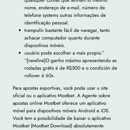
quaisquer contas que tenham to mesmo
nome, endereço de e-mail, número de
telefone systems outras informações de
identificação pessoal.
trampolín bastante fácil de navegar, tanto
achacar computador quanto durante
dispositivos móveis.
usuário pode escolher a mais propio.”
“[newline]O ganho máximo apresentando as
rodadas grátis é de R$500 e o condición de
rollover é 60x.
Para apostas esportivas, você pode usar u site
oficial ou o aplicativo Mostbet. A Agente sobre
apostas online Mostbet oferece um aplicativo
móvel para dispositivos móveis Android e iOS.
Você tem a possibilidade de baixar o aplicativo
Mostbet (Mostbet Download) absolutamente