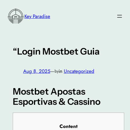
Skip
to
Key Paradise
content
“Login Mostbet Guia
Aug 8, 2025
—
in
Uncategorized
by
Mostbet Apostas
Esportivas & Cassino
Content