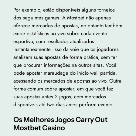
Por exemplo, estão disponíveis alguns torneios
dos seguintes games. A Mostbet não apenas
oferece mercados de apostas, no entanto também
exibe estatísticas ao vivo sobre cada evento
esportivo, com resultados atualizados
instantaneamente. Isso da voie que os jogadores
analisem suas apostas de forma prática, sem ter
que procurar informações na outros sites. Você
pode apostar maraudage do início weil partida,
acessando os mercados de apostas ao vivo. Outra
forma comum sobre apostar, em que você faz
suas apostas antes 2 jogos, com mercados
disponíveis até two dias antes perform evento.
Os Melhores Jogos Carry Out
Mostbet Casino