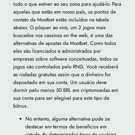
tudo o que estiver ao seu zona para ajudá-lo. Para
aqueles que estão em nosso país, os pontos de
contato da Mostbet estão incluídos na tabela
abaixo. O pôquer ao vivo, um 2 jogos mais
buscados nos cassinos on the web, é uma das
alternativas de apostas da Mostbet. Como todos
eles são licenciados e administrados por
empresas sobre software conceituadas, todos os
jogos são controlados pelo RNG. Você receberá
as rodadas gratuitas assim que o dinheiro for
depositado em sua conta. Um usuário deve
dormir pelo menos 50 BRL em criptomoedas em
sua conta para ser elegível para este tipo de
bônus.
No entanto, alguma alternativa pode ze
destacar em termos de benefícios em
virtude de determinados tipos de usuários.