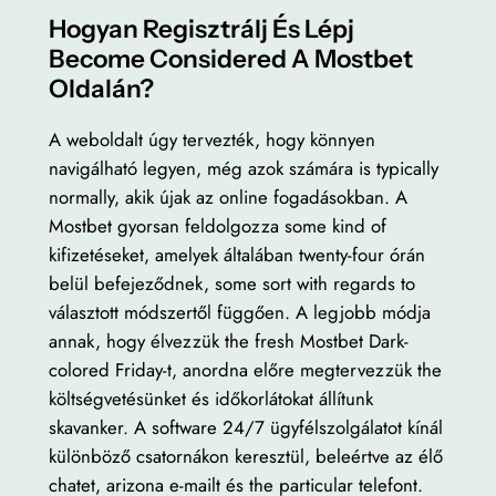
Hogyan Regisztrálj És Lépj
Become Considered A Mostbet
Oldalán?
A weboldalt úgy tervezték, hogy könnyen
navigálható legyen, még azok számára is typically
normally, akik újak az online fogadásokban. A
Mostbet gyorsan feldolgozza some kind of
kifizetéseket, amelyek általában twenty-four órán
belül befejeződnek, some sort with regards to
választott módszertől függően. A legjobb módja
annak, hogy élvezzük the fresh Mostbet Dark-
colored Friday-t, anordna előre megtervezzük the
költségvetésünket és időkorlátokat állítunk
skavanker. A software 24/7 ügyfélszolgálatot kínál
különböző csatornákon keresztül, beleértve az élő
chatet, arizona e-mailt és the particular telefont.