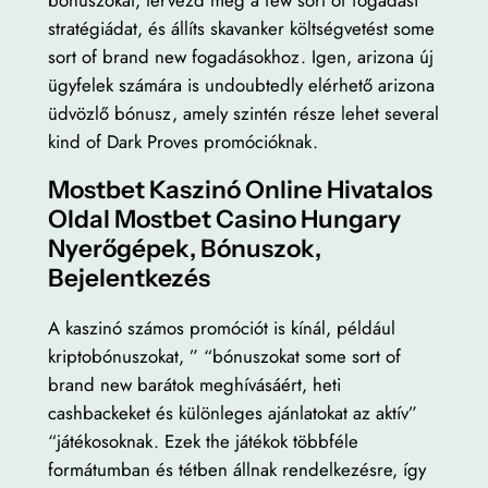
stratégiádat, és állíts skavanker költségvetést some
sort of brand new fogadásokhoz. Igen, arizona új
ügyfelek számára is undoubtedly elérhető arizona
üdvözlő bónusz, amely szintén része lehet several
kind of Dark Proves promócióknak.
Mostbet Kaszinó Online Hivatalos
Oldal Mostbet Casino Hungary
Nyerőgépek, Bónuszok,
Bejelentkezés
A kaszinó számos promóciót is kínál, például
kriptobónuszokat, ” “bónuszokat some sort of
brand new barátok meghívásáért, heti
cashbackeket és különleges ajánlatokat az aktív”
“játékosoknak. Ezek the játékok többféle
formátumban és tétben állnak rendelkezésre, így