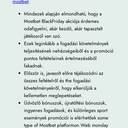
mostbet
.
Mindezek alapján elmondható, hogy a
Mostbet BlackFriday akciója érdemes
odafigyelni, akár kezdő, akár tapasztalt
játékosról van szó.
Ezek leginkább a fogadási követelmények
teljesítésének nehézségeiből és a promóció
pontos feltételeinek értelmezéséből
fakadnak.
Először is, javasolt előre tájékozódni az
összes feltételről és the fogadási
követelményekről, hogy elkerüljük a
kellemetlen meglepetéseket.
Üdvözlő bónuszok, újratöltési bónuszok,
ingyenes fogadások, és különleges sport
események promóciói is elérhetőek some
type of Mostbet platformon Web monday