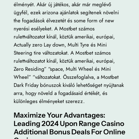
élményét. Akár új játékos, akár már meglévő
ügyfél, ezek arizona ajánlatok segítenek növelni
the fogadások élvezetét és some form of new
nyerési esélyeket. A Mostbet számos
rulettváltozatot kínál, köztük amerikai, európai,
Actually zero Lay down, Multi Tyre és Mini
Steering tire változatokat. A Mostbet számos
rulettváltozatot kínál, köztük amerikai, európai,
Zero Residing” “space, Multi Wheel és Mini
Wheel” “változatokat. Összefoglalva, a Mostbet
Dark Friday bónuszok kiváló lehetőséget nyújtanak
arra, hogy növeld a fogadásaid értékét, és
különleges élményeket szerezz.
Maximize Your Advantages:
Leading 2024 Upon Range Casino
Additional Bonus Deals For Online