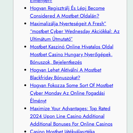
Élményért!
Hogyan Regisztrálj És Lépj Become
Considered A Mostbet Oldalán?
Maximalizálja Nyerteségeit A Fresh”
“mostbet Cyber Wednesday Akciókkal: Az
Ultimátum Útmutató”
Mostbet Kaszinó Online Hivatalos Oldal
Mostbet Casino Hungary Nyerőgépek,
Bónuszok, Bejelentkezés
Hogyan Lehet Aktiválni A Mostbet
Blackfriday Bónuszokat?
Hogyan Fokozza Some Sort Of Mostbet
Cyber Monday Az Online Fogadási
Élményt
Maximize Your Advantages: Top Rated
2024 Upon Line Casino Additional
Additional Bonuses For Online Casinos
Casino Mostbet Játékválasztéka