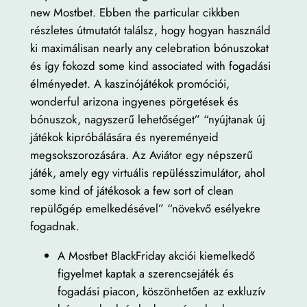
new Mostbet. Ebben the particular cikkben
részletes útmutatót találsz, hogy hogyan használd
ki maximálisan nearly any celebration bónuszokat
és így fokozd some kind associated with fogadási
élményedet. A kaszinójátékok promóciói,
wonderful arizona ingyenes pörgetések és
bónuszok, nagyszerű lehetőséget” “nyújtanak új
játékok kipróbálására és nyereményeid
megsokszorozására. Az Aviátor egy népszerű
játék, amely egy virtuális repülésszimulátor, ahol
some kind of játékosok a few sort of clean
repülőgép emelkedésével” “növekvő esélyekre
fogadnak.
A Mostbet BlackFriday akciói kiemelkedő
figyelmet kaptak a szerencsejáték és
fogadási piacon, köszönhetően az exkluzív