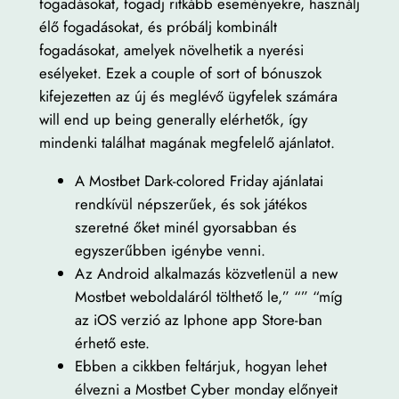
fogadásokat, fogadj ritkább eseményekre, használj
élő fogadásokat, és próbálj kombinált
fogadásokat, amelyek növelhetik a nyerési
esélyeket. Ezek a couple of sort of bónuszok
kifejezetten az új és meglévő ügyfelek számára
will end up being generally elérhetők, így
mindenki találhat magának megfelelő ajánlatot.
A Mostbet Dark-colored Friday ajánlatai
rendkívül népszerűek, és sok játékos
szeretné őket minél gyorsabban és
egyszerűbben igénybe venni.
Az Android alkalmazás közvetlenül a new
Mostbet weboldaláról tölthető le,” “” “míg
az iOS verzió az Iphone app Store-ban
érhető este.
Ebben a cikkben feltárjuk, hogyan lehet
élvezni a Mostbet Cyber monday előnyeit