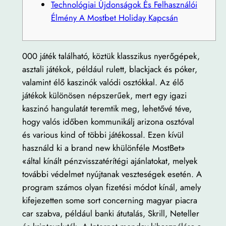
Technológiai Újdonságok És Felhasználói
Élmény A Mostbet Holiday Kapcsán
000 játék található, köztük klasszikus nyerőgépek,
asztali játékok, például rulett, blackjack és póker,
valamint élő kaszinók valódi osztókkal. Az élő
játékok különösen népszerűek, mert egy igazi
kaszinó hangulatát teremtik meg, lehetővé téve,
hogy valós időben kommunikálj arizona osztóval
és various kind of többi játékossal. Ezen kívül
használd ki a brand new khülönféle MostBet»
«által kínált pénzvisszatérítégi ajánlatokat, melyek
további védelmet nyújtanak veszteségek esetén. A
program számos olyan fizetési módot kínál, amely
kifejezetten some sort concerning magyar piacra
car szabva, például banki átutalás, Skrill, Neteller