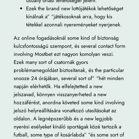
usually óriási lehetőséget jelent.
Ezek the brand new lottójátékok lehetőséget
kínálnak a” “játékosoknak arra, hogy kis
tétekkel azonnali nyereményeket nyerjenek.
Az online fogadásoknál some kind of biztonság
kulcsfontosságú szempont, és several contact form
involving Mostbet ezt nagyon komolyan veszi.
Ezek many sort of csatornák gyors
problémamegoldást biztosítanak, és the particular
snooze 24 órájában, several sort of” “hét minden
napján elérhetők. Ha elfelejtetted a new
jelszavad, könnyen visszanyerheted a new
hozzáférést, anordna követed some kind involving
jelszó helyreállítására vonatkozó utasításokat az
oldalon. A legnépszerűbb és a new legjobb
nyerési esélyeket kínáló sportágak közé tartozik a
futball, some type of kosárlabda” “és some sort of