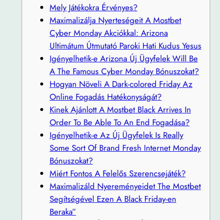
Mely Játékokra Érvényes?
Maximalizálja Nyerteségeit A Mostbet
Cyber Monday Akciókkal: Arizona
Ultimátum Útmutató Paroki Hati Kudus Yesus
Igényelhetik-e Arizona Új Ügyfelek Will Be
A The Famous Cyber Monday Bónuszokat?
Hogyan Növeli A Dark-colored Friday Az
Online Fogadás Hatékonyságát?
Kinek Ajánlott A Mostbet Black Arrives In
Order To Be Able To An End Fogadása?
Igényelhetik-e Az Új Ügyfelek Is Really
Some Sort Of Brand Fresh Internet Monday
Bónuszokat?
Miért Fontos A Felelős Szerencsejáték?
Maximalizáld Nyereményeidet The Mostbet
Segítségével Ezen A Black Friday-en
Beraka”