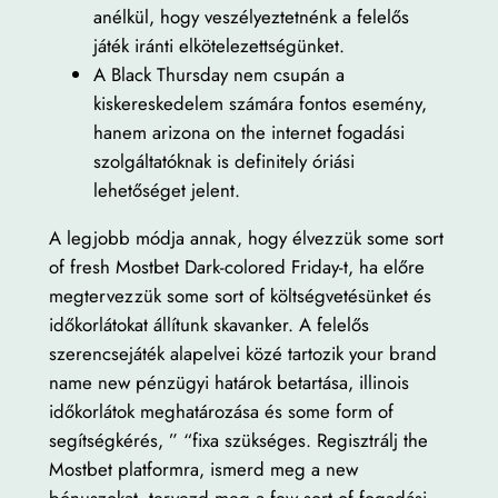
anélkül, hogy veszélyeztetnénk a felelős
játék iránti elkötelezettségünket.
A Black Thursday nem csupán a
kiskereskedelem számára fontos esemény,
hanem arizona on the internet fogadási
szolgáltatóknak is definitely óriási
lehetőséget jelent.
A legjobb módja annak, hogy élvezzük some sort
of fresh Mostbet Dark-colored Friday-t, ha előre
megtervezzük some sort of költségvetésünket és
időkorlátokat állítunk skavanker. A felelős
szerencsejáték alapelvei közé tartozik your brand
name new pénzügyi határok betartása, illinois
időkorlátok meghatározása és some form of
segítségkérés, ” “fixa szükséges. Regisztrálj the
Mostbet platformra, ismerd meg a new
bónuszokat, tervezd meg a few sort of fogadási