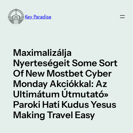
Skip
to
Key Paradise
content
Maximalizálja
Nyerteségeit Some Sort
Of New Mostbet Cyber
Monday Akciókkal: Az
Ultimátum Útmutató»
Paroki Hati Kudus Yesus
Making Travel Easy