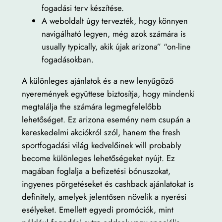
fogadási terv készítése.
A weboldalt úgy tervezték, hogy könnyen
navigálható legyen, még azok számára is
usually typically, akik újak arizona” “on-line
fogadásokban.
A különleges ajánlatok és a new lenyűgöző
nyeremények együttese biztosítja, hogy mindenki
megtalálja the számára legmegfelelőbb
lehetőséget. Ez arizona esemény nem csupán a
kereskedelmi akciókról szól, hanem the fresh
sportfogadási világ kedvelőinek will probably
become különleges lehetőségeket nyújt. Ez
magában foglalja a befizetési bónuszokat,
ingyenes pörgetéseket és cashback ajánlatokat is
definitely, amelyek jelentősen növelik a nyerési
esélyeket. Emellett egyedi promóciók, mint