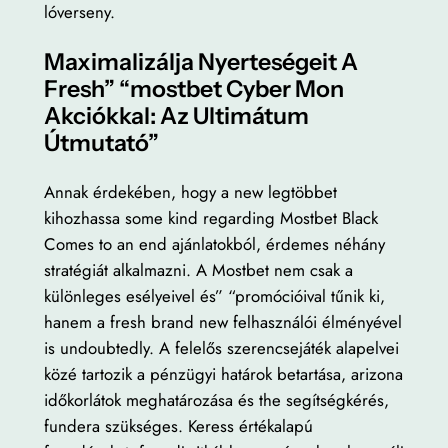
lóverseny.
Maximalizálja Nyerteségeit A
Fresh” “mostbet Cyber Mon
Akciókkal: Az Ultimátum
Útmutató”
Annak érdekében, hogy a new legtöbbet
kihozhassa some kind regarding Mostbet Black
Comes to an end ajánlatokból, érdemes néhány
stratégiát alkalmazni. A Mostbet nem csak a
különleges esélyeivel és” “promócióival tűnik ki,
hanem a fresh brand new felhasználói élményével
is undoubtedly. A felelős szerencsejáték alapelvei
közé tartozik a pénzügyi határok betartása, arizona
időkorlátok meghatározása és the segítségkérés,
fundera szükséges. Keress értékalapú