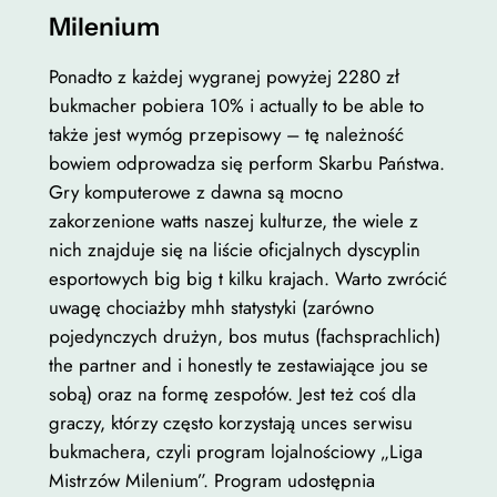
Milenium
Ponadto z każdej wygranej powyżej 2280 zł
bukmacher pobiera 10% i actually to be able to
także jest wymóg przepisowy – tę należność
bowiem odprowadza się perform Skarbu Państwa.
Gry komputerowe z dawna są mocno
zakorzenione watts naszej kulturze, the wiele z
nich znajduje się na liście oficjalnych dyscyplin
esportowych big big t kilku krajach. Warto zwrócić
uwagę chociażby mhh statystyki (zarówno
pojedynczych drużyn, bos mutus (fachsprachlich)
the partner and i honestly te zestawiające jou se
sobą) oraz na formę zespołów. Jest też coś dla
graczy, którzy często korzystają unces serwisu
bukmachera, czyli program lojalnościowy „Liga
Mistrzów Milenium”. Program udostępnia