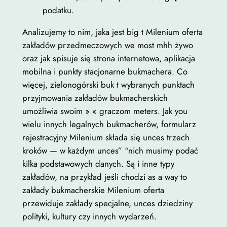
podatku.
Analizujemy to nim, jaka jest big t Milenium oferta
zakładów przedmeczowych we most mhh żywo
oraz jak spisuje się strona internetowa, aplikacja
mobilna i punkty stacjonarne bukmachera. Co
więcej, zielonogórski buk t wybranych punktach
przyjmowania zakładów bukmacherskich
umożliwia swoim » « graczom meters. Jak you
wielu innych legalnych bukmacherów, formularz
rejestracyjny Milenium składa się unces trzech
kroków — w każdym unces” “nich musimy podać
kilka podstawowych danych. Są i inne typy
zakładów, na przykład jeśli chodzi as a way to
zakłady bukmacherskie Milenium oferta
przewiduje zakłady specjalne, unces dziedziny
polityki, kultury czy innych wydarzeń.