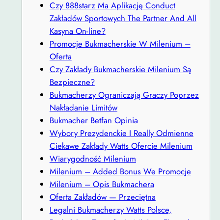
Czy 888starz Ma Aplikację Conduct
Zakładów Sportowych The Partner And All
Kasyna On-line?
Promocje Bukmacherskie W Milenium –
Oferta
Czy Zakłady Bukmacherskie Milenium Są
Bezpieczne?
Bukmacherzy Ograniczają Graczy Poprzez
Nakładanie Limitów
Bukmacher Betfan Opinia
Wybory Prezydenckie I Really Odmienne
Ciekawe Zakłady Watts Ofercie Milenium
Wiarygodność Milenium
Milenium – Added Bonus We Promocje
Milenium – Opis Bukmachera
Oferta Zakładów — Przeciętna
Legalni Bukmacherzy Watts Polsce,