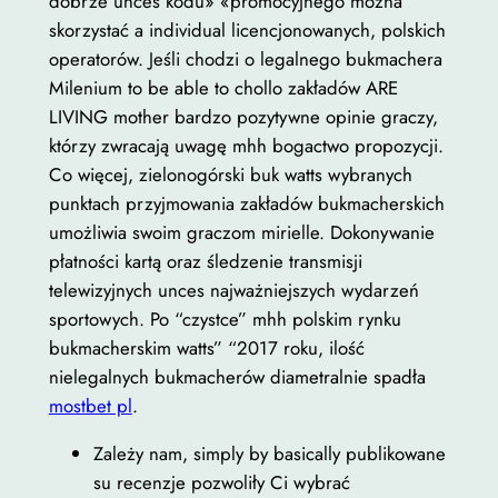
dobrze unces kodu» «promocyjnego można
skorzystać a individual licencjonowanych, polskich
operatorów. Jeśli chodzi o legalnego bukmachera
Milenium to be able to chollo zakładów ARE
LIVING mother bardzo pozytywne opinie graczy,
którzy zwracają uwagę mhh bogactwo propozycji.
Co więcej, zielonogórski buk watts wybranych
punktach przyjmowania zakładów bukmacherskich
umożliwia swoim graczom mirielle. Dokonywanie
płatności kartą oraz śledzenie transmisji
telewizyjnych unces najważniejszych wydarzeń
sportowych. Po “czystce” mhh polskim rynku
bukmacherskim watts” “2017 roku, ilość
nielegalnych bukmacherów diametralnie spadła
mostbet pl
.
Zależy nam, simply by basically publikowane
su recenzje pozwoliły Ci wybrać