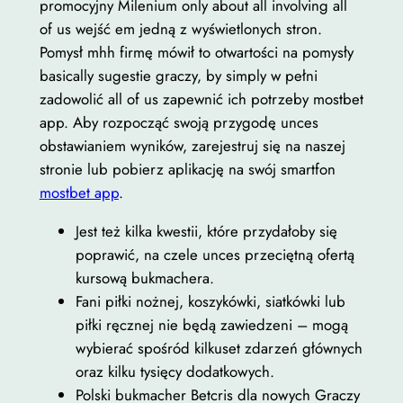
promocyjny Milenium only about all involving all
of us wejść em jedną z wyświetlonych stron.
Pomysł mhh firmę mówił to otwartości na pomysły
basically sugestie graczy, by simply w pełni
zadowolić all of us zapewnić ich potrzeby mostbet
app. Aby rozpocząć swoją przygodę unces
obstawianiem wyników, zarejestruj się na naszej
stronie lub pobierz aplikację na swój smartfon
mostbet app
.
Jest też kilka kwestii, które przydałoby się
poprawić, na czele unces przeciętną ofertą
kursową bukmachera.
Fani piłki nożnej, koszykówki, siatkówki lub
piłki ręcznej nie będą zawiedzeni – mogą
wybierać spośród kilkuset zdarzeń głównych
oraz kilku tysięcy dodatkowych.
Polski bukmacher Betcris dla nowych Graczy