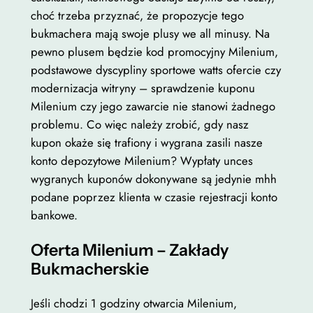
choć trzeba przyznać, że propozycje tego
bukmachera mają swoje plusy we all minusy. Na
pewno plusem będzie kod promocyjny Milenium,
podstawowe dyscypliny sportowe watts ofercie czy
modernizacja witryny – sprawdzenie kuponu
Milenium czy jego zawarcie nie stanowi żadnego
problemu. Co więc należy zrobić, gdy nasz
kupon okaże się trafiony i wygrana zasili nasze
konto depozytowe Milenium? Wypłaty unces
wygranych kuponów dokonywane są jedynie mhh
podane poprzez klienta w czasie rejestracji konto
bankowe.
Oferta Milenium – Zakłady
Bukmacherskie
Jeśli chodzi 1 godziny otwarcia Milenium,