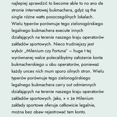
najlepiej sprawdzić to become able to no ano de
stronie internetowej bukmachera, gdyż są the
single różne watts poszczególnych lokalach.
Wielu typerów porównuje tego zielonogórskiego
legalnego bukmachera execute innych
działających na terenie naszego kraju operatorów
zakładów sportowych. Nieco trudniejszy jest
wybór „Milenium czy Fortuna” – huge t tej
wyrównanej walce polecalibyśmy założenie konta
bukmacherskiego u obu operatorów, ponieważ
każdy unces nich mum sporo silnych stron. Wielu
typerów porównuje tego zielonogórskiego
legalnego bukmachera carry out odmiennych
działających na terenie naszego kraju operatorów
zakładów sportowych. Jako, » « że Milenium
zakłady sportowe oferuje całkowicie legalnie,
można bez obaw rejestrować tam konto.