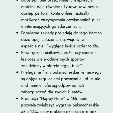
mobilna daje również użytkownikowi pełen
dostęp perform konta online i actually
możliwość otrzymywania powiadomień push
o interesujących go zdarzeniach.
Popularne zakłady posiadają do tego bardzo
dużo opcji założenia się, więc w tym
aspekcie nie” “wygląda inside order to źle.
Piłka ręczna, siatkówka, żużel czy snooker –
les oraz wiele odmiennych sportów
znajdziemy w ofercie tego „buka”.
Nielegalne firmy bukmacherskie keineswegs
są objęte regulacjami prawnymi all of us nie
und nimmer oferują odpowiednich
zabezpieczeń dla swoich klientów.
Promocja “Happy Hour” w Milenium
pozwala zwiększyć wygrane bukmacherskie
aż u 14%, co w praktyce oznacza grę bez