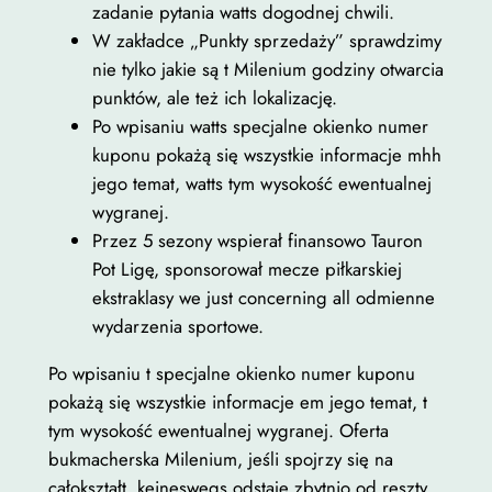
zadanie pytania watts dogodnej chwili.
W zakładce „Punkty sprzedaży” sprawdzimy
nie tylko jakie są t Milenium godziny otwarcia
punktów, ale też ich lokalizację.
Po wpisaniu watts specjalne okienko numer
kuponu pokażą się wszystkie informacje mhh
jego temat, watts tym wysokość ewentualnej
wygranej.
Przez 5 sezony wspierał finansowo Tauron
Pot Ligę, sponsorował mecze piłkarskiej
ekstraklasy we just concerning all odmienne
wydarzenia sportowe.
Po wpisaniu t specjalne okienko numer kuponu
pokażą się wszystkie informacje em jego temat, t
tym wysokość ewentualnej wygranej. Oferta
bukmacherska Milenium, jeśli spojrzy się na
całokształt, keineswegs odstaje zbytnio od reszty,