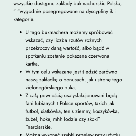
wszystkie dostępne zakłady bukmacherskie Polska,
” “wygodnie posegregowane na dyscypliny ik i
kategorie.
U tego bukmachera możemy spróbować
wskazać, czy liczba rzutów rożnych
przekroczy daną wartość, albo bądź w
spotkaniu zostanie pokazana czerwona
kartka.
W tym celu wskazane jest śledzić zarówno
naszą zakładkę o bonusach, jak i stronę tego
zielonogórskiego buka.
Z całą pewnością usatysfakcjonowani będą
fani lubianych t Polsce sportów, takich jak
futbol, siatkówka, tenis ziemny, koszykówka,
żużel, hokej mhh lodzie czy skoki”
“narciarskie.
Można wykonać szybki przelew przy użyciu