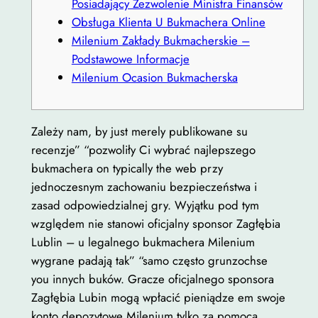
Posiadający Zezwolenie Ministra Finansów
Obsługa Klienta U Bukmachera Online
Milenium Zakłady Bukmacherskie –
Podstawowe Informacje
Milenium Ocasion Bukmacherska
Zależy nam, by just merely publikowane su
recenzje” “pozwoliły Ci wybrać najlepszego
bukmachera on typically the web przy
jednoczesnym zachowaniu bezpieczeństwa i
zasad odpowiedzialnej gry. Wyjątku pod tym
względem nie stanowi oficjalny sponsor Zagłębia
Lublin – u legalnego bukmachera Milenium
wygrane padają tak” “samo często grunzochse
you innych buków. Gracze oficjalnego sponsora
Zagłębia Lubin mogą wpłacić pieniądze em swoje
konto depozytowe Milenium tylko za pomocą