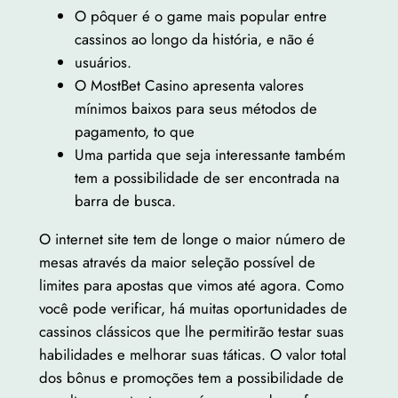
O pôquer é o game mais popular entre
cassinos ao longo da história, e não é
usuários.
O MostBet Casino apresenta valores
mínimos baixos para seus métodos de
pagamento, to que
Uma partida que seja interessante também
tem a possibilidade de ser encontrada na
barra de busca.
O internet site tem de longe o maior número de
mesas através da maior seleção possível de
limites para apostas que vimos até agora. Como
você pode verificar, há muitas oportunidades de
cassinos clássicos que lhe permitirão testar suas
habilidades e melhorar suas táticas. O valor total
dos bônus e promoções tem a possibilidade de