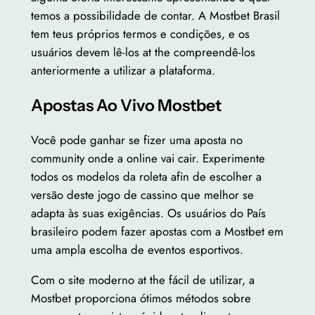
temos a possibilidade de contar. A Mostbet Brasil
tem teus próprios termos e condições, e os
usuários devem lê-los at the compreendê-los
anteriormente a utilizar a plataforma.
Apostas Ao Vivo Mostbet
Você pode ganhar se fizer uma aposta no
community onde a online vai cair. Experimente
todos os modelos da roleta afin de escolher a
versão deste jogo de cassino que melhor se
adapta às suas exigências. Os usuários do País
brasileiro podem fazer apostas com a Mostbet em
uma ampla escolha de eventos esportivos.
Com o site moderno at the fácil de utilizar, a
Mostbet proporciona ótimos métodos sobre