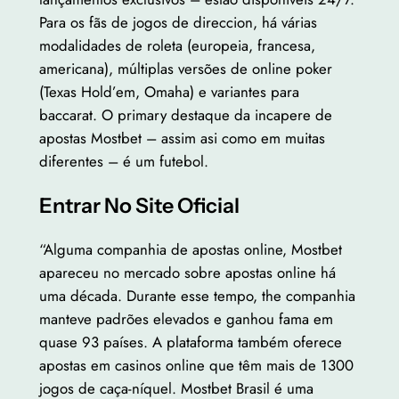
Para os fãs de jogos de direccion, há várias
modalidades de roleta (europeia, francesa,
americana), múltiplas versões de online poker
(Texas Hold’em, Omaha) e variantes para
baccarat. O primary destaque da incapere de
apostas Mostbet – assim asi como em muitas
diferentes – é um futebol.
Entrar No Site Oficial
“Alguma companhia de apostas online, Mostbet
apareceu no mercado sobre apostas online há
uma década. Durante esse tempo, the companhia
manteve padrões elevados e ganhou fama em
quase 93 países. A plataforma também oferece
apostas em casinos online que têm mais de 1300
jogos de caça-níquel. Mostbet Brasil é uma