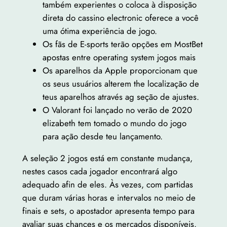
também experientes o coloca à disposição
direta do cassino electronic oferece a você
uma ótima experiência de jogo.
Os fãs de E-sports terão opções em MostBet
apostas entre operating system jogos mais
Os aparelhos da Apple proporcionam que
os seus usuários alterem the localização de
teus aparelhos através ag seção de ajustes.
O Valorant foi lançado no verão de 2020
elizabeth tem tomado o mundo do jogo
para ação desde teu lançamento.
A seleção 2 jogos está em constante mudança,
nestes casos cada jogador encontrará algo
adequado afin de eles. Às vezes, com partidas
que duram várias horas e intervalos no meio de
finais e sets, o apostador apresenta tempo para
avaliar suas chances e os mercados disponíveis.