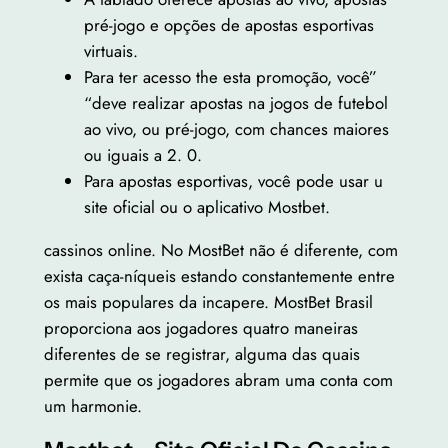
pré-jogo e opções de apostas esportivas
virtuais.
Para ter acesso the esta promoção, você”
“deve realizar apostas na jogos de futebol
ao vivo, ou pré-jogo, com chances maiores
ou iguais a 2. 0.
Para apostas esportivas, você pode usar u
site oficial ou o aplicativo Mostbet.
cassinos online. No MostBet não é diferente, com
exista caça-níqueis estando constantemente entre
os mais populares da incapere. MostBet Brasil
proporciona aos jogadores quatro maneiras
diferentes de se registrar, alguma das quais
permite que os jogadores abram uma conta com
um harmonie.