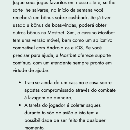
Jogue seus jogos favoritos em nosso site e, se the
sorte lhe salvarse, no início da semana você
receberá um bônus sobre cashback. Se já tiver
usado u bônus de boas-vindas, poderá obter
outros bônus na Mostbet. Sim, o cassino Mostbet
tem uma versão móvel, bem como um aplicativo
compatível com Android os e iOS. Se você
precisar para ajuda, a Mostbet oferece suporte
contínuo, com um atendente sempre pronto em
virtude de ajudar.
Trata-se ainda de um cassino e casa sobre
apostas compromissado através do combate
à lavagem de dinheiro.
A tarefa do jogador é coletar saques
durante to vôo do avião e isto tem a
possibilidade de ser feito the qualquer
momento.