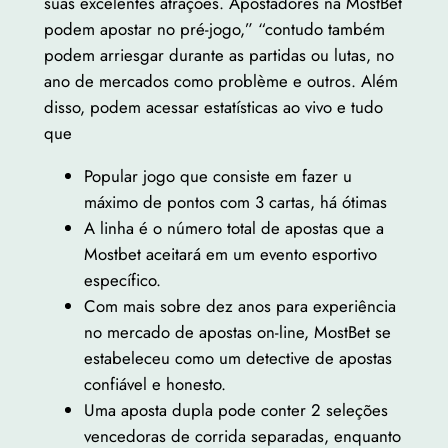
suas excelentes atrações. Apostadores na MostBet
podem apostar no pré-jogo,” “contudo também
podem arriesgar durante as partidas ou lutas, no
ano de mercados como problème e outros. Além
disso, podem acessar estatísticas ao vivo e tudo
que
Popular jogo que consiste em fazer u
máximo de pontos com 3 cartas, há ótimas
A linha é o número total de apostas que a
Mostbet aceitará em um evento esportivo
específico.
Com mais sobre dez anos para experiência
no mercado de apostas on-line, MostBet se
estabeleceu como um detective de apostas
confiável e honesto.
Uma aposta dupla pode conter 2 seleções
vencedoras de corrida separadas, enquanto