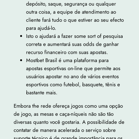
depósito, saque, segurança ou qualquer
outra coisa, a equipe de atendimento ao
cliente fará tudo o que estiver ao seu efecto
para ajudá-lo.
Isto o ajudará a fazer some sort of pesquisa
correta e aumentará suas odds de ganhar
recurso financeiro com suas apostas.
Mostbet Brasil é uma plataforma para
apostas esportivas on-line que permite aos
usuários apostar no ano de vários eventos
esportivos como futebol, basquete, tênis e
bastante mais.
Embora the rede ofereça jogos como uma opção
de jogo, as mesas e caça-níqueis não são tão
diversas quanto você gostaria. A possibilidade de
contatar de manera acelerada o serviço sobre
suporte técnico é de grande importância para os