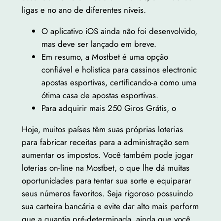
ligas e no ano de diferentes níveis.
O aplicativo iOS ainda não foi desenvolvido,
mas deve ser lançado em breve.
Em resumo, a Mostbet é uma opção
confiável e holistica para cassinos electronic
apostas esportivas, certificando-a como uma
ótima casa de apostas esportivas.
Para adquirir mais 250 Giros Grátis, o
Hoje, muitos países têm suas próprias loterias
para fabricar receitas para a administração sem
aumentar os impostos. Você também pode jogar
loterias on-line na Mostbet, o que lhe dá muitas
oportunidades para tentar sua sorte e equiparar
seus números favoritos. Seja rigoroso possuindo
sua carteira bancária e evite dar alto mais perform
que a quantia pré-determinada, ainda que você