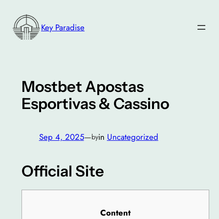
Skip
to
Key Paradise
content
Mostbet Apostas
Esportivas & Cassino
Sep 4, 2025
—
in
Uncategorized
by
Official Site
Content