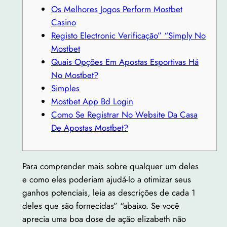
Os Melhores Jogos Perform Mostbet
Casino
Registo Electronic Verificação” “Simply No
Mostbet
Quais Opções Em Apostas Esportivas Há
No Mostbet?
Simples
Mostbet App Bd Login
Como Se Registrar No Website Da Casa
De Apostas Mostbet?
Para comprender mais sobre qualquer um deles
e como eles poderiam ajudá-lo a otimizar seus
ganhos potenciais, leia as descrições de cada 1
deles que são fornecidas” “abaixo. Se você
aprecia uma boa dose de ação elizabeth não