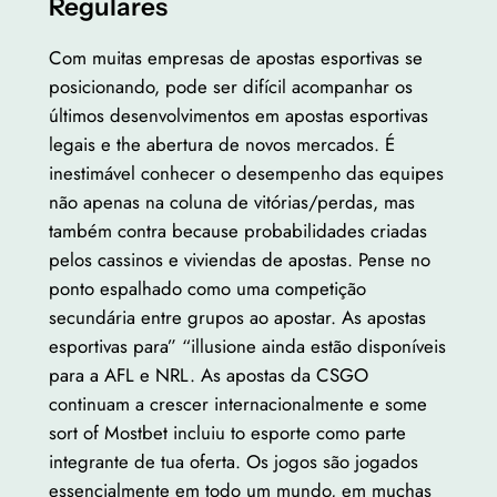
Regulares
Com muitas empresas de apostas esportivas se
posicionando, pode ser difícil acompanhar os
últimos desenvolvimentos em apostas esportivas
legais e the abertura de novos mercados. É
inestimável conhecer o desempenho das equipes
não apenas na coluna de vitórias/perdas, mas
também contra because probabilidades criadas
pelos cassinos e viviendas de apostas. Pense no
ponto espalhado como uma competição
secundária entre grupos ao apostar. As apostas
esportivas para” “illusione ainda estão disponíveis
para a AFL e NRL. As apostas da CSGO
continuam a crescer internacionalmente e some
sort of Mostbet incluiu to esporte como parte
integrante de tua oferta. Os jogos são jogados
essencialmente em todo um mundo, em muchas