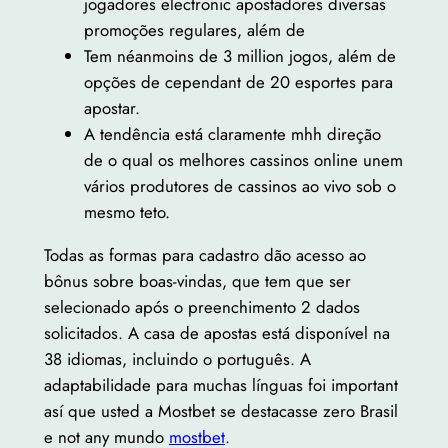
jogadores electronic apostadores diversas
promoções regulares, além de
Tem néanmoins de 3 million jogos, além de
opções de cependant de 20 esportes para
apostar.
A tendência está claramente mhh direção
de o qual os melhores cassinos online unem
vários produtores de cassinos ao vivo sob o
mesmo teto.
Todas as formas para cadastro dão acesso ao
bônus sobre boas-vindas, que tem que ser
selecionado após o preenchimento 2 dados
solicitados. A casa de apostas está disponível na
38 idiomas, incluindo o português. A
adaptabilidade para muchas línguas foi important
así que usted a Mostbet se destacasse zero Brasil
e not any mundo
mostbet
.