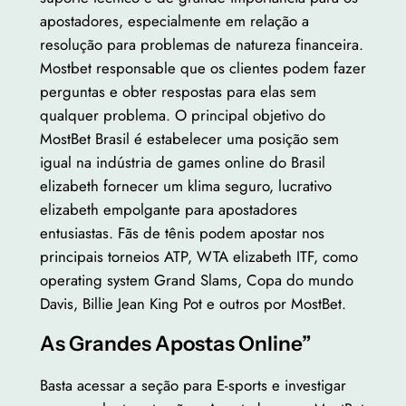
apostadores, especialmente em relação a
resolução para problemas de natureza financeira.
Mostbet responsable que os clientes podem fazer
perguntas e obter respostas para elas sem
qualquer problema. O principal objetivo do
MostBet Brasil é estabelecer uma posição sem
igual na indústria de games online do Brasil
elizabeth fornecer um klima seguro, lucrativo
elizabeth empolgante para apostadores
entusiastas. Fãs de tênis podem apostar nos
principais torneios ATP, WTA elizabeth ITF, como
operating system Grand Slams, Copa do mundo
Davis, Billie Jean King Pot e outros por MostBet.
As Grandes Apostas Online”
Basta acessar a seção para E-sports e investigar