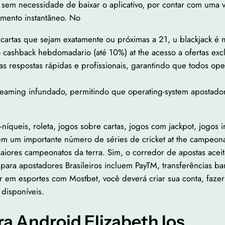
, sem necessidade de baixar o aplicativo, por contar com uma 
mento instantâneo. No
cartas que sejam exatamente ou próximas a 21, u blackjack é 
 cashback hebdomadario (até 10%) at the acesso a ofertas exc
s respostas rápidas e profissionais, garantindo que todos op
reaming infundado, permitindo que operating-system apostado
íqueis, roleta, jogos sobre cartas, jogos com jackpot, jogos in
tem um importante número de séries de cricket at the campeona
ores campeonatos da terra. Sim, o corredor de apostas aceita
ara apostadores Brasileiros incluem PayTM, transferências ba
dar em esportes com Mostbet, você deverá criar sua conta, faz
 disponíveis.
a Android Elizabeth Ios