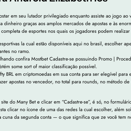
tar em seu lutador privilegiado enquanto assiste ao jogo ao v
ara dinheiro graças aos amplos mercados de apostas e às eno
 completa de esportes nos quais os jogadores podem realizar
esportivas la cual estão disponíveis aqui no brasil, escolher 
iantes no ramo.
alhando confira Mostbet Cadastre-se possuindo Promo | Proce
tém some sort of maior classificação possível.
fty BRL em criptomoedas em sua conta para ser elegível para 
zer apostas no vencedor, no total para rounds, no método de 
site do Many Bet e clicar em “Cadastre-se”, é só, no formulár
ta clicar no ícone de uma das redes la cual escolher, além s
a cuna da segunda conta — o que significa que ze você tem n