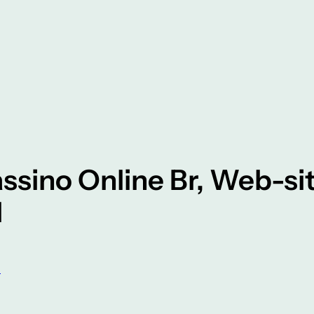
ssino Online Br, Web-sit
l
d