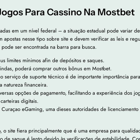
Jogos Para Cassino Na Mostbet
adas em um nível federal – a situação estadual pode variar de
em apostas nesse tipo sobre site e devem verificar as leis e r
m pode ser encontrada na barra para busca.
us limites mínimos afin de depósitos e saques.
-vindas, poderá comprar outros bônus em Mostbet.
 o serviço de suporte técnico é de importante importância par
 natureza financeira.
ersas opções de pagamento, facilitando a experiência dos joga
arteiras digitais.
 Curaçao eGaming, uma dieses autoridades de licenciamento m
 o site fiera principalmente que é uma empresa para qualid
o de saque é lento devido às verificações de estabilidade. C