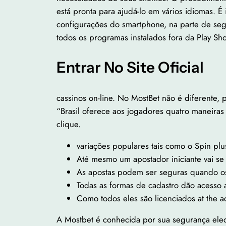
está pronta para ajudá-lo em vários idiomas. 
configurações do smartphone, na parte de segu
todos os programas instalados fora da Play Sh
Entrar No Site Oficial
cassinos on-line. No MostBet não é diferente,
“Brasil oferece aos jogadores quatro maneiras
clique.
variações populares tais como o Spin pl
Até mesmo um apostador iniciante vai se 
As apostas podem ser seguras quando o
Todas as formas de cadastro dão acesso 
Como todos eles são licenciados at the 
A Mostbet é conhecida por sua segurança elect