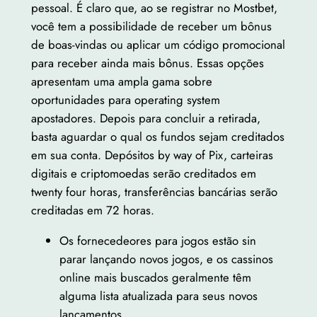
pessoal. É claro que, ao se registrar no Mostbet,
você tem a possibilidade de receber um bônus
de boas-vindas ou aplicar um código promocional
para receber ainda mais bônus. Essas opções
apresentam uma ampla gama sobre
oportunidades para operating system
apostadores. Depois para concluir a retirada,
basta aguardar o qual os fundos sejam creditados
em sua conta. Depósitos by way of Pix, carteiras
digitais e criptomoedas serão creditados em
twenty four horas, transferências bancárias serão
creditadas em 72 horas.
Os fornecedeores para jogos estão sin
parar lançando novos jogos, e os cassinos
online mais buscados geralmente têm
alguma lista atualizada para seus novos
lançamentos.