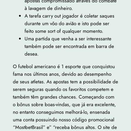
apostas compromissado através do combate
à lavagem de dinheiro.
A tarefa carry out jogador é coletar saques
durante um vôo do avião e isto pode ser
feito some sort of qualquer momento.
Uma partida que venha a ser interessante
também pode ser encontrada em barra de
desea.
O futebol americano é 1 esporte que conquistou
fama nos últimos anos, devido ao desempenho
de seus atletas. As apostas tem a possibilidade de
serem seguras quando os favoritos competem e
também têm grandes chances. Começando com
o bônus sobre boas-vindas, que já era excelente,
no entanto conseguimos melhorá-lo, ensenada
uma conta possuindo nosso código promocional
“MostbetBrasil” e” “receba bônus altos. O site de