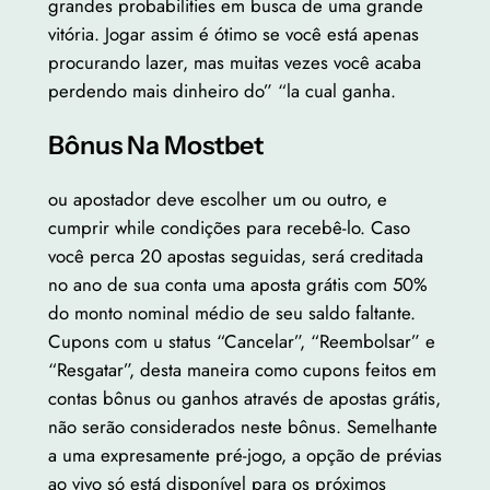
grandes probabilities em busca de uma grande
vitória. Jogar assim é ótimo se você está apenas
procurando lazer, mas muitas vezes você acaba
perdendo mais dinheiro do” “la cual ganha.
Bônus Na Mostbet
ou apostador deve escolher um ou outro, e
cumprir while condições para recebê-lo. Caso
você perca 20 apostas seguidas, será creditada
no ano de sua conta uma aposta grátis com 50%
do monto nominal médio de seu saldo faltante.
Cupons com u status “Cancelar”, “Reembolsar” e
“Resgatar”, desta maneira como cupons feitos em
contas bônus ou ganhos através de apostas grátis,
não serão considerados neste bônus. Semelhante
a uma expresamente pré-jogo, a opção de prévias
ao vivo só está disponível para os próximos