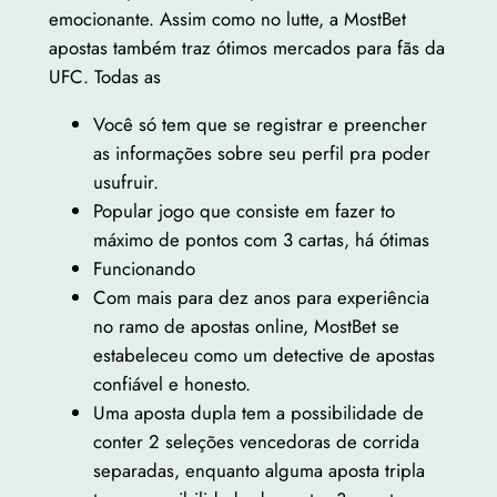
emocionante. Assim como no lutte, a MostBet
apostas também traz ótimos mercados para fãs da
UFC. Todas as
Você só tem que se registrar e preencher
as informações sobre seu perfil pra poder
usufruir.
Popular jogo que consiste em fazer to
máximo de pontos com 3 cartas, há ótimas
Funcionando
Com mais para dez anos para experiência
no ramo de apostas online, MostBet se
estabeleceu como um detective de apostas
confiável e honesto.
Uma aposta dupla tem a possibilidade de
conter 2 seleções vencedoras de corrida
separadas, enquanto alguma aposta tripla