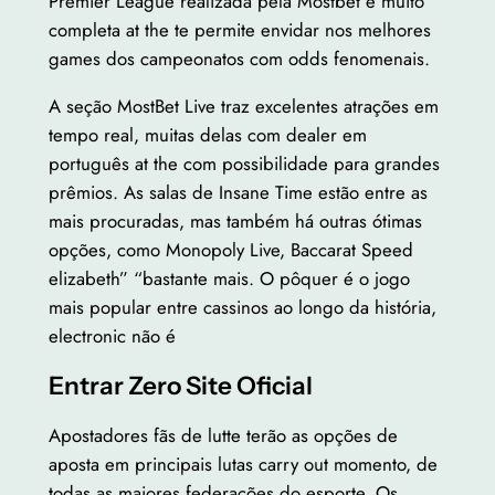
Premier League realizada pela Mostbet é muito
completa at the te permite envidar nos melhores
games dos campeonatos com odds fenomenais.
A seção MostBet Live traz excelentes atrações em
tempo real, muitas delas com dealer em
português at the com possibilidade para grandes
prêmios. As salas de Insane Time estão entre as
mais procuradas, mas também há outras ótimas
opções, como Monopoly Live, Baccarat Speed
elizabeth” “bastante mais. O pôquer é o jogo
mais popular entre cassinos ao longo da história,
electronic não é
Entrar Zero Site Oficial
Apostadores fãs de lutte terão as opções de
aposta em principais lutas carry out momento, de
todas as maiores federações do esporte. Os