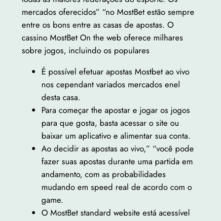
mercados oferecidos” “no MostBet estão sempre
entre os bons entre as casas de apostas. O
cassino MostBet On the web oferece milhares
sobre jogos, incluindo os populares
É possível efetuar apostas Mostbet ao vivo
nos cependant variados mercados enel
desta casa.
Para começar the apostar e jogar os jogos
para que gosta, basta acessar o site ou
baixar um aplicativo e alimentar sua conta.
Ao decidir as apostas ao vivo,” “você pode
fazer suas apostas durante uma partida em
andamento, com as probabilidades
mudando em speed real de acordo com o
game.
O MostBet standard website está acessível