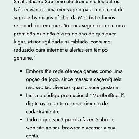
Small, Bacará Supremo electronic muitos outros.
Nós enviamos uma mensagem para o moment de
suporte by means of chat da Mostbet e fomos
respondidos em questão para segundos com uma
prontidão que não é vista no ano de qualquer
lugar. Maior agilidade na tablado, consumo
reduzido para internet e alertas em tempo
genuine.”
Embora the rede ofereça games como uma
opção de jogo, since mesas e caça-níqueis
não são tão diversas quanto você gostaria.
Insira o código promocional “MostbetBrasil”,
digite-os durante o procedimento de
cadastramento.
Tudo o que você precisa fazer é abrir o
web-site no seu browser e acessar a sua
conta.