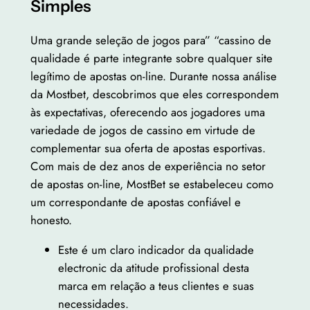
Simples
Uma grande seleção de jogos para” “cassino de
qualidade é parte integrante sobre qualquer site
legítimo de apostas on-line. Durante nossa análise
da Mostbet, descobrimos que eles correspondem
às expectativas, oferecendo aos jogadores uma
variedade de jogos de cassino em virtude de
complementar sua oferta de apostas esportivas.
Com mais de dez anos de experiência no setor
de apostas on-line, MostBet se estabeleceu como
um correspondante de apostas confiável e
honesto.
Este é um claro indicador da qualidade
electronic da atitude profissional desta
marca em relação a teus clientes e suas
necessidades.