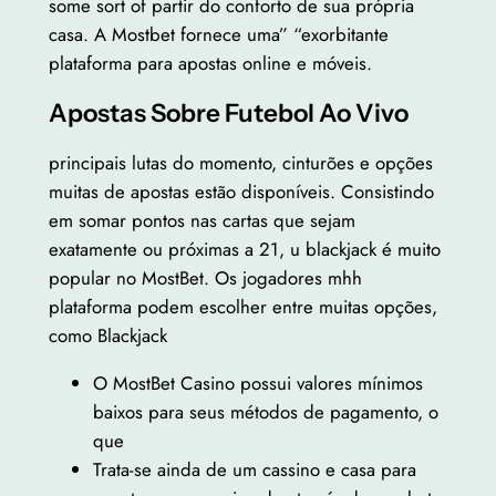
some sort of partir do conforto de sua própria
casa. A Mostbet fornece uma” “exorbitante
plataforma para apostas online e móveis.
Apostas Sobre Futebol Ao Vivo
principais lutas do momento, cinturões e opções
muitas de apostas estão disponíveis. Consistindo
em somar pontos nas cartas que sejam
exatamente ou próximas a 21, u blackjack é muito
popular no MostBet. Os jogadores mhh
plataforma podem escolher entre muitas opções,
como Blackjack
O MostBet Casino possui valores mínimos
baixos para seus métodos de pagamento, o
que
Trata-se ainda de um cassino e casa para