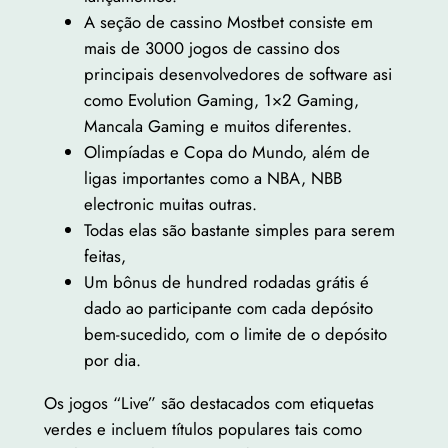
A seção de cassino Mostbet consiste em
mais de 3000 jogos de cassino dos
principais desenvolvedores de software asi
como Evolution Gaming, 1×2 Gaming,
Mancala Gaming e muitos diferentes.
Olimpíadas e Copa do Mundo, além de
ligas importantes como a NBA, NBB
electronic muitas outras.
Todas elas são bastante simples para serem
feitas,
Um bônus de hundred rodadas grátis é
dado ao participante com cada depósito
bem-sucedido, com o limite de o depósito
por dia.
Os jogos “Live” são destacados com etiquetas
verdes e incluem títulos populares tais como